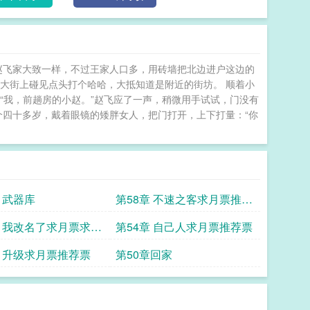
赵飞家大致一样，不过王家人口多，用砖墙把北边进户这边的
大街上碰见点头打个哈哈，大抵知道是附近的街坊。 顺着小
 “我，前趟房的小赵。”赵飞应了一声，稍微用手试试，门没有
个四十多岁，戴着眼镜的矮胖女人，把门打开，上下打量：“你
 武器库
第58章 不速之客求月票推荐
票
章 我改名了求月票求推
第54章 自己人求月票推荐票
章 升级求月票推荐票
第50章回家