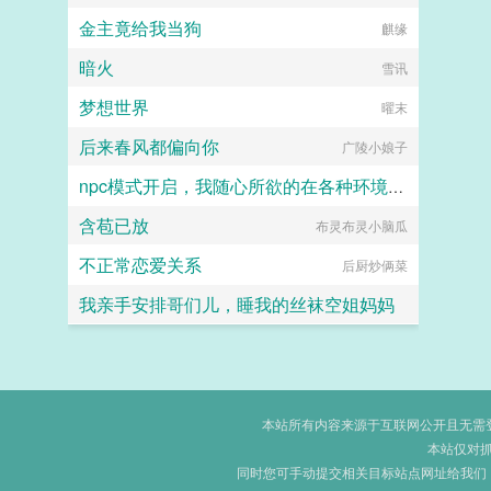
金主竟给我当狗
张小凡
麒缘
暗火
雪讯
梦想世界
曜末
后来春风都偏向你
广陵小娘子
npc模式开启，我随心所欲的在各种环境享受女人
含苞已放
布灵布灵小脑瓜
by sun
不正常恋爱关系
后厨炒俩菜
我亲手安排哥们儿，睡我的丝袜空姐妈妈
hhkdesu
本站所有内容来源于互联网公开且无需登录
本站仅对
同时您可手动提交相关目标站点网址给我们