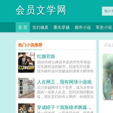
会员文学网
首 页
玄幻修真
重生穿越
都市小说
军史小说
热门小说推荐
会
红颜官路
28岁的林云峰原本是房州市常务副
市长路怀远的秘书，前途无可估量。
因为路怀远分管建设的津海大桥突然
倒塌，路怀远自杀身亡，林云峰从令
人羡慕的政坛新星被打入冷宫。娇妻
人在网王，我有网球小游戏
也离开了他，他心灰意冷借酒愁，却
石川穿越网球王子世界，成为冰帝学
意外发现女市委书记唐玉娆的秘密，
园的一名新人队员。想到后期招数凶
从此官运之门大开...
猛，堪比玄幻的杀人网球，他感觉压
力山大。幸好，穿越前启动的网球小
游戏加载成功，石川成为这个世界的
穿成瞎子？我靠瞳术飒爆京城
唯一玩家。日常任务比赛胜利获得经
第一瞳术师，一双诡异金瞳，能看透