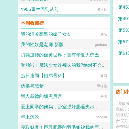
第45
1955重生回到从前
张不良
第4
本周收藏榜
第5
我的清冷高雅的婊子女友
佚名
第5
我的性奴是老师-新版
godopo
第6
贞操逆转的媚黄世界：拥有华夏大鸡巴的我被许多外国洋马美女强奸榨精借种
受胎啦！魔法少女连裤袜的我?绝对不会让魔物的精虫钻入妈妈的子宫里了啦
暮色鱼汤
煦日逢雨【姐弟骨科】
夏檎Katze
浦浦
伪娘与黑爹
黑喵酱
热门
黑人戴德的媚黑后宫
佚名
退婚
爱上同学的妈妈，卧室强奸肥逼夹吊，屁眼射满，直肠灌精！
我成了
明杀机
年上沉沦
西地那非
fongjia
合院关
宗在线
寝取魅魔！巨乳肥臀的羽毛姐被我的巨棒寝取干出阿黑颜