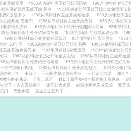
卫处开始百度
1983从供销社保卫处开始无防盗
1983年供销社的3
983从供销社保卫处开始 起点
1983从供销社保卫处开始全文免费阅读
股票2股值多少
1983从供销社保卫处开始精校版
1983从供销社保
保卫处开始 笔趣阁
1983从供销社保卫处开始免费
1983从供销社
社股票值多少钱
1983从供销社保卫处开始笔趣阁无弹窗
83年供销
983从供销社保卫处开始完结免费
1983年供销社的股票值多少钱
1
文
1983从供销社保卫处开始在线阅读
83年供销社社员证股金
198
销社 80年代
1983从供销社保卫处开始奇书网
1983从供销社保卫
保卫处开始免费阅读
1983年供销社的2元股票
1983年的供销社的
有效吗
1983从供销社保卫处开始全文在线
1983从供销社保卫处开始
983从供销社保卫处开始金蟾老祖
1983从供销社保卫处开始篱笆好文
八十年代供销社视频
1983从供销社保卫处开始笔趣阁
1983从供销
萌娃去上学
不装了，千亿慕少是老婆死忠粉
三分宠七分爱
和亲？
教教主的心头宠
三界土豪群
科幻电影不好拍？我直接上真家伙
穿
告世子：夫人又搞事了
傻子处世之道
秦家少奶奶又冷又凶
爱无来
鬼门
无敌剑道
重生公主狂炸了