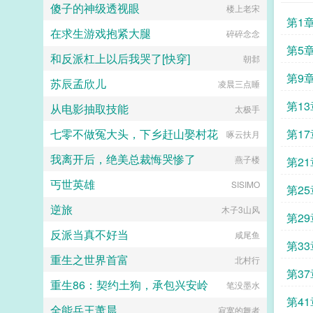
傻子的神级透视眼
楼上老宋
第1
在求生游戏抱紧大腿
碎碎念念
第5
和反派杠上以后我哭了[快穿]
朝邶
第9
苏辰孟欣儿
凌晨三点睡
第1
从电影抽取技能
太极手
七零不做冤大头，下乡赶山娶村花
第1
啄云扶月
我离开后，绝美总裁悔哭惨了
燕子楼
第21
丐世英雄
SISIMO
第2
逆旅
木子3山风
第2
反派当真不好当
咸尾鱼
第3
重生之世界首富
北村行
第3
重生86：契约土狗，承包兴安岭
笔没墨水
第4
全能兵王萧晨
寂寞的舞者