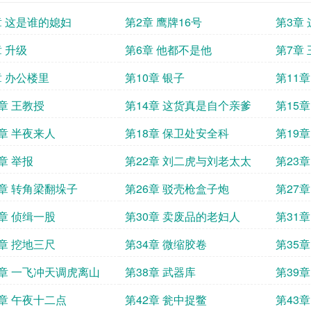
章 这是谁的媳妇
第2章 鹰牌16号
第3章
章 升级
第6章 他都不是他
第7章
章 办公楼里
第10章 银子
第11章
3章 王教授
第14章 这货真是自个亲爹
第15
7章 半夜来人
第18章 保卫处安全科
第19
章 举报
第22章 刘二虎与刘老太太
第23
底
5章 转角梁翻垛子
第26章 驳壳枪盒子炮
第27
9章 侦缉一股
第30章 卖废品的老妇人
第31
3章 挖地三尺
第34章 微缩胶卷
第35
7章 一飞冲天调虎离山
第38章 武器库
第39章
1章 午夜十二点
第42章 瓮中捉鳖
第43