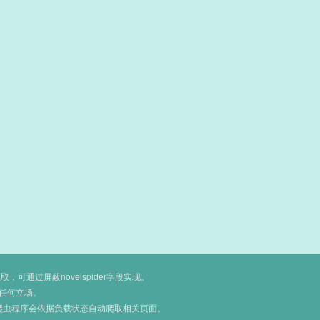
通过屏蔽novelspider字段实现。
任何立场。
爬虫程序会依据负载状态自动爬取相关页面。