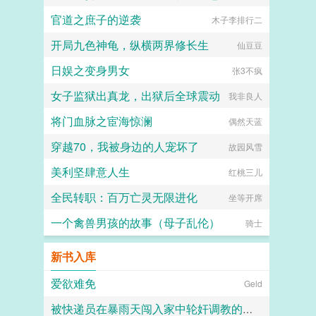
官道之庶子的逆袭
木子李排行二
开局九色神龟，纵横两界修长生
仙豆豆
日娱之变身男女
张3不疯
女子监狱出真龙，出狱后全球震动
我非良人
将门血脉之宦海惊澜
偶然天蓝
穿越70，我被身边的人宠坏了
故园风雪
美利坚肆意人生
红桃三儿
全民转职：百万亡灵无限进化
坐等开席
一个禽兽男孩的故事（母子乱伦）
骑士
新书入库
爱欲难免
Geld
被快递员在暴雨天闯入家中轮奸调教的高冷绝美母亲