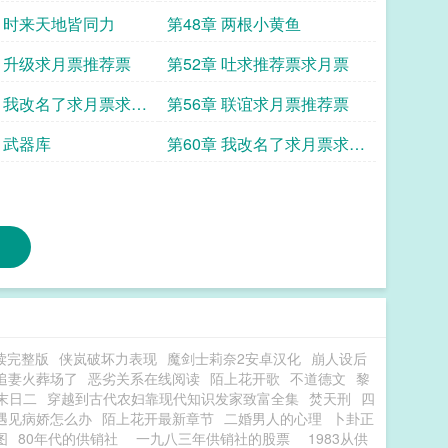
章 时来天地皆同力
第48章 两根小黄鱼
章 升级求月票推荐票
第52章 吐求推荐票求月票
章 我改名了求月票求推
第56章 联谊求月票推荐票
 武器库
第60章 我改名了求月票求推
荐票
读完整版
侠岚破坏力表现
魔剑士莉奈2安卓汉化
崩人设后
追妻火葬场了
恶劣关系在线阅读
陌上花开歌
不道德文
黎
末日二
穿越到古代农妇靠现代知识发家致富全集
焚天刑
四
遇见病娇怎么办
陌上花开最新章节
二婚男人的心理
卜卦正
图
80年代的供销社
一九八三年供销社的股票
1983从供