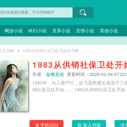
网游小说
科幻小说
灵异小说
言情小说
其他小说
员文学网
>
1983从供销社保卫处开始奇书网
1983从供销社保卫处开
作者：
金蟾老祖
更新时间：2026-02-04 07:23:
1983年，马上要严打，赵飞居然重生成混子
销社保卫处开始…… 1983从供销社保卫处开始
手机访问
加入书架