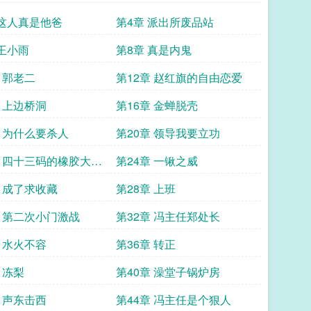
 这人真是他爸
第4章 派出所废品站
 王小雨
第8章 真是内鬼
 郭老二
第12章 赵红旗的自由恋爱
章 上边桥洞
第16章 金蝉脱壳
章 为什么要杀人
第20章 领导我要立功
章 四十三码的橡胶大鞋
第24章 一锹之威
章 成了求收藏
第28章 上班
章 第二次小门激战
第32章 冯主任郑处长
章 水火不容
第36章 转正
 冻梨
第40章 澡堂子锅炉房
章 声东击西
第44章 冯主任是个狠人