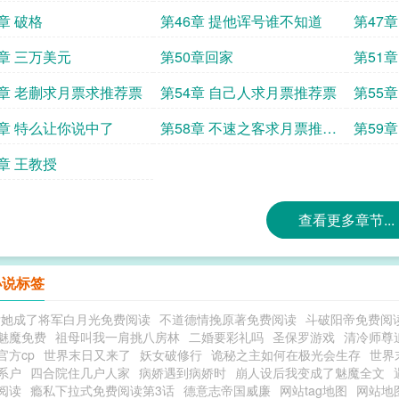
章 破格
第46章 提他诨号谁不知道
第47
9章 三万美元
第50章回家
第51
3章 老蒯求月票求推荐票
第54章 自己人求月票推荐票
第55
荐票
7章 特么让你说中了
第58章 不速之客求月票推荐
第59章
票
1章 王教授
查看更多章节...
小说标签
后她成了将军白月光免费阅读
不道德情挽原著免费阅读
斗破阳帝免费阅
魅魔免费
祖母叫我一肩挑八房林
二婚要彩礼吗
圣保罗游戏
清冷师尊
官方cp
世界末日又来了
妖女破修行
诡秘之主如何在极光会生存
世界
系户
四合院住几户人家
病娇遇到病娇时
崩人设后我变成了魅魔全文
阅读
瘾私下拉式免费阅读第3话
德意志帝国威廉
网站tag地图
网站地