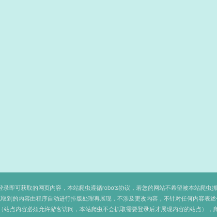
即可获取的网页内容，本站爬虫遵循robots协议，若您的网站不希望被本站爬虫抓取，可
抓取到的内容由程序自动进行排版处理再展现，不涉及更改内容，不针对任何内容表述
（站点内容必须允许游客访问，本站爬虫不会抓取需要登录后才展现内容的站点），