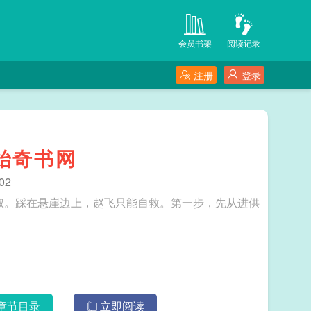
会员书架
阅读记录
注册
登录
始奇书网
02
三叔。踩在悬崖边上，赵飞只能自救。第一步，先从进供
章节目录
立即阅读