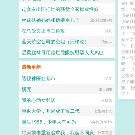
销社保
趁女友出国把她的骚货全家操成性奴
线
1
Koisheep
供销社
丝袜扶她妈妈和伪娘乖儿子
丝袜扶她妈妈
晨曦之主
供销社
的供销
在总受文里抢主角攻
辞奺
读
1
始全
蓝天航空公司的空姐（无绿改）
信仰灬
节
供
供销社
温柔丝袜母用骚烂屁眼抚慰黑人大鸡巴的淫乱群交摄影记录
员证
吗
1
佚名
最新更新
票
之带着
透视神医在都市
花生
成了神
宠
报
脱壳
路人886
了！
我的心动女邻居
火烧风
重返大学，开局成了富二代
七柒四十九
重生1985，少年大有可为
v奔跑的蜗牛v
绝美前妻重新追求我，我偏不同意
叶落菩提