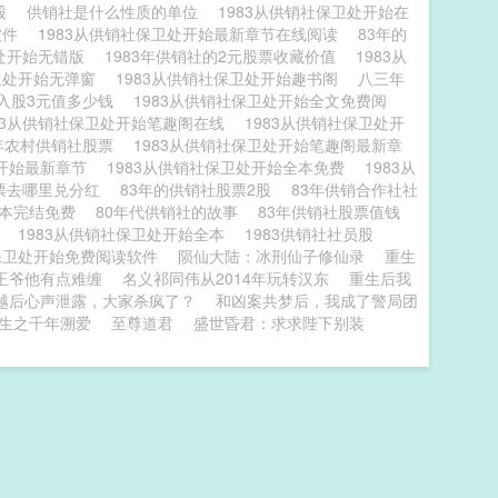
元股
供销社是什么性质的单位
1983从供销社保卫处开始在
软件
1983从供销社保卫处开始最新章节在线阅读
83年的
卫处开始无错版
1983年供销社的2元股票收藏价值
1983从
保卫处开始无弹窗
1983从供销社保卫处开始趣书阁
八三年
社入股3元值多少钱
1983从供销社保卫处开始全文免费阅
983从供销社保卫处开始笔趣阁在线
1983从供销社保卫处开
3年农村供销社股票
1983从供销社保卫处开始笔趣阁最新章
处开始最新章节
1983从供销社保卫处开始全本免费
1983从
股票去哪里兑分红
83年的供销社股票2股
83年供销合作社社
全本完结免费
80年代供销社的故事
83年供销社股票值钱
学
1983从供销社保卫处开始全本
1983供销社社员股
社保卫处开始免费阅读软件
陨仙大陆：冰刑仙子修仙录
重生
王爷他有点难缠
名义祁同伟从2014年玩转汉东
重生后我
越后心声泄露，大家杀疯了？
和凶案共梦后，我成了警局团
生之千年溯爱
至尊道君
盛世昏君：求求陛下别装