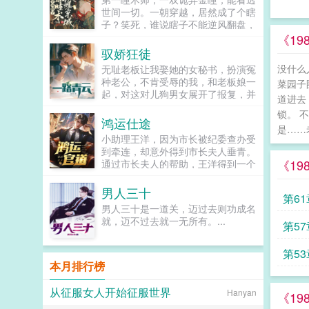
验，升级人物奖励技能点和五维属
世间一切。一朝穿越，居然成了个瞎
性。刷人物好感可以获得球技传授。
子？笑死，谁说瞎子不能逆风翻盘，
副职业提供额外天赋。开局获得满级
别人瞎是真的瞎，她瞎是扮猪吃虎。
《1
剑道，拥有越真田弦一郎的剑道水
看她翻手为云覆手为雨，不论是抛弃
驭娇狂徒
平！面对等级离谱，标注红名的平等
原主的未婚夫，还是弄瞎原主双眼的
院凤凰波尔克等boss级人物，将近
没什么
无耻老板让我娶她的女秘书，扮演冤
渣男，通通不是她的对手！沈清瞳神
十种副职业基础球技和进阶球技刷到
种老公，不肯受辱的我，和老板娘一
菜园子
挡杀神，佛挡杀佛。本以为与永安王
满级的石川表示。只要显示等级，就
起，对这对儿狗男女展开了报复，并
之间的婚事不过是一场互利互惠的交
道进去
算是传说中的网球选手，我也能给你
取得了老板娘的信任，一步步走向了
易，却不想，传闻中，冷漠不近人情
锁。 
干掉！...
人生巅峰！...
鸿运仕途
的王爷，却对她一往情深沈清瞳想做
是……
我夫君，三从四德了解一下？顾清之
小助理王洋，因为市长被纪委查办受
为了夫人，立刻去进修男德！...
到牵连，却意外得到市长夫人垂青。
《1
通过市长夫人的帮助，王洋得到一个
u盘，里面记载了众多不为人知的秘
密。从此，王洋官运亨通，红颜不
男人三十
第6
断，从小助理一路扶摇而上，直入云
男人三十是一道关，迈过去则功成名
霄！...
就，迈不过去就一无所有。...
第5
第5
本月排行榜
从征服女人开始征服世界
Hanyan
《1