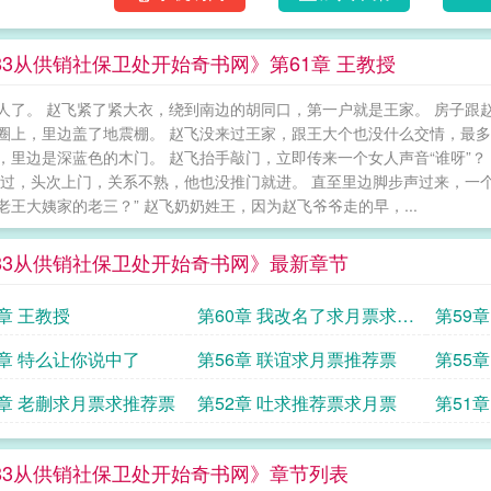
983从供销社保卫处开始奇书网》第61章 王教授
人了。 赵飞紧了紧大衣，绕到南边的胡同口，第一户就是王家。 房子跟
圈上，里边盖了地震棚。 赵飞没来过王家，跟王大个也没什么交情，最多
，里边是深蓝色的木门。 赵飞抬手敲门，立即传来一个女人声音“谁呀”？
不过，头次上门，关系不熟，他也没推门就进。 直至里边脚步声过来，一
老王大姨家的老三？” 赵飞奶奶姓王，因为赵飞爷爷走的早，...
983从供销社保卫处开始奇书网》最新章节
1章 王教授
第60章 我改名了求月票求推
第59章
荐票
7章 特么让你说中了
第56章 联谊求月票推荐票
第55
荐票
3章 老蒯求月票求推荐票
第52章 吐求推荐票求月票
第51
983从供销社保卫处开始奇书网》章节列表