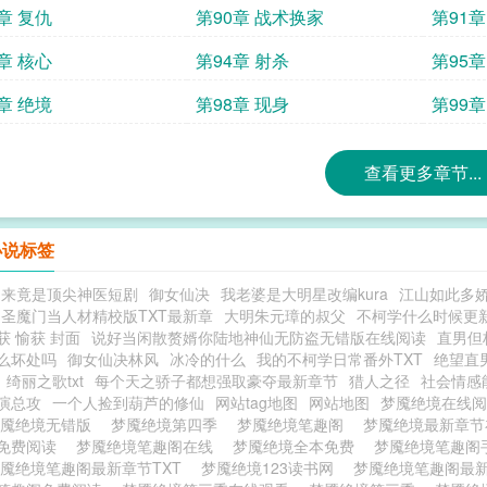
章 复仇
第90章 战术换家
第91章
章 核心
第94章 射杀
第95章
章 绝境
第98章 现身
第99
查看更多章节...
小说标签
归来竟是顶尖神医短剧
御女仙决
我老婆是大明星改编kura
江山如此多
圣魔门当人材精校版TXT最新章
大明朱元璋的叔父
不柯学什么时候更
获 愉获 封面
说好当闲散赘婿你陆地神仙无防盗无错版在线阅读
直男但
么坏处吗
御女仙决林风
冰冷的什么
我的不柯学日常番外TXT
绝望直
绮丽之歌txt
每个天之骄子都想强取豪夺最新章节
猎人之径
社会情感
演总攻
一个人捡到葫芦的修仙
网站tag地图
网站地图
梦魇绝境在线
梦魇绝境无错版
梦魇绝境第四季
梦魇绝境笔趣阁
梦魇绝境最新章
免费阅读
梦魇绝境笔趣阁在线
梦魇绝境全本免费
梦魇绝境笔趣阁
魇绝境笔趣阁最新章节TXT
梦魇绝境123读书网
梦魇绝境笔趣阁最