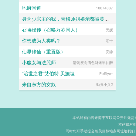
地府问道
10674887
身为少宗主的我，青梅师姐娘亲都被黄毛牛走了
召唤绿传（召唤万岁同人）
江南大刀2012
无媛
你想成为人类吗？
汨十
仙界修仙（重置版）
安静
小魔女与法咒师
清粥瘦肉酒色财迷半仙醉
“治世之君”艾伯特·贝施坦
PoSlywr
来自东方的女奴
勤务小兵2
本站所有内容来源于互联网公开且无需登录
本站仅对
同时您可手动提交相关目标站点网址给我们