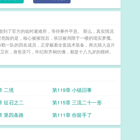
散到了官方的临时避难所，等待事件平息。 那么，真实情况
里危险的是，核心被摧毁后，依旧被局限于一楼的现实梦魇。
特勤一队的四名成员，正穿戴着全套战术装备，再次踏入这片
兜帽卫衣，身形灵巧，年纪和齐桐仿佛，都是十八九岁的模样。
章 二境
第119章 小镇旧事
章 征召之二
第115章 三流二十一形
章 第四条路
第111章 你留手了