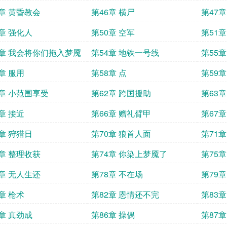
5章 黄昏教会
第46章 横尸
第47
9章 强化人
第50章 空军
第51
3章 我会将你们拖入梦魇
第54章 地铁一号线
第55章
章 服用
第58章 点
第59
1章 小范围享受
第62章 跨国援助
第63章
章 接近
第66章 赠礼臂甲
第67
9章 狩猎日
第70章 狼首人面
第71
3章 整理收获
第74章 你染上梦魇了
第75章
7章 无人生还
第78章 不在场
第79章
章 枪术
第82章 恩情还不完
第83章
5章 真劲成
第86章 操偶
第87