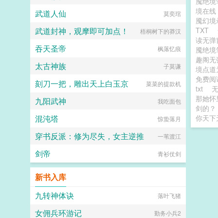
魇绝境
境在
武道人仙
莫奕琯
魇幻境
武道封神，观摩即可加点！
TXT
梧桐树下的莽汉
读无
吞天圣帝
枫落忆痕
魇绝境
趣阁无
太古神族
子莫谦
境点
免费阅
刻刀一把，雕出天上白玉京
菜菜的提款机
txt
那她怀
九阳武神
我吃面包
剑的？
混沌塔
你天下
惊蛰落月
穿书反派：修为尽失，女主逆推
一苇渡江
剑帝
青衫仗剑
新书入库
九转神体诀
落叶飞猪
女佣兵环游记
勤务小兵2