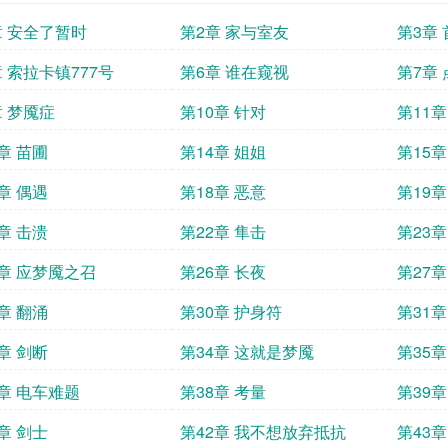
章 安全了暂时
第2章 家与室友
第3章
 索拉卡镇777号
第6章 谁在窥视
第7章
章 梦魇症
第10章 针对
第11章
章 苗圃
第14章 姐姐
第15章
章 偶遇
第18章 恶意
第19
章 击溃
第22章 隼击
第23章
5章 应梦魇之召
第26章 长夜
第27章
章 翻涌
第30章 护身符
第31章
章 剑断
第34章 这就是梦魇
第35章
7章 电车难题
第38章 考量
第39
章 剑士
第42章 我不想放弃抵抗
第43章