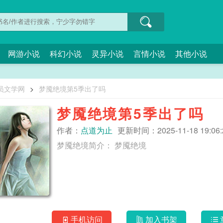
网游小说
科幻小说
灵异小说
言情小说
其他小说
员文学网
>
梦魇绝境第5季出了吗
梦魇绝境第5季出了吗
作者：
点道为止
更新时间：2025-11-18 19:06:
梦魇绝境简介： 梦魇绝境
手机访问
加入书架