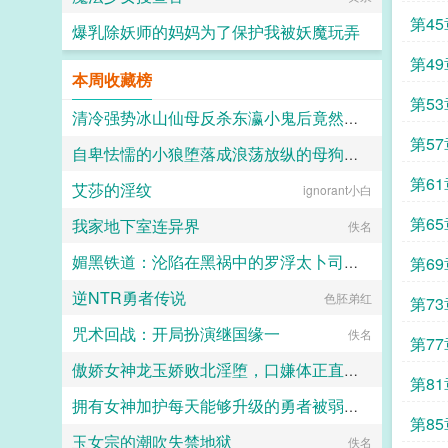
央快急死了，但是李二凤也太优秀
了。子央李二凤我和你拼了！...
第4
爆乳除妖师的妈妈为了保护我被妖魔玩弄
第4
心心念念
本周收藏榜
第5
清冷强势冰山仙母反杀东瀛小鬼后竟然要用窑姐都甘拜下风的潮喷白丝足穴来惩戒我？（无绿改）
第57
自卑怯懦的小狼堕落成浪荡放纵的母狗一共需要多久？用快感洗刷掉一切自我和人格吧～
kkkcccc
第6
艾莎的淫纹
ignorant小白
竹子
第65
我家地下室连异界
佚名
媚黑铁道：沦陷在黑祸中的罗浮太卜司肉媚地狱·符玄篇
第6
逆NTR勇者传说
色胚弟红
七七七
第7
咒术回战：开局扮演继国缘一
佚名
第7
傲娇女神龙玉娇败北淫堕，口嫌体正直的沦为共生体的俘虏苗床
第81
拥有女神加护每天能够升级的勇者被弱小却点满了吸取能力的魅魔当成自助等级提取机器饲养
清酒
第8
玉女宗的潮吹失禁地狱
佚名
TZT