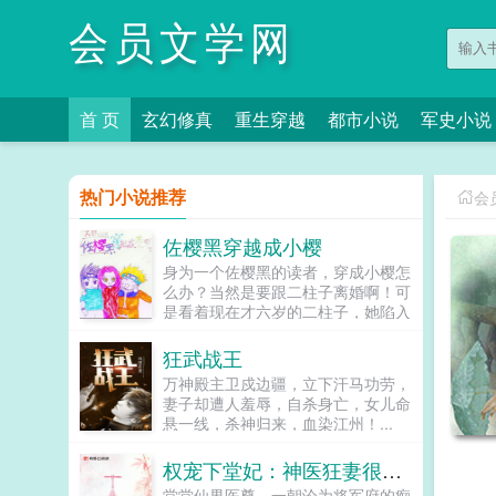
会员文学网
首 页
玄幻修真
重生穿越
都市小说
军史小说
热门小说推荐
会
佐樱黑穿越成小樱
身为一个佐樱黑的读者，穿成小樱怎
么办？当然是要跟二柱子离婚啊！可
是看着现在才六岁的二柱子，她陷入
深深的思绪。她是要先将二柱子搞
死，然后被岸本的亲爹满门抄斩。还
狂武战王
是先转头去按着主角跟他结婚，省略
万神殿主卫戍边疆，立下汗马功劳，
你追我逃好几百集祸害整个忍界的剧
妻子却遭人羞辱，自杀身亡，女儿命
情，提前进入你我他都幸福的大结
悬一线，杀神归来，血染江州！...
局？啊，好纠结。叮，你的系统已经
到账。什么系统？是一拳崩碎忍界，
权宠下堂妃：神医狂妻很嚣张
还是抬脚吊打斑柱大筒木？或者能回
家了？亲亲，我是一款专注推进佐樱
堂堂仙界医尊，一朝沦为将军府的痴