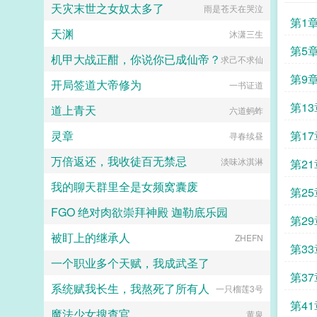
正经超人不？...
天灾末世之女奴太多了
雨是苍天在哭泣
社恐啊社恐
梭日子日新月异，但是荣国府却突然
第1
凑上来了。麟子别来沾边，你们姓贾
天渊
沐潇三生
我姓郑，咱们不是一家人。以下是预
收在始皇帝面前打败李二凤李二凤这
第5章
机甲大战正酣，你说你已成仙帝？
求己不求仙
位靠玄武门继承法上位的千古一帝在
驾崩的时候有人问他愿不愿意去给秦
第9
开局签道大帝修为
一书证道
始皇当太子，如果愿意，就让长孙皇
后跟着一起去。李世民大喜，摩拳擦
第13
道上青天
六道蚂蚱
掌准备去做秦二世，还厚脸皮想把贞
观朝的群臣带上。子央，因为经常出
灵章
第17
寻春续昼
车祸得到外号子央的考古系倒霉蛋大
学生。她再次遇到了车祸后，在生死
万倍返还，我收徒百无禁忌
淡味冰淇淋
第21
一瞬间有人问她愿不愿意去给秦始皇
当孩子，只要得到始皇帝一句子央，
我的聊天群里全是女频窝囊废
吾家麒麟女的评价就能在现实世界中
第2
避开这次死亡。子央当然愿意啊！觉
FGO 绝对肉欲崇拜神殿 迦勒底乐园
前世造孽今生写书
得这是天上掉馅饼的好事，哄着秦始
第29
皇夸自己一句没难度，有嘴就能办。
被盯上的继承人
为了爱与正义
ZHEFN
可是等她到了咸阳发现这事儿还真不
第33
好办，因为李世民版本的扶苏简直是
一个职业多个天赋，我成武圣了
始皇帝的梦中太子。有了他，所有的
第3
王子公主都是草，只有太子才是宝！
系统赋我长生，我熬死了所有人
夜阑我听风吹雨
一只榴莲3号
子央咋办？这地狱难度啊，我身体还
在抢救，急需始皇帝夸我一句啊！子
第41
魔法少女搜查官
黄泉