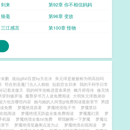
 剑来
第92章 你不相信妈妈
 狼毫
第96章 变故
章 三江感言
第100章 怪物
娇未删
诡仙gltxt百度by天在水
朱元璋是被被称为明高祖吗
新
苟在初圣魔门当人人精校
短剧弃女归来
我的不柯学日常
标记着龙傲天
我的柯学攻略进度条果然
幽月师母传
修无情
男穿到修罗场
魔尊穿书万人迷免费阅读
大明朱元璋胞弟弥
能力包含哪些内容
她与她的人间雪gl免费阅读最新章节
男团
阅读免费
梦魇绝境原著
梦魇绝境电子书
梦魇禁目
节在线阅读
梦魇绝境无防盗全集免费阅读
梦魇魔幻景
梦
手机版
梦魇绝境全集txt免费
帮我解释一下梦魇
梦魇位
新章节
梦魇绝境笔趣阁点道为止
梦魇绝境在线阅读
梦