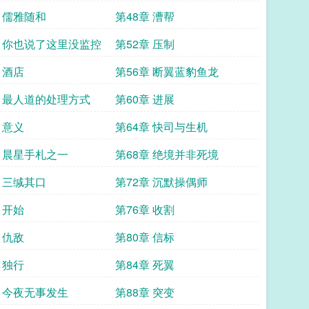
章 儒雅随和
第48章 漕帮
章 你也说了这里没监控
第52章 压制
 酒店
第56章 断翼蓝豹鱼龙
章 最人道的处理方式
第60章 进展
 意义
第64章 快司与生机
章 晨星手札之一
第68章 绝境并非死境
章 三缄其口
第72章 沉默操偶师
 开始
第76章 收割
 仇敌
第80章 信标
 独行
第84章 死翼
章 今夜无事发生
第88章 突变