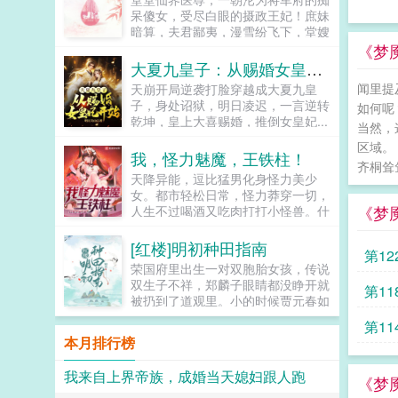
感情的恋爱系统哦。滚球吧你个邪
呆傻女，受尽白眼的摄政王妃！庶妹
教，她就是饿死了，被人打死了，都
暗算，夫君鄙夷，漫雪纷飞下，堂嫂
绝对不可能再吃佐樱这一口饭。那，
更是害她一尸三命！重生归来，她记
《梦
要不一起她！...
忆全复，一双素手，医死人肉白骨。
大夏九皇子：从赐婚女皇妃开始
两袖轻挥，整个京城为之颤抖。誓要
闻里提
天崩开局逆袭打脸穿越成大夏九皇
让欺她辱她之人，付出惨痛代价！传
子，身处诏狱，明日凌迟，一言逆转
如何呢
说，她嫁给摄政王，是她八辈子修来
乾坤，皇上大喜赐婚，推倒女皇妃...
的福气，殊不知人间我玩腻了，休书
当然，
一封，从此我们再无瓜葛，我走我的
区域。
我，怪力魅魔，王铁柱！
阳光道，你只能走独木桥，要是越
齐桐耸
线，休怪我不客气！摄政王赶紧扶着
天降异能，逗比猛男化身怪力美少
自家的娇妻乖，别闹，小心动了胎
女。都市轻松日常，怪力莽穿一切，
气...
《梦
人生不过喝酒又吃肉打打小怪兽。什
么？还能魅惑苍生！走开，你们这些
该死的金钱！走开，你们这些该死的
[红楼]明初种田指南
第1
地位！世上无人不识我！绝世美人王
荣国府里出生一对双胞胎女孩，传说
铁柱！柱哥，你有可能成为超人啊！
双生子不祥，郑麟子眼睛都没睁开就
第11
超人？哪个超人？咸蛋超人啊！不
被扔到了道观里。小的时候贾元春如
是，是那个裤衩穿外面，到处溜达那
盆中牡丹，郑麟子如路边狗尾巴草。
个。哦，我知道，就是跟蝙蝠侠大战
第11
长大后贾元春进入深宫从此战战兢
那个是吧。对对对，就是他。我看
本月排行榜
兢，日夜为家族父母机关算尽。郑麟
过，打着打着，还有神奇女侠，小丑
子开始一点点经营自己的小日子，倒
女，猫女啊啥的，都来了。但没看见
我来自上界帝族，成婚当天媳妇跟人跑
也过得有滋有味。因为养牛让牛痘提
《梦
穿裤衩啊！等会儿？柱哥，你看的是
前出现，因为种棉，引导大家改用飞