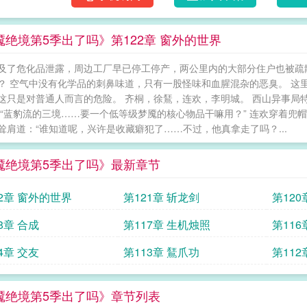
魇绝境第5季出了吗》第122章 窗外的世界
及了危化品泄露，周边工厂早已停工停产，两公里内的大部分住户也被疏
？ 空气中没有化学品的刺鼻味道，只有一股怪味和血腥混杂的恶臭。 这
这只是对普通人而言的危险。 齐桐，徐鵟，连欢，李明城。 西山异事局
 “蓝豹流的三境……要一个低等级梦魇的核心物品干嘛用？” 连欢穿着
耸肩道：“谁知道呢，兴许是收藏癖犯了……不过，他真拿走了吗？...
魇绝境第5季出了吗》最新章节
22章 窗外的世界
第121章 斩龙剑
第120
8章 合成
第117章 生机烛照
第116
4章 交友
第113章 鵟爪功
第112
魇绝境第5季出了吗》章节列表