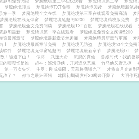
笔趣阁免费阅读
梦魇绝境第三季在线观看
梦魇绝境第三季
梦魇绝
线
梦魇绝境顶点
梦魇绝境TXT免费
梦魇绝境阅读
梦魇绝境新笔
录第一季
梦魇绝境全文在线
梦魇绝境第三季在线观看免费高清
梦
梦魇绝境在线无弹窗
梦魇绝境笔趣阁5200
梦魇绝境精校版免费
弹窗
梦魇绝境全文免费阅读
梦魇绝境TXT百度
梦魇绝境在线观看
笔趣阁最新
梦魇绝境第一季在线观看
梦魇绝境免费全文阅读5200
弹窗最新章节
梦魇绝境最新章节笔趣阁
梦魇绝境最新章节更新
梦
道为止
梦魇绝境最新章节免费
梦魇绝境无防盗
梦魇绝境txt全文免
读软件
梦魇绝境无弹窗笔趣阁
梦魇绝境最新章节
梦魇绝境txt
梦
无敌！诡道下山！
假将
武逆天命
流浪的真仙
兽娘时代：我的兽
里的嚶嚶怪是谁
超神：巡海游侠，开局追杀恶魔
竹马他又野又撩
第一万次失忆
斗罗：刚成极限，天幕将我曝光了
才将白月光追到
无敌了？
都市之最狂医婿
建国初期研发歼20鹰酱吓蒙了
大明作死