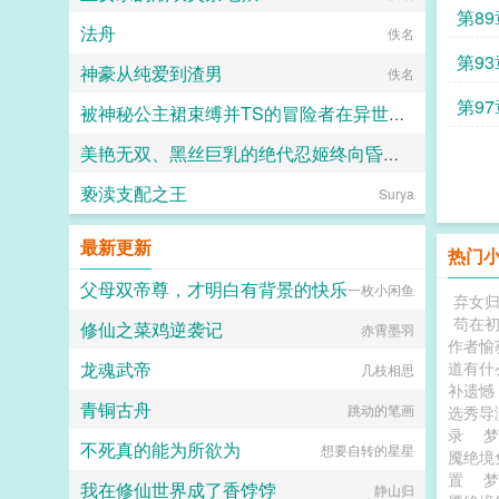
第89
法舟
佚名
第93
神豪从纯爱到渣男
佚名
第97
被神秘公主裙束缚并TS的冒险者在异世界的色色奇遇故事
美艳无双、黑丝巨乳的绝代忍姬终向昏君献上蜜牝甘承雨露
代号穿山甲
亵渎支配之王
炽热的余烬
Surya
最新更新
热门
父母双帝尊，才明白有背景的快乐
一枚小闲鱼
弃女
苟在初
修仙之菜鸡逆袭记
赤霄墨羽
作者愉
龙魂武帝
道有什
几枝相思
补遗憾
青铜古舟
跳动的笔画
选秀导
录
不死真的能为所欲为
想要自转的星星
魇绝境
置
梦
我在修仙世界成了香饽饽
静山归