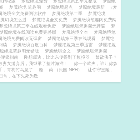
境精校版
梦魇绝境免费
梦魇绝境第五季完整版
梦魇绝
趣阁
梦魇绝境 笔趣阁
梦魇绝境起点
梦魇绝境最新
<梦
魇绝境全文免费阅读软件
梦魇绝境第二季
梦魇绝境
梦魇幻境怎么过
梦魇绝境全文免费
梦魇绝境笔趣阁免费阅
梦魇绝境第二季在线观看免费
梦魇绝境笔趣阁无弹窗
梦
梦魇绝境在线阅读免费完整版
梦魇绝境全本
梦魇绝境笔
魇绝境免费阅读无弹窗
梦魇绝镇第三季在线观看
梦魇绝
费阅读
梦魇绝境百度百科
梦魇绝境第三季迅雷
梦魇绝境
魇绝境笔趣阁无错版
梦魇绝境全文
梦魇绝境笔趣阁
娘评鑑指南
刚想叛逃，比比东便得到了模拟器
禁欲佛子？
被妻女拋弃后，我继承了整片海洋！
你一个武夫，谁让你炼
手，青梅竹马急了
瘾
药 （民国 NPH）
让你守皇陵，
日常，在下先死为敬