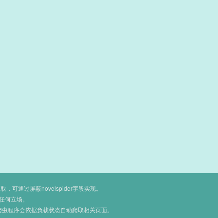
通过屏蔽novelspider字段实现。
任何立场。
爬虫程序会依据负载状态自动爬取相关页面。