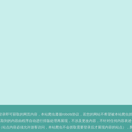
即可获取的网页内容，本站爬虫遵循robots协议，若您的网站不希望被本站爬虫抓取，可
抓取到的内容由程序自动进行排版处理再展现，不涉及更改内容，不针对任何内容表述
（站点内容必须允许游客访问，本站爬虫不会抓取需要登录后才展现内容的站点），