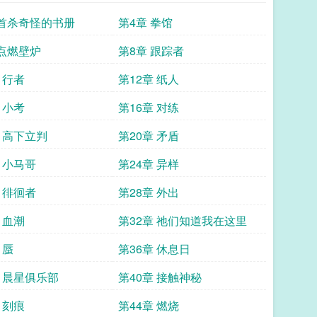
 首杀奇怪的书册
第4章 拳馆
 点燃壁炉
第8章 跟踪者
 行者
第12章 纸人
 小考
第16章 对练
章 高下立判
第20章 矛盾
 小马哥
第24章 异样
 徘徊者
第28章 外出
 血潮
第32章 祂们知道我在这里
 蜃
第36章 休息日
章 晨星俱乐部
第40章 接触神秘
 刻痕
第44章 燃烧