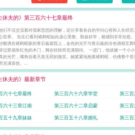
生休夫的》第三百六十七章最终
他们不仅交流着对儒家思想的理解，还分享着各自的学问心得和人生经历
心世界。 先生们看到褚鹤昭如此虚心受教、勤奋好学，都感到非常欣慰。
沙般洒在褚鹤昭家的青石板庭院上，金色的光芒与青石板的冷色调相互辉
穿过那扇朱红色的木门，脚步轻快而充满期待。 一进门，他就被一个小
真的光芒，嘴角挂着天真无邪的微笑。她紧紧地抱着褚鹤昭，仿佛整个世界
充满喜悦。...
生休夫的》最新章节
百六十七章最终
第三百六十六章学堂
第三百
百六十三章江南
第三百六十二章启蒙
第三百
百五十九章妹妹
第三百五十八章婚礼
第三百