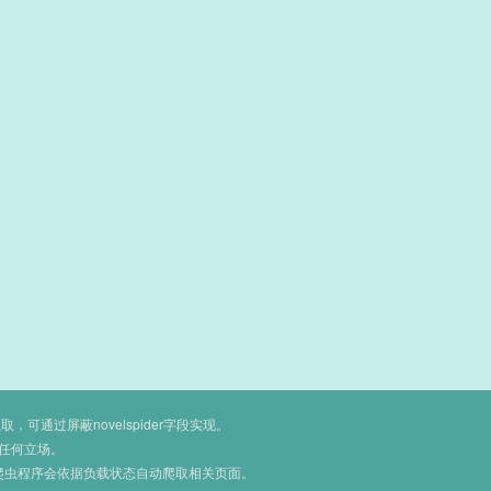
通过屏蔽novelspider字段实现。
任何立场。
爬虫程序会依据负载状态自动爬取相关页面。