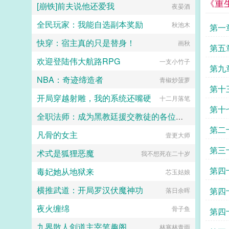
外室。据说还是三分之一外室，那女
《重
[崩铁]前夫说他还爱我
夜晏酒
人一口气养了三个，他的养子是最不
得宠的那个。北定王缓缓挑眉。反了
全民玩家：我能自选副本奖励
秋池木
第一
天了？爹系猛男北定王26x活泼明媚
小娇娇16人设封感谢齐九子推推超
快穿：宿主真的只是替身！
画秋
好看基友文我那陛下柔弱不能自理by
第五
周九续书号9125729苏蕴宜，世家庶
欢迎登陆伟大航路RPG
一支小竹子
女，生得夭桃秾李，偏偏生母卑微。
第九
她被父亲视作一份礼物，将要送给年
NBA：奇迹缔造者
青椒炒菠萝
近七十的淮江王。苏蕴宜只能在心里
第十
说我不愿。为了逃避不公的命运，她
开局穿越射雕，我的系统还嘴硬
十二月落笔
盯上了那位客居自家东苑的表哥裴七
第十
郎。传闻裴七郎出身名门，权势滔
全职法师：成为黑教廷援交教徒的各位婊子
天，偏他又是个温和端方的病美人，
第二
看起来十分好拿捏的样子月色下，苏
凡骨的女主
壹更大师
小磊子
蕴宜跌入裴七郎怀中，眸中含泪。表
哥救我。几度恩爱，数月缠绵，裴七
第三
术式是狐狸恶魔
我不想死在二十岁
郎临别前对她说等我。这不过是必要
的虚与委蛇，苏蕴宜心知肚明。她含
第四
毒妃她从地狱来
芯玉姑娘
泪送走裴七郎，扭头又挑了个寒门士
子，谁知眼看好事将近，裴七郎竟去
横推武道：开局罗汉伏魔神功
第四
落日余晖
而复返。手指捏住她的下巴，温雅君
子笑意和煦表妹好狠的心啊，竟想将
夜火缠绵
骨子鱼
第四
朕始乱终弃么？裴七郎，真名裴玄，
行七，正是当今陛下。苏蕴宜才知
九界散人剑道主宰笔趣阁
林寒林青雨