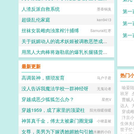
人渣反派自救系统
墨香铜臭
daokee
第一
超级乱伦家庭
ken9413
第一
丝袜女装雌肉浊浆榨汁捕缚
Samurai红枣
第一
关于妩媚动人的诡术妖姬被调教恶堕成媚黑母猪乐芙兰的这档子事
用黑人大肉棒将迦勒底的爆乳长腿骚货英灵一个个的全都调教成发情媚黑母猪贱婊吧
F心R
克图格亚改二
最新更新
热门
高调装神，猥琐发育
马户子君
喻晏
没人告诉我魔法学校一群神经呀
无鬼论者
班牙
穿越成恶少狐狐怎么办？
曹贼
星然V
达人
穿越1959，成了家里的顶梁柱
阳光很暖很暖
穿成
汴京小
神算真千金，傅太太被豪门圈宠爆
小猪盖被
生休
世子忙
女尊，美男为下嫁诱她媚她勾引她
水嫩的小白