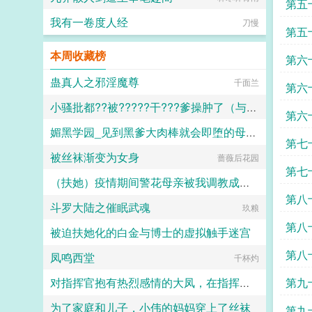
道。心机美人x腹黑皇帝v前随榜更，
第五
v后日更1男女主彼此身心唯一2男女
我有一卷度人经
刀慢
主无任何血缘关系3全文无道德完人
第五
4传统大团圆结局。...
本周收藏榜
第六
蛊真人之邪淫魔尊
千面兰
第六
小骚批都??被?????干???爹操肿了（与狼共枕）
第六
媚黑学园_见到黑爹大肉棒就会即堕的母猪教师和婊子学生
百无禁忌
第七
被丝袜渐变为女身
蔷薇后花园
佚名
第七
（扶她）疫情期间警花母亲被我调教成三洞全开的肉便器母狗
第八
斗罗大陆之催眠武魂
霜染official
玖粮
第八
被迫扶她化的白金与博士的虚拟触手迷宫
第八
凤鸣西堂
千杯灼
白虚
第九
对指挥官抱有热烈感情的大凤，在指挥官被迫出差的一年中被黑人用媚药和甜言蜜语玩弄成满身刺青的媚黑婊子
为了家庭和儿子，小伟的妈妈穿上了丝袜
Kyle
第九