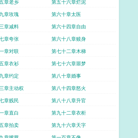
五章老乡
第五十六章烂泥
九章玫瑰
第六十章太医
三章减料
第六十四章自由
七章夸张
第六十八章赎身
一章对联
第七十二章木梯
五章衣衫
第七十六章噩梦
九章约定
第八十章婚事
三章主动权
第八十四章怒火
七章贱民
第八十八章升官
一章直白
第九十二章衣柜
五章拍卖
第九十六章天字
九章嘴唇
第一百章不像