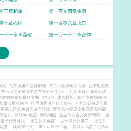
零三章相像
第一百零四章佛图
零七章心悦
第一百零八章灭口
一十一章水晶棺
第一百一十二章合作
视剧
瓦莱里娅卢基扬诺娃
汴京小妆娘全文阅读
瓦莱里娅西
在言情文里撩直男男主番外全文TXT
瓦莱里娅卢基亚诺娃
支教妈妈媳妇是村支书
夕阳乡
成为村长儿媳的支教妈妈 熘
新章节更新内容
暗里偷香讲的什么故事
人鱼老婆短剧全集
直男男主辞奺免费阅读完整版
硬骨头电视剧全集高清完整版
车驾驶员
网站tag地图
网站地图
重生休夫全文免费阅读
重
世子妃要休夫
重生休夫再嫁
世子爷要休妻了
重生后
于追妻
休夫重生文
重生后世子忙着
你以后喝多了别给我