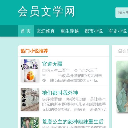
会员文学网
首 页
玄幻修真
重生穿越
都市小说
军史小说
热门小说推荐
会
官道无疆
自信人生二百年，会当击水三千
里！ 当改革开放的时代大潮来
袭，陆为民该如何重掌这人生际
遇？ 从毕业分配失意到自信人生
的崛起，诡谲起伏的人生，沉浮跌宕
祂们都叫我外神
的官场，一步一个脚印，抓住每一个
失序候群症，俗称污染症，是让整个
机会，大道无形，行者无疆，漫漫官
纪元的所有医师包括凡者都感到棘手
道，唯有胸怀天地，志存高远，方能
无比的疑难绝症。患病者，寿命将仅
直抵彼岸。 官场经典之作。...
余下一年，在红月诡雾笼罩之下，他
们无一例外地蜕变为扭曲怪物，沦为
荒唐公主的怨种姐妹重生后
污祟的帮凶，天灾的眷属以及盘踞于
推推超好看基友文我那陛下柔弱不能