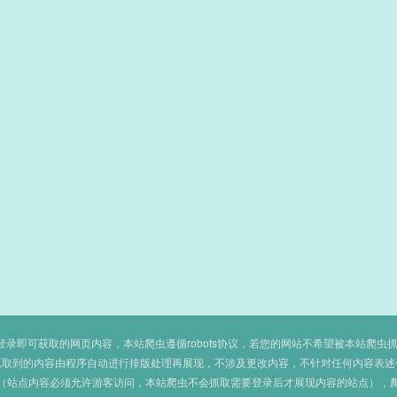
即可获取的网页内容，本站爬虫遵循robots协议，若您的网站不希望被本站爬虫抓取，可
抓取到的内容由程序自动进行排版处理再展现，不涉及更改内容，不针对任何内容表述
（站点内容必须允许游客访问，本站爬虫不会抓取需要登录后才展现内容的站点），