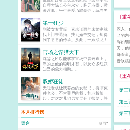
此世之外的邪神任采任撷的信仰源
自理大陈长公主永安，胸无点墨，骄
泉。病原因未知。病时间未知。传染
奢淫逸，平生最爱巧取豪夺，玩弄男
度极高。治疗方法无。病患危险程度
人，恶名远播。其胞弟登基后，长公
《重
sss。如见到该症群患者，请立即向
主更是不知收敛，常强掳良男入府。
第一狂少
秩序部门汇报其行踪，我们将第一时
终有一日，长公主掳走了北定王的养
间赶到现场将其击毙保证群众安全，
深入。
刚被女友背叛，素未谋面的未婚妻就
子，激怒了北定王，使北定王谋反，
对于举报成功者，我们颁五金币以资
找上门来退婚。找到婚书交还，却得
己的内
带兵打入长安，手刃长公主。而宋知
嘉奖。于是第二天，秩序局门口多出
到了爷爷的传承。从此，一跃成龙！
鸢，就是倒霉的，长公主手帕交。与
晖如细
一位自告奋勇的失序者。里亚克尔查
却又发现，原来婚书还不止一张...
长公主同死后，宋知鸢重生回长公主
天，他
先生，我实名举报我自己，申请批
官场之谋猎天下
掳人现场。当务之急，第一件事就是
准！怎么又是你！你非得每天来这里
烁着童
直奔长公主闺房大喊一声捡起来！把
沈荡之所以能够在官场中青云直上，
自打卡一次吗！！？...
音软糯而
衣裳给我捡起来！床帐里的永安长公
靠的是他的聪明才智，以及众多红颜
主探出来一张妖媚的面来，惊喜的瞧
知己的鼎力相助。...
着宋知鸢道知鸢也要一起来吗？我来
《重
你个大头鬼啊！再来脑袋都不保啦！
驭娇狂徒
求求你补药再打男人了啊北定王的大
无耻老板让我娶她的女秘书，扮演冤
军都打到殿门口了姐妹你守点女德吧
第三
种老公，不肯受辱的我，和老板娘一
他说不要不是欲擒故纵北定王耶律青
起，对这对儿狗男女展开了报复，并
野，一生戎马，而立之年不曾成婚，
第三
取得了老板娘的信任，一步步走向了
只将他的养子当亲子培养。奈何这养
人生巅峰！...
子软弱无能，性格怯懦，难当大任，
本月排行榜
第三
耶律青野只能将人送回长安，让他去
做个富贵闲人。直到有一日，他听
舞台
玫雨?
说，他的养子，在长安，给人，当，