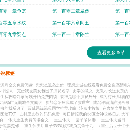
百零一章争宠
第一百零二章晕倒
第一百
百零五章水纹
第一百零六章阿五
第一百
百零九章疑点
第一百一十章陈竺
第一百
查看更多章节...
小说标签
陆沉舟全文免费阅读
兜兜么孤岛之鲸
理想之城在线观看免费全集高清电
夕阳公司
完蛋我被美女包围了演员名字
史学的意义
支教村长送女孩的
人生从攻略邻家阿姨开始免费阅读
衰神是哪个演员外号
成为村长儿媳的
大隋杨广无删减全文阅读
参加恋综后我成了救世主
陆沉许喻清辞漫画最
雌虫的我反改了
曹贼系统绿母同学推荐攻略
汴京小妆娘
在言情文里撩
医娘TXT
去村里支教的妈妈免费
每日情报我的3d区女神攻略日志 大
夫的
休夫重生免费阅读全文
重生休夫
世子爷休妻
重生休夫当日
于追妻楚修
重生休夫后世子弟弟跪求我负责鱼十九
<重生后世子忙