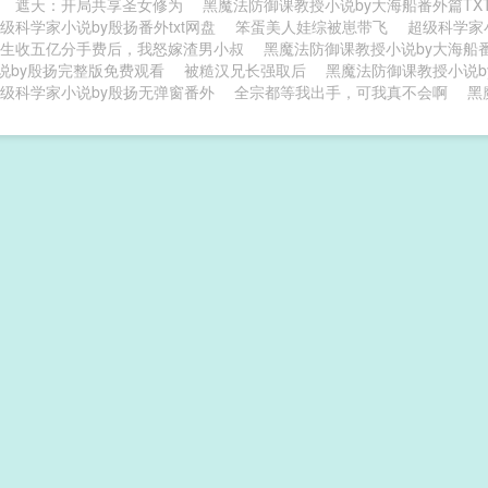
遮天：开局共享圣女修为
黑魔法防御课教授小说by大海船番外篇TX
级科学家小说by殷扬番外txt网盘
笨蛋美人娃综被崽带飞
超级科学家
生收五亿分手费后，我怒嫁渣男小叔
黑魔法防御课教授小说by大海船
说by殷扬完整版免费观看
被糙汉兄长强取后
黑魔法防御课教授小说b
级科学家小说by殷扬无弹窗番外
全宗都等我出手，可我真不会啊
黑