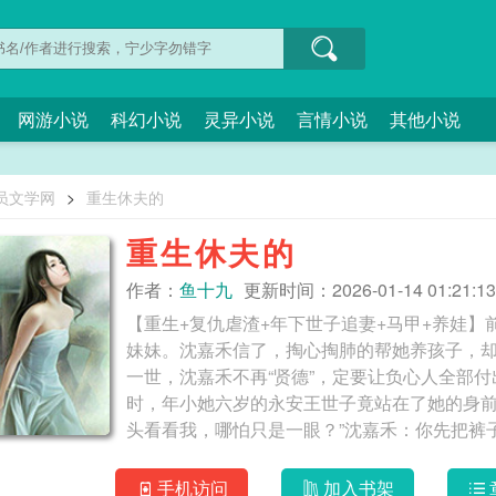
网游小说
科幻小说
灵异小说
言情小说
其他小说
员文学网
>
重生休夫的
重生休夫的
作者：
鱼十九
更新时间：2026-01-14 01:21:13
【重生+复仇虐渣+年下世子追妻+马甲+养娃
妹妹。沈嘉禾信了，掏心掏肺的帮她养孩子，
一世，沈嘉禾不再“贤德”，定要让负心人全部
时，年小她六岁的永安王世子竟站在了她的身前
手机访问
加入书架