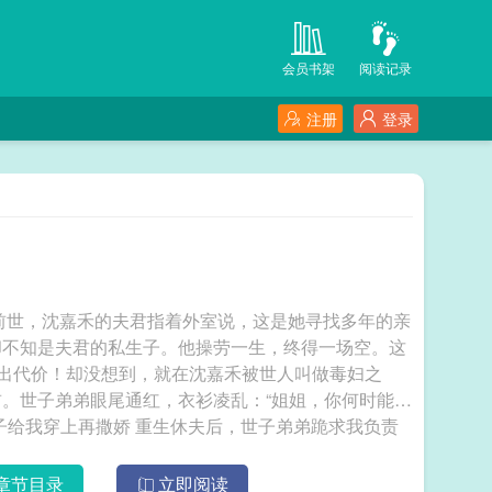
会员书架
阅读记录
注册
登录
】前世，沈嘉禾的夫君指着外室说，这是她寻找多年的亲
却不知是夫君的私生子。他操劳一生，终得一场空。这
付出代价！却没想到，就在沈嘉禾被世人叫做毒妇之
。世子弟弟眼尾通红，衣衫凌乱：“姐姐，你何时能回
头看看我，哪怕只是一眼？”沈嘉禾：你先把裤子给我穿上再撒娇 重生休夫后，世子弟弟跪求我负责
章节目录
立即阅读