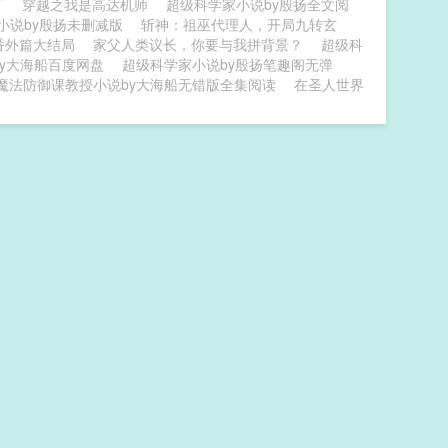
T
穿越之我是高达机师
超级科学家小说by殷扬全文阅
小说by殷扬未删减版
斩神：祖巫代理人，开局九转玄
番外篇大结局
家父人类议长，你要与我拼背景？
超级科
y大海船百度网盘
超级科学家小说by殷扬笔趣阁无弹
魔法防御课教授小说by大海船无错版全集阅读
在圣人世界