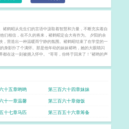
。褚鹤昭从先生们的言语中汲取着智慧和力量，不断充实着自
他们相信，在不久的将来，褚鹤昭定会大有作为。 夕阳的余
映，营造出一种温暖而宁静的氛围。褚鹤昭结束了在学堂的一
小的身影扑了个满怀。那是他年幼的妹妹褚哟，她的大眼睛闪
都在这一刻被拥入怀中。 “哥哥，你终于回来了！”褚哟的声
六十五章哟哟
第三百六十四章妹妹
六十一章温馨
第三百六十章做饭
五十七章马匹
第三百五十六章筹备