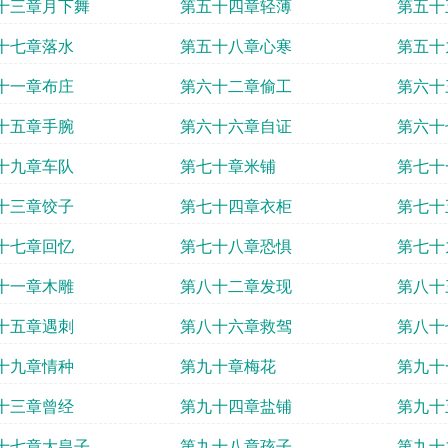
十三章月下舞
第五十四章轻薄
第五十
十七章落水
第五十八章心寒
第五十
十一章布庄
第六十二章偷工
第六十
十五章手腕
第六十六章自证
第六十
十九章车队
第七十章米铺
第七十
十三章饺子
第七十四章衣柜
第七十
十七章回忆
第七十八章恐惧
第七十
十一章木雕
第八十二章发现
第八十
十五章遇刺
第八十六章救驾
第八十
十九章情种
第九十章梅花
第九十
十三章曾经
第九十四章盐铺
第九十
十七章大皇子
第九十八章孩子
第九十