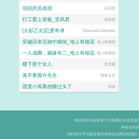
强扭的瓜很甜
正萌君
打工爱上老板_堂风君
堂风君
[火影乙女]忍爱奇谭
TuberoseCultleader
穿越回来后抽中婚假_地上有烟花
地上有烟花
一人成圈，姻缘有二_地上有烟花
地上有烟花
楼下那个女人
尤里斯
臭不要脸许先生
南林豆豆
团宠小凤凰他睡过头了
深涂
本站所有内容来源于互联网公开且无需登录
本站仅对
同时您可手动提交相关目标站点网址给我们