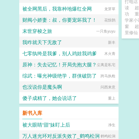
打电话
读
超
被全网黑后，我靠种地爆红全网
龙芽草
功
重
财阀小娇妻：叔，你要宠坏我了！
学家小
花惊鹊
窗
超
末世穿梭之旅
一只鱼yuyu
里修仙
我咋就天下无敌了
新丰
七零纨绔是我爹，别人鸡娃我鸡爹
木火青
原神：失去记忆！开局先抱大腿？
尘离是私宅
综武：曝光神级绝学，群侠破防了
跨马执枪
也没说你是魔头啊
问西来意
傻子成精了，她会说话了
重上
新书入库
被大眼睛“甜”妹盯上后
净生
万人迷光环对反派失效了_鹤鸣松涧
鹤鸣松涧