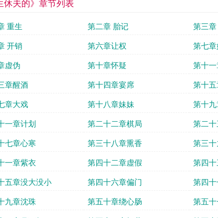
生休夫的》章节列表
章 重生
第二章 胎记
第三章
章 开销
第六章让权
第七章
章虚伪
第十章怀疑
第十一
三章醒酒
第十四章宴席
第十五
七章大戏
第十八章妹妹
第十九
十一章计划
第二十二章棋局
第二十
十七章心寒
第三十八章熏香
第三十
十一章紫衣
第四十二章虚假
第四十
十五章没大没小
第四十六章偏门
第四十
十九章沈珠
第五十章绕心肠
第五十