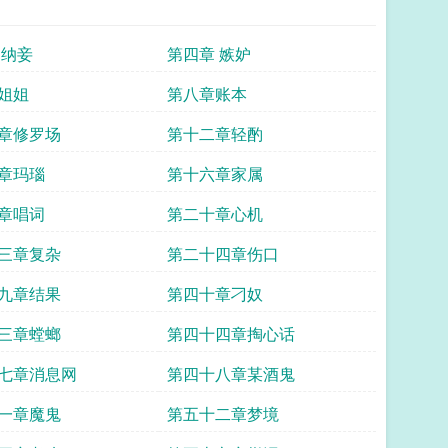
 纳妾
第四章 嫉妒
姐姐
第八章账本
章修罗场
第十二章轻酌
章玛瑙
第十六章家属
章唱词
第二十章心机
三章复杂
第二十四章伤口
九章结果
第四十章刁奴
三章螳螂
第四十四章掏心话
七章消息网
第四十八章某酒鬼
一章魔鬼
第五十二章梦境