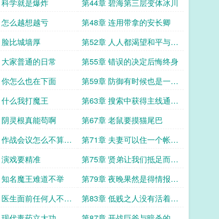
勇于挑战
章 科学就是爆炸
第44章 碧海第三层变体冰川
章 怎么越想越亏
第48章 连用带拿的安长卿
章 脸比城墙厚
第52章 人人都渴望和平与幸
福
章 大家普通的日常
第55章 错误的决定后悔终身
章 你怎么也在下面
第59章 防御有时候也是一种
暴露
章 什么我打魔王
第63章 搜索中获得主线通关
秘籍
章 阴灵根真能苟啊
第67章 老鼠要摸猫尾巴
章 作战会议怎么不算是
第71章 夫妻可以住一个帐篷
里
章 演戏要精准
第75章 贤弟让我们抵足而眠
吧
章 知名魔王难道不举
第79章 夜晚果然是得情报的
好时机
章 医生面前任何人不能
第83章 低贱之人没有活着的
权利
章 现代毒药立大功
第87章 开战巨斧与暗杀的对