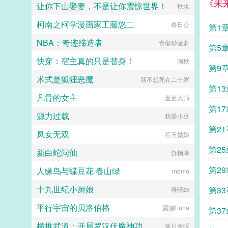
得这是天上掉馅饼的好事，哄着秦始
《未
让你下山娶妻，不是让你震惊世界！
秋水
皇夸自己一句没难度，有嘴就能办。
可是等她到了咸阳发现这事儿还真不
柯南之柯学漫画家工藤悠二
春日公
第1
好办，因为李世民版本的扶苏简直是
始皇帝的梦中太子。有了他，所有的
NBA：奇迹缔造者
青椒炒菠萝
王子公主都是草，只有太子才是宝！
第5
子央咋办？这地狱难度啊，我身体还
快穿：宿主真的只是替身！
画秋
在抢救，急需始皇帝夸我一句啊！子
第9
央快急死了，但是李二凤也太优秀
术式是狐狸恶魔
我不想死在二十岁
了。子央李二凤我和你拼了！...
第1
凡骨的女主
壹更大师
第1
源力过载
我爱小豆
第2
凤女无双
芯玉姑娘
第25
新白蛇问仙
舒楠泽
第2
人缘鸟与蝶豆花·春山绿
momo
十九世纪小厨娘
第3
稚晓zx
平行宇宙的贝洛伯格
露娜Luna
第3
横推武道：开局罗汉伏魔神功
落日余晖