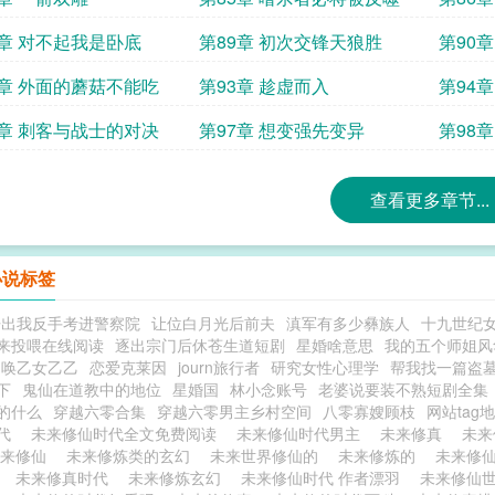
8章 对不起我是卧底
第89章 初次交锋天狼胜
第90
锅
2章 外面的蘑菇不能吃
第93章 趁虚而入
第94
6章 刺客与战士的对决
第97章 想变强先变异
第98
戏
查看更多章节...
小说标签
开出我反手考进警察院
让位白月光后前夫
滇军有多少彝族人
十九世纪
来投喂在线阅读
逐出宗门后休苍生道短剧
星婚啥意思
我的五个师姐风
召唤乙女乙乙
恋爱克莱因
journ旅行者
研究女性心理学
帮我找一篇盗
下
鬼仙在道教中的地位
星婚国
林小念账号
老婆说要装不熟短剧全集
的什么
穿越六零合集
穿越六零男主乡村空间
八零寡嫂顾枝
网站tag
时代
未来修仙时代全文免费阅读
未来修仙时代男主
未来修真
未来
未来修仙
未来修炼类的玄幻
未来世界修仙的
未来修炼的
未来修
的
未来修真时代
未来修炼玄幻
未来修仙时代 作者漂羽
未来修仙