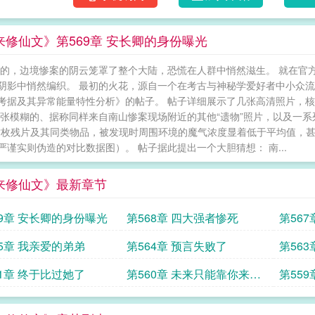
来修仙文》第569章 安长卿的身份曝光
渐的，边境惨案的阴云笼罩了整个大陆，恐慌在人群中悄然滋生。 就在官
阴影中悄然编织。 最初的火花，源自一个在考古与神秘学爱好者中小众流
考据及其异常能量特性分析》的帖子。 帖子详细展示了几张高清照片，核
几张模糊的、据称同样来自南山惨案现场附近的其他“遗物”照片，以及一系
这枚残片及其同类物品，被发现时周围环境的魔气浓度显着低于平均值，甚
严谨实则伪造的对比数据图）。 帖子据此提出一个大胆猜想： 南...
来修仙文》最新章节
69章 安长卿的身份曝光
第568章 四大强者惨死
第56
65章 我亲爱的弟弟
第564章 预言失败了
第56
61章 终于比过她了
第560章 未来只能靠你来见
第55
证了