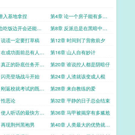
 潜入基地拿捏
第4章 论一个房子能有多少
监控
 边吃饭边开会还能有
第8章 反派总是在黑暗中邪
笑登场
章 说谎一定要打草稿
第12章 时间到了营救前夕
章 在成功面前总有人使
第16章 山人自有妙计
章 真正的卧底任务开始
第20章 谁说控人都是阴暗仔
章 闪亮登场战斗开始
第24章 人渣就该变成人棍
章 刚返校就考试的既视
第28章 来自教练的爱
 性恶论
第32章 平静的日子总会结束
章 使人听话的最快方法
第36章 马甲被揭穿有多尴尬
武力
章 再现荆州黑袍男
第40章 人类最大的优势就是