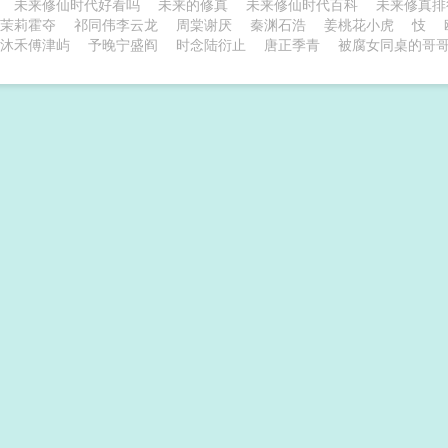
谁
未来修仙时代好看吗
未来的修真
未来修仙时代百科
未来修真
茉莉霍夺
祁同伟李云龙
周棠谢厌
秦渊石浩
姜桃花小虎
忮
沐禾傅津屿
予晚宁盛阎
时念陆衍止
唐正季青
被腐女同桌的哥哥