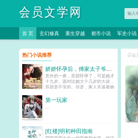
会员文学网
首 页
玄幻修真
重生穿越
都市小说
军史小说
热门小说推荐
会
娇娇怀孕后，傅家太子爷每天按时回家
意外的一夜，苏甜怀孕了，可是她才
十九岁。面对比她大十几岁的大叔，
苏甜是不安的。但是，家人非逼着她
嫁给六十岁的老头，她没有办法，只
能联系大叔。大叔却一口肯定，让她
第一玩家
把孩子生下来，并且亲自上门提亲。
...
被势力父母侮辱拿不出彩礼的大叔转
头吩咐助理带着六百万现金上门。泼
天的富贵瞬间砸晕了势力父母。彩礼
给你们双倍，以后苏甜跟你们没有任
[红楼]明初种田指南
何关系。大叔带着她从卑微的原生家
庭离开，开启了新的人生。别墅，大
荣国府里出生一对双胞胎女孩，传说