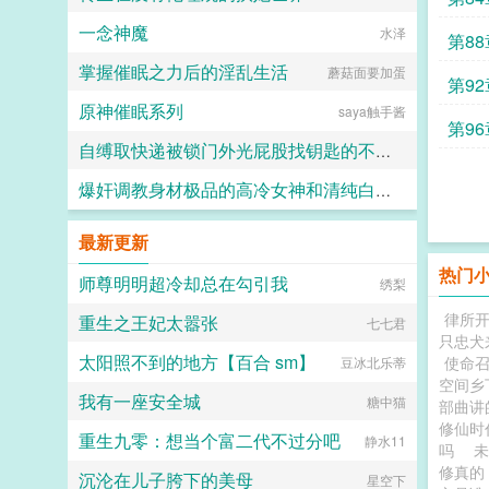
一念神魔
水泽
第8
掌握催眠之力后的淫乱生活
蘑菇面要加蛋
第9
原神催眠系列
saya触手酱
第9
自缚取快递被锁门外光屁股找钥匙的不良妹妹
爆奸调教身材极品的高冷女神和清纯白袜甜妹留学生，射满她们的鞋柜里的高跟鞋和小皮鞋
黑翼君
ni1l
最新更新
热门
师尊明明超冷却总在勾引我
绣梨
律所
重生之王妃太嚣张
七七君
只忠犬
太阳照不到的地方【百合 sm】
使命
豆冰北乐蒂
空间乡
我有一座安全城
糖中猫
部曲讲
修仙
重生九零：想当个富二代不过分吧
静水11
吗
修真
沉沦在儿子胯下的美母
星空下