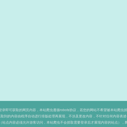
即可获取的网页内容，本站爬虫遵循robots协议，若您的网站不希望被本站爬虫抓取，可
抓取到的内容由程序自动进行排版处理再展现，不涉及更改内容，不针对任何内容表述
（站点内容必须允许游客访问，本站爬虫不会抓取需要登录后才展现内容的站点），