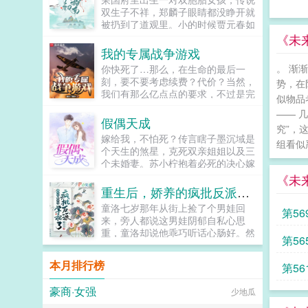
叔隐忍的将她抵在墙上小东西，你要
双生子不祥，郑麟子眼睛都没睁开就
是再不生，我就忍不住了...
被扔到了道观里。小的时候贾元春如
盆中牡丹，郑麟子如路边狗尾巴草。
《未
长大后贾元春进入深宫从此战战兢
我的专属战争游戏
兢，日夜为家族父母机关算尽。郑麟
。 渐
你快死了…那么，在生命的最后一
子开始一点点经营自己的小日子，倒
刻，要不要考虑续费？代价？当然，
势，在
也过得有滋有味。因为养牛让牛痘提
我们有那么亿点点的要求，不过是完
前出现，因为种棉，引导大家改用飞
似物品
成些小副本和任务罢了。放心，我们
梭日子日新月异，但是荣国府却突然
—— 
有充分考虑到玩家的立场，不会要求
假偶天成
凑上来了。麟子别来沾边，你们姓贾
究”，
你做很过分的事啦。比如在敦刻尔克
我姓郑，咱们不是一家人。以下是预
嫁给我，不怕死？传言瞎子墨沉域是
的海滩上存活一周。或者海狮行动大
组看似
收在始皇帝面前打败李二凤李二凤这
个天生的煞星，克死双亲姐姐以及三
空战中击落十几架敌机。当然，干掉
位靠玄武门继承法上位的千古一帝在
个未婚妻。苏小柠抱着必死的决心嫁
联合舰队的一艘航母也可以。瞧瞧，
驾崩的时候有人问他愿不愿意去给秦
给他。本以为婚后是她照顾他，却没
《未
听上去并没有多么困难，不是么？...
始皇当太子，如果愿意，就让长孙皇
想到，她被他宠上了天。他说，她是
重生后，娇养的疯批反派学乖了
后跟着一起去。李世民大喜，摩拳擦
我的女人，只有我可以欺负。他说，
童洛七岁那年从街上捡了个男娃回
掌准备去做秦二世，还厚脸皮想把贞
第5
谁敢动我的女人，我让他生不如死。
来，旁人都说这男娃阴郁自私心思
观朝的群臣带上。子央，因为经常出
他还说，我的女人要给我生一堆孩
重，童洛却说他乖巧听话心肠好。然
车祸得到外号子央的考古系倒霉蛋大
子。...
第5
后，在二十二岁那一年，这个唤了她
学生。她再次遇到了车祸后，在生死
十五年阿姐的人，一把刀捅进了她...
一瞬间有人问她愿不愿意去给秦始皇
本月排行榜
第5
当孩子，只要得到始皇帝一句子央，
吾家麒麟女的评价就能在现实世界中
豪商·女强
少地瓜
避开这次死亡。子央当然愿意啊！觉