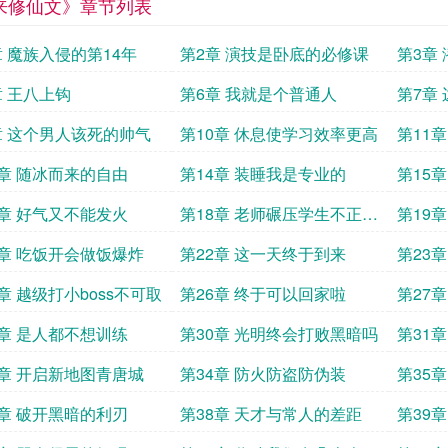
来修仙文》章节列表
章 魔族入侵的第14年
第2章 演技是卧底的必修课
第3章
章 王八上钩
第6章 我就是个普通人
第7章
食欲吗
章 这个男人该死的帅气
第10章 休息使学习效率更高
第11
3章 随冰而来的自由
第14章 装睡我是专业的
第15
绊子
7章 好气又不能发火
第18章 老师碾压学生不正常
第19
吗
了
1章 吃饭开会做饭爆炸
第22章 这一天终于到来
第23
章 越级打小boss不可取
第26章 终于可以回家啦
第27
感
9章 是人都不想训练
第30章 光明终会打败黑暗吗
第31章
3章 开启新地图青唐城
第34章 防火防盗防伪装
第35
当然是
7章 破开黑暗的利刃
第38章 天才与常人的差距
第39