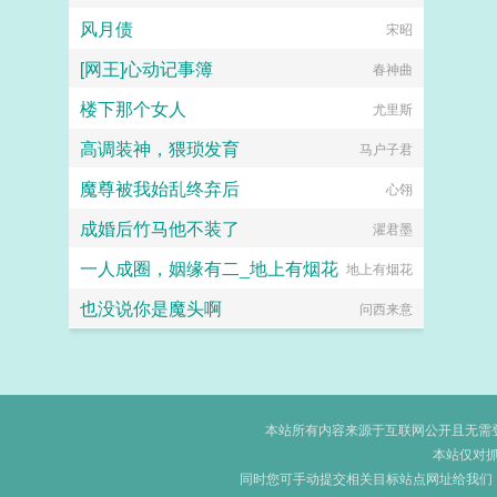
风月债
宋昭
[网王]心动记事簿
春神曲
楼下那个女人
尤里斯
高调装神，猥琐发育
马户子君
魔尊被我始乱终弃后
心翎
成婚后竹马他不装了
濯君墨
一人成圈，姻缘有二_地上有烟花
地上有烟花
也没说你是魔头啊
问西来意
本站所有内容来源于互联网公开且无需登录
本站仅对
同时您可手动提交相关目标站点网址给我们