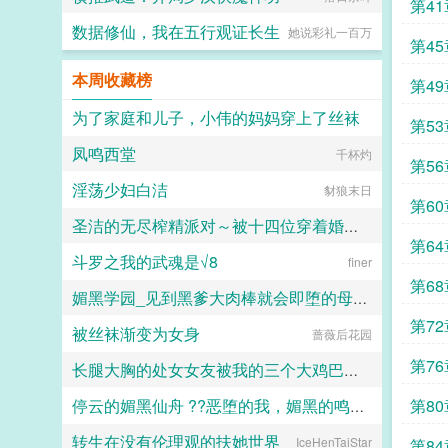
第4
数据修仙，我在五行观证长生
她说彩礼一百万
第4
本周收藏榜
第4
为了家庭和儿子，小伟的妈妈穿上了丝袜
者的
第5
凤鸣西堂
daokee
千杯灼
现
第5
淫荡少妇白洁
豺狼末日
第6
圣洁的无尽榨精派对～被十四位穿着婚纱的舰娘新娘们在教堂内献上身体的集体婚礼～
期
第6
斗罗之我的武魂是√8
火锅气候
finer
第6
媚黑学园_见到黑爹大肉棒就会即堕的母猪教师和婊子学生
啊
第7
被丝袜渐变为女身
蔷薇后花园
佚名
福
第7
长腿大胸的处女女友被我的三个大鸡巴室友轮番调教，狠狠灌精直到怀孕
第8
停云的媚黑仙舟 ??恶堕的我，媚黑的鸣火首席以及仙舟??
158330
转生在没有伦理观的扶她世界
IceHenTaiStar
露露
第8