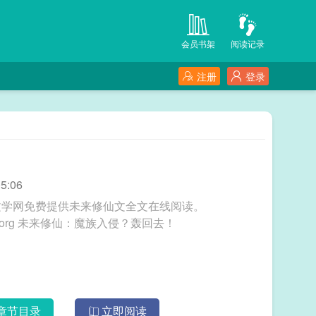
会员书架
阅读记录
注册
登录
5:06
文学网免费提供未来修仙文全文在线阅读。
三秒记住本站：会员文学网 网址：www.vipwx.org 未来修仙：魔族入侵？轰回去！
章节目录
立即阅读