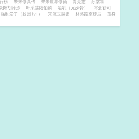
排行榜
未来修真传
未来世界修仙
青芜志
苏棠霍
欧阳胡涂涂
叶采莲陆伯麟
溢乳（兄妹骨）
岑念靳司
强制爱了（校园1v1）
宋沉玉裴肃
林路路京肆辰
孤身