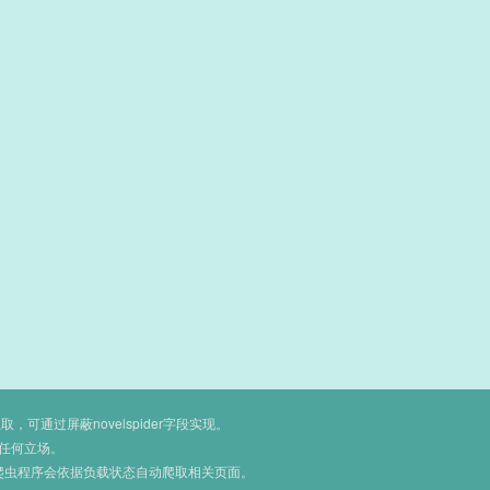
通过屏蔽novelspider字段实现。
任何立场。
爬虫程序会依据负载状态自动爬取相关页面。