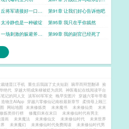
决
章 丘将军请接好一口黑
第91章 让我们好心告诉他吧
章 太冷静也是一种破绽
第95章 我只在乎你嫣然
章 一场刺激的躲避斧游
第99章 我的副官已经死了
女裁缝晋江手机
重生后我踹了丈夫短剧
琬早而辩慧翻译
捡
华绝代
穿越大明成朱棣被贬为庶民
神医毒妃在线阅读平台
墓笔记的同人文
滇军60军军史
晚早安图片
穿越六零年带着
造物主AIApp
穿越六零修仙记南枝最新章节
柔情母上顾三
地图
网站地图
未来修炼类
未来魔书
未来修仙类
末来
修炼类排行榜
修魔归来在末日
未来修仙时代有男主
仙漫画
未来魔法
未来修仙文
未来修仙时代
未来世界
世界
未来魔幻
未来修仙时代免费阅读
未来修仙时代男