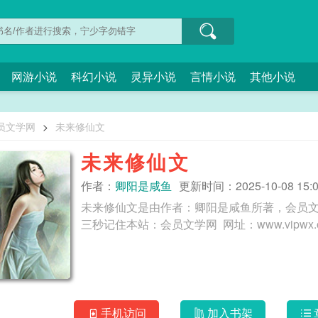
网游小说
科幻小说
灵异小说
言情小说
其他小说
员文学网
>
未来修仙文
未来修仙文
作者：
卿阳是咸鱼
更新时间：2025-10-08 15:0
未来修仙文是由作者：卿阳是咸鱼所著，会员
手机访问
加入书架