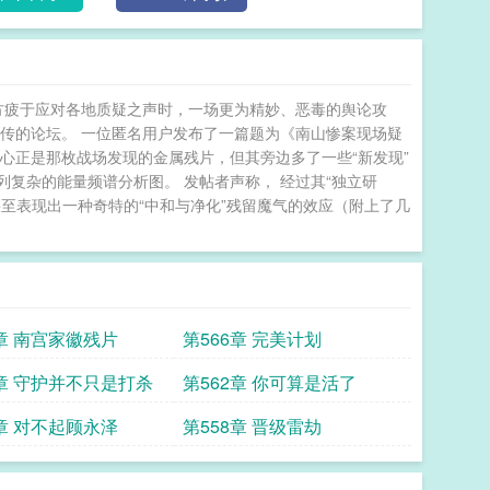
方疲于应对各地质疑之声时，一场更为精妙、恶毒的舆论攻
传的论坛。 一位匿名用户发布了一篇题为《南山惨案现场疑
心正是那枚战场发现的金属残片，但其旁边多了一些“新发现”
列复杂的能量频谱分析图。 发帖者声称， 经过其“独立研
至表现出一种奇特的“中和与净化”残留魔气的效应（附上了几
7章 南宫家徽残片
第566章 完美计划
3章 守护并不只是打杀
第562章 你可算是活了
9章 对不起顾永泽
第558章 晋级雷劫