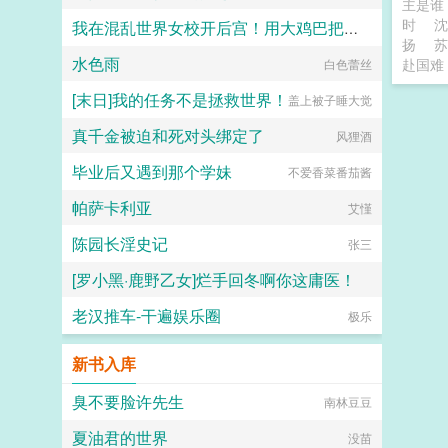
主是
时
沈
我在混乱世界女校开后宫！用大鸡巴把诡异妹妹，绝色校花，血族大小姐……肏成专属精液便器，淫乱母狗
扬
苏
水色雨
赴国难
最爱萝莉杯子
白色蕾丝
[末日]我的任务不是拯救世界！
盖上被子睡大觉
真千金被迫和死对头绑定了
风狸酒
毕业后又遇到那个学妹
不爱香菜番茄酱
帕萨卡利亚
艾慬
陈园长淫史记
张三
[罗小黑·鹿野乙女]烂手回冬啊你这庸医！
老汉推车-干遍娱乐圈
天之方兮望美人
极乐
新书入库
臭不要脸许先生
南林豆豆
夏油君的世界
没苗