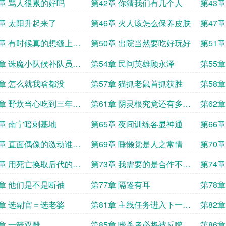
1章 骂人很累的好吗
第42章 你猜我们有几个人
第43
5章 太阳升起来了
第46章 火人该怎么保养皮肤
第47
9章 有时候真的想缝上记
第50章 出院当然要吃好玩好
第51
嘴
3章 诛魔小队候补队员出
第54章 民间英雄顾永泽
第55
6章 怎么就我啥都没
第57章 猫抓老鼠首抓获胜
第58
0章 野炊当心吃到三年有
第61章 阴灵根究竟还有多少
第62
未知的作用
4章 南宁暗刺基地
第65章 夜间训练各显神通
第66
8章 直面偶像的激动谁懂
第69章 睡懒觉是人之常情
第70
教学
2章 用死亡换取后代的幸
第73章 我需要的是合作不是
第74
保护
6章 他们是不是断袖
第77章 隔篷有耳
第78
0章 选副官＝选老婆
第81章 主线任务进入下一阶
第82
段
说谎
4章 一箭双雕
第85章 嗜杀者必将被反噬
第86