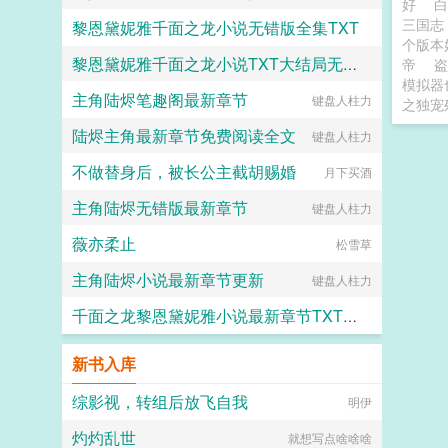
好
三国志
黎恩黛妮雅千面之龙小说无错版全集TXT
个版
黎恩黛妮雅千面之龙小说TXT大结局无弹窗
帝
盗
柿子鲸
模拟器
主角陆烬笔趣阁最新章节
键盘人柱力
柿子鲸
之独宠
陆烬主角最新章节免费阅读全文
键盘人柱力
不做替身后，被长公主截胡赐婚
月下买酒
主角陆烬无错版最新章节
键盘人柱力
薇亦柔止
松雪草
主角陆烬小说最新章节更新
键盘人柱力
千面之龙黎恩黛妮雅小说最新章节TXT下载
柿子鲸
新书入库
综影视，转组后放飞自我
明伊
灼灼乱世
就想写点啥啥啥