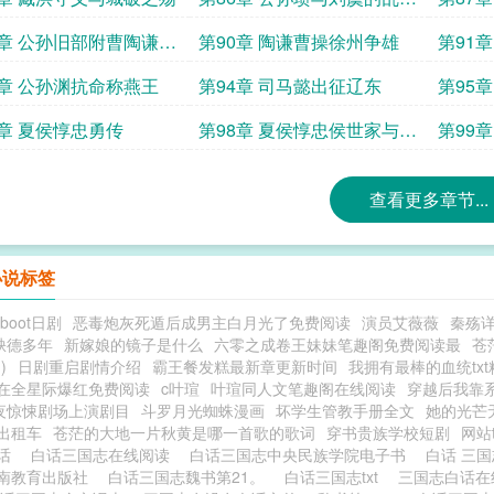
风云
决
9章 公孙旧部附曹陶谦兴
第90章 陶谦曹操徐州争雄
第91
战
3章 公孙渊抗命称燕王
第94章 司马懿出征辽东
第95
7章 夏侯惇忠勇传
第98章 夏侯惇忠侯世家与韩
第99
浩史涣列传
查看更多章节...
小说标签
boot日剧
恶毒炮灰死遁后成男主白月光了免费阅读
演员艾薇薇
秦殇
缺德多年
新嫁娘的镜子是什么
六零之成卷王妹妹笔趣阁免费阅读最
苍
)
日剧重启剧情介绍
霸王餐发糕最新章更新时间
我拥有最棒的血统tx
在全星际爆红免费阅读
c叶瑄
叶瑄同人文笔趣阁在线阅读
穿越后我靠
夜惊悚剧场上演剧目
斗罗月光蜘蛛漫画
坏学生管教手册全文
她的光芒
出租车
苍茫的大地一片秋黄是哪一首歌的歌词
穿书贵族学校短剧
网站
白话
白话三国志在线阅读
白话三国志中央民族学院电子书
白话 三
南教育出版社
白话三国志魏书第21。
白话三国志txt
三国志白话