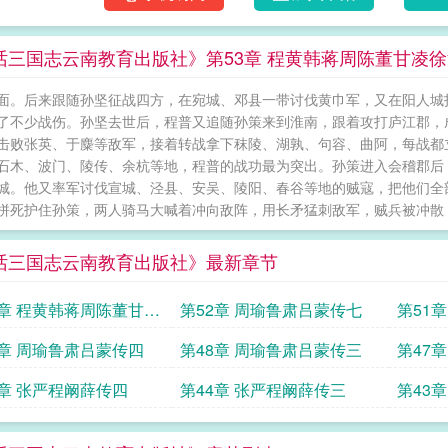
话三国志云南教育出版社》第53章 程黄韩蒋周陈董甘凌
面。后来跟随孙坚征战四方，在宛城、邓县一带讨伐黄巾军，又在阳人城
了不少战伤。孙坚去世后，程普又追随孙策来到淮南，跟着攻打庐江郡，
击败张英、于麋等敌军，接着转战拿下秣陵、湖孰、句容、曲阿，每战都
石木、波门、陵传、余杭等地，程普的战功最为突出。孙策进入会稽郡后
城。他又率军讨伐宣城、泾县、安吴、陵阳、春谷等地的贼寇，把他们全
拼死护住孙策，两人骑马大喊着冲向敌阵，用长矛猛刺敌军，贼兵被冲散，孙
话三国志云南教育出版社》最新章节
3章 程黄韩蒋周陈董甘凌
第52章 周瑜鲁肃吕蒙传七
第51
丁传一
9章 周瑜鲁肃吕蒙传四
第48章 周瑜鲁肃吕蒙传三
第47
5章 张严程阚薛传四
第44章 张严程阚薛传三
第43