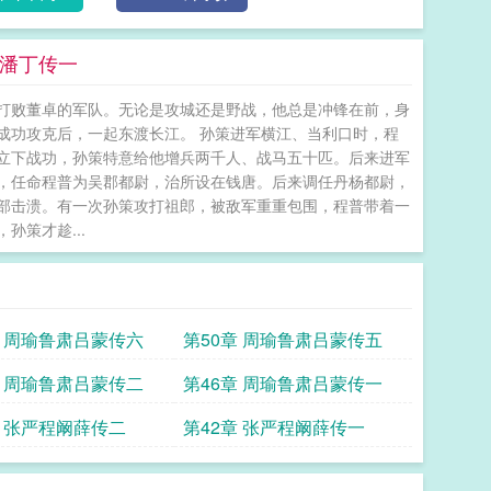
徐潘丁传一
打败董卓的军队。无论是攻城还是野战，他总是冲锋在前，身
成功攻克后，一起东渡长江。 孙策进军横江、当利口时，程
立下战功，孙策特意给他增兵两千人、战马五十匹。后来进军
，任命程普为吴郡都尉，治所设在钱唐。后来调任丹杨都尉，
部击溃。有一次孙策攻打祖郎，被敌军重重包围，程普带着一
策才趁...
章 周瑜鲁肃吕蒙传六
第50章 周瑜鲁肃吕蒙传五
章 周瑜鲁肃吕蒙传二
第46章 周瑜鲁肃吕蒙传一
章 张严程阚薛传二
第42章 张严程阚薛传一