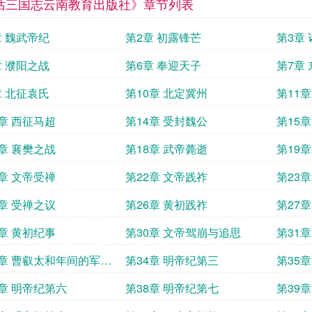
话三国志云南教育出版社》章节列表
章 魏武帝纪
第2章 初露锋芒
第3章
章 濮阳之战
第6章 奉迎天子
第7章
章 北征袁氏
第10章 北定冀州
第11
3章 西征马超
第14章 受封魏公
第15
7章 襄樊之战
第18章 武帝薨逝
第19
1章 文帝受禅
第22章 文帝践祚
第23
5章 受禅之议
第26章 黄初践祚
第27
9章 黄初纪事
第30章 文帝驾崩与追思
第31
3章 曹叡太和年间的军政
第34章 明帝纪第三
第35
7章 明帝纪第六
第38章 明帝纪第七
第39