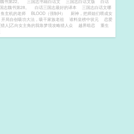
魏书第22。
三国志书籍白话文
三国志白话文版
白话
国志魏书第28。
白话三国志最好的译本
三国志白话文哪
了鱼玄机的老师
BLOOD（强制H）
厨神，把师姐们喂成女
开局自创吸功大法，吸干家族老祖
谁料皇榜中状元
恋爱
[猎人]乙向女主角的我靠梦境攻略猎人众
越界暗恋
重生
盗