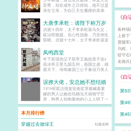
她眼里的痨病鬼，口念星罗棋布，苍
对于举报成功者，我们颁五金币以资
至尊，却在成年之日得知，他不过是
天如圆盖，陆地似棋局，排兵布阵，
嘉奖。于是第二天，秩序局门口多出
亲生父亲，为自己天生魔瞳的亲弟
信手拈来！这TM都不能算不科学
一位自告奋勇的失序者。里亚克尔查
弟，准备的一具神体！只因林澈是婢
《白
了！分明是科学的棺材板被神学钉死
先生，我实名举报我自己，申请批
女所生，出身卑微，就被视作可牺牲
大唐李承乾：请陛下称万岁
了！而她主公，北郡大旱，您要不哭
准！怎么又是你！你非得每天来这里
的弃子！不就是一块骨，我林澈今
一哭？沈棠主公，南州洪涝，您要不
各种场
贞观十四年，太子李承乾落马失足，
自打卡一次吗！！？...
天，削骨还父，自此以后，与你林玄
多笑笑？沈棠看着被她干掉的十大碗
延治而致跛。后心性扭曲，乃至倒生
上留下
奇，再无瓜葛！自此，林澈削骨还
米饭，比脸干净的口袋，以及一群嗷
昏聩。贞观十七年，太子李承乾谋逆
父，觉醒太古混沌体，斗圣子，战诸
普随军
嗷待哺不怀好意整天惹是生非的村
未遂，事情败露，遂被废为庶民，流
神，掌阴阳，定乾坤，横推当世！我
乌程、
民，疑似饭桶转世真灵魂画手的村长
放黔州。贞观十八年，卒于黔州。黑
凤鸣西堂
有一座神魔塔，可镇天地日月星！...
沈棠，不得不放弃心爱的画笔，被迫
驻守石
暗中，李承乾缓缓的睁开了眼睛。一
年下双强伪父子双帝王疯批质子攻x
走上应聘诸侯之路。PS已完结种田
个来自未来千余年后夺舍失败的灵
名骑兵
高冷帝王受九国五州，燕国立鼎，雄
争霸文女帝直播攻略，休闲慢穿大佬
魂，不仅将他带回到贞观十四年落马
霸天下。传闻秦国三公子秦诏乃美人
文大佬退休之后。...
失足之后，还带给了他未来一千多年
之子，最不得宠。秦国式微，为表忠
《白
后的记忆和知识。这一次，他不仅要
心，便将他送去燕国作质子。几渡春
误撩大佬，安总她不想结婚
将腿伤治好，还要将所有原本该属于
秋，万里霜寒。秦诏乖顺，颇得燕王
自己的一切全都夺回来。承乾，你在
1V1HE双洁强宠安南笙哭着喊着要
第5
宠溺，于及冠年放他归去。哪知三个
做什么？请陛下称万岁！来人，送太
嫁的男人让她在结婚当天就独守空
月后，他竟扫平障碍，弑父即位。自
上皇入武德殿！武德，高祖皇帝李渊
房，狗男人却抱着他的心上人哄了一
徐潘
此后狼子野心，昭然若揭三载风云变
第4
唯一年号。...
天一夜。虽然是自己求来的结果，但
幻，他荡平七国，强灭五州，将河山
安南笙不打算把日子跪着过下去。该
归化为一，却将精兵对准燕国。强破
本月排行榜
第4
离就离。她自己本身就是豪门，一心
宫门之日，未杀一名俘虏，未夺半只
一意的良人不好找，美男还不是一抓
鸡犬。燕王端坐，临视睥睨，不怒而
穿越过去做绿王
枯藤老树
一大把？恢复单身的安南笙立志要喝
自威。二人对上视线，促狭中带着几
遍美酒撩遍美男，结果美男只是摸到