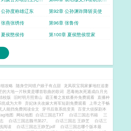
局终亡
章 公孙度称雄辽东
第92章 公孙渊诈降斩吴使
章 张燕张绣传
第96章 张鲁传
章 夏侯愍侯传
第100章 夏侯愍侯世家
详细攻略
随身空间猎户娘子有点甜
龙凤双宝我家爹地狂追妻
茫的大地一片秋黄是哪首歌曲的歌词
恶毒炮灰死遁成白月光
t精校版
旧时明月照青山
霸王餐之发糕番外免费观看
直播种
系统成为大帝
弃妃休夫改嫁大将军短剧免费观看
上帝之手畅
无人能挡免费阅读全文
穿书后靠系统变美
百变大侦探剧本
tag地图
网站地图
白话三国志TXT
白话三国志书籍
三
国志
白话三国志魏书第27。
白话三国志 王静芝
白话三
在线阅读
白话三国志王静芝pdf
白话三国志哪个版本最