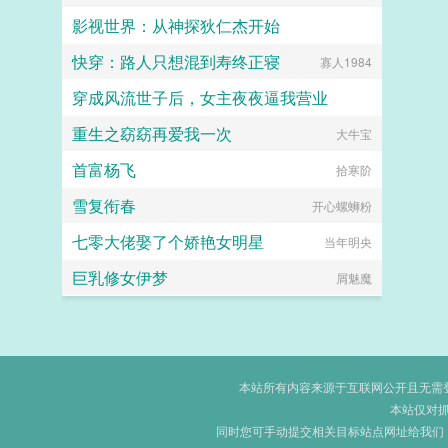
影视世界：从神探狄仁杰开始
快穿：路人只想混到寿终正寝
爱吃香菜的丑丑鱼
寡人1984
穿成风流世子后，女主夜夜逼我营业
重生之窈窈再爱我一次
键盘练习生
大牛宝
首富杨飞
拾寒阶
雪复衔春
开心螺蛳粉
七零大佬娶了个娇艳女明星
当年明央
巨乳修女伊梦
屑魅魔
本站所有内容来源于互联网公开且无需登录
本站仅对
同时您可手动提交相关目标站点网址给我们