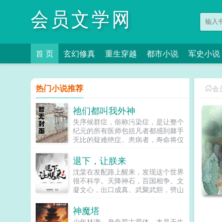
会员文学网
首 页
玄幻修真
重生穿越
都市小说
军史小说
热门小说推荐
会
祂们都叫我外神
失序候群症，俗称污染症，是让整个
纪元的所有医师包括凡者都感到棘手
无比的疑难绝症。患病者，寿命将仅
余下一年，在红月诡雾笼罩之下，他
们无一例外地蜕变为扭曲怪物，沦为
退下，让朕来
污祟的帮凶，天灾的眷属以及盘踞于
沈棠在发配路上醒来，发现这个世界
此世之外的邪神任采任撷的信仰源
很不科学。天降神石，百国相争。文
泉。病原因未知。病时间未知。传染
凝文心，出口成真。武聚武胆，劈山
度极高。治疗方法无。病患危险程度
断海。她以为的小白脸，一句横枪跃
sss。如见到该症群患者，请立即向
马，下一秒甲胄附身，长枪在手，一
神魔塔
秩序部门汇报其行踪，我们将第一时
人成军，千军万马能杀个七进七出！
间赶到现场将其击毙保证群众安全，
少年林澈，身负荒古霸体，本是天生