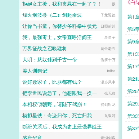
《白
分挑衅，金阶玉殿便生了寒。那凤目
拒絕女主後，我和喪屍在一起了？！
嗷
小手，转头她自己就被人吃干抹净。
微眯，仍循着旧日称呼，质问声凛
安南笙被大佬逼得无处可逃五星好评
冽，吾儿，如今可要杀了寡人？秦诏
烽火烟波楼（二）剑起余波
子龙翼德
给你，不负责行不行？...
第1
俯身，骤然折膝跪了下去往日隐忍换
作桀骜，锋锐眉眼经年淬炼，越发显
让你当书童，你替少爷科举中状元
日照前川
第5
得狠厉，但唇角柔情却化作了一抹
笑，未免舍不得。哦？宫城十里，凤
我，最强毒士，女帝直呼活阎王
星星子
冠霞帔，金银珠玉贯满箱，另有玺印
第9
一枚，权作信礼。儿臣秦诏笑的璀
万界征战之召唤猛将
黄金老五
璨，忽又改了口，朕，是来迎娶您回
第1
家的。前期日常卖惨求宠博取父王怜
大明：从奴仆到千古一帝
借箭十万
爱的质子攻x每天外冷内热宠溺带娃
第1
的后爹受后期装乖假寐豺狼帝王攻x
美人训狗记
folha
高冷美强囚凤帝王受食用注意■时代
第2
架春秋平行时期，称呼及势力地图有
说好败家子，比朕都有钱？
漫步风中
私设。双方无任何亲缘关系，质子到
第2
他国后，称国君为父王。■端水互宠
把李世民说急了，他想跟我一换一
张无敌
相爱相杀年龄差7岁年下强强身心
1v1欢迎收藏作者鞠躬jpg其他预收
第2
本相权倾朝野，请陛下驾崩！
提剑斩龙
（作者广告位3啵啵）■古耽戎马踏
秋棠心狠手辣权臣攻x老谋深算谋士
模拟星铁：奇迹归你，死亡归我
第3
九银河
受权臣技能之伺候娇生惯养的公子哥
儿。■古耽照我满怀冰雪忠犬糙汉暗
断绝关系后，我成为史上最强异姓王
大事
第3
卫攻x狠戾变态王爷受被王爷一个巴
掌扇爽了。■古耽误我秦楼约高冷闷
盛唐华章
孤独的小明
青铜剑客