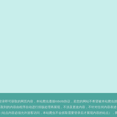
即可获取的网页内容，本站爬虫遵循robots协议，若您的网站不希望被本站爬虫抓取，可
抓取到的内容由程序自动进行排版处理再展现，不涉及更改内容，不针对任何内容表述
（站点内容必须允许游客访问，本站爬虫不会抓取需要登录后才展现内容的站点），