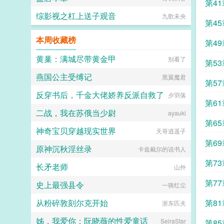
第4
骚大将军x骄扬富贵小少爷被老婆倒
追又放弃，将军等会，小祖宗哎！■
综影视之杠上送子观音
九歌未央
东幻众神审判日疯批大佬x高冷之花
第4
为神清路的蓝星5s指挥长军官权昼，
本周收藏榜
遇到一个顶级疯批罪犯。想杀我？试
第4
试接吻吗？■现耽第13个治疗师狂躁
失眠的霸总，被手段高超的pua心理
黄巢：满城尽带黄金甲
别看了
第5
治疗师狠狠拿捏。老婆把我的精神病
治成了恋爱脑...
燕国公主受缚记
黑翼魔君
第5
反穿书后，千金大佬娇养反派自救了
夕羽落
第6
二战，我在苏俄当少尉
ayauki
第6
神奇宝贝穿越现实世界
天哥逍遥子
第6
原神沉秋淫丝录
卡兹戴尔的说书人
路
第7
长矛老师
山外
第7
史上最强县令
一骑红尘
从粉碎敦刻尔克开始
第8
浙东匹夫
姊，我爱你：阮晓薇的性爱童话
仇
SeiraStar
第8