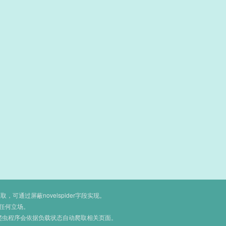
通过屏蔽novelspider字段实现。
任何立场。
爬虫程序会依据负载状态自动爬取相关页面。