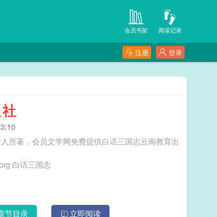
会员书架
阅读记录
注册
登录
版社
3:10
梦人所著，会员文学网免费提供白话三国志云南教育出
三秒记住本站：会员文学网 网址：www.vipwx.org 白话三国志
章节目录
立即阅读