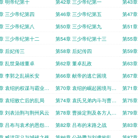
1章 明帝纪第十
第42章 三少帝纪第一
第43
5章 三少帝纪第四
第46章 三少帝纪第五
第47
9章 三少帝纪第八
第50章 三少帝纪第九
第51
3章 三少帝纪第十二
第54章 三少帝纪第十三
第55
7章 后妃传三
第58章 后妃传四
第59
1章 乱世枭雄董卓
第62章 董卓乱政
第63
5章 李郭之乱祸长安
第66章 献帝的逃亡困境
第67
9章 袁绍的权谋与霸业之
第70章 袁绍的崛起困境与错
第71
失良机
3章 袁绍败亡后的乱局
第74章 袁氏兄弟内斗与曹操
第75
的机遇
7章 刘表治荆与荆州风云
第78章 曹操定荆及各方人物
第79
结局
邈的义
1章 吕布与袁术的恩怨情
第82章 吕布的末路之战
第83
5章 臧洪守义与城破之殇
第86章 公孙瓒与刘虞的乱世
第87