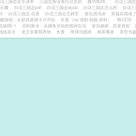
白话三国志全文译本
三国志有没有白话文的
魏书第28。
白话三国志
 豆瓣
白话三国志pdf
白话三国志epub
白话三国志怎么样
白话三
本好
白话三国志 百度
白话三国志王静芝
道化混沌诀
穿越后我成
贼游戏：从获得基德卡片开始
长夜（np 强制 校园 骨科）
BLOOD
也能BE？
回到家乡：从捕鱼开始的悠闲生活
皇后娘娘，臣妾冒犯
残疾前夫
龙王非要我养他
长夜
带球没跑掉
相亲事故
异世为