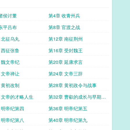
 诸侯讨董
第4章 收青州兵
 东平吕布
第8章 官渡之战
章 北征乌丸
第12章 南征荆州
章 西征张鲁
第16章 受封魏王
章 魏文帝纪
第20章 延康求言
章 文帝禅让
第24章 文帝三辞
章 黄初改制
第28章 黄初政令与战事
章 文帝的才略人生
第32章 曹叡的成长与早期统
治
章 明帝纪第四
第36章 明帝纪第五
章 明帝纪第八
第40章 明帝纪第九