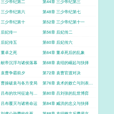
章 三少帝纪第二
第44章 三少帝纪第三
章 三少帝纪第六
第48章 三少帝纪第七
章 三少帝纪第十
第52章 三少帝纪第十一
章 后妃传一
第56章 后妃传二
章 后妃传五
第60章 后妃传六
章 董卓之死
第64章 董卓死后的乱象
章 献帝沉浮与诸侯落幕
第68章 袁绍的崛起与抉择
章 袁曹争霸前夕
第72章 袁曹官渡对决
章 曹操破袁与各方变局
第76章 袁术的败亡与刘表的
荆州
章 吕布的坎坷征途与张
第80章 吕刘张的乱世博弈
举
章 吕布覆灭与诸将命运
第84章 臧洪的忠义与抉择
章 刘虞公孙瓒的生死对
第88章 袁绍檄文斥瓒易京困