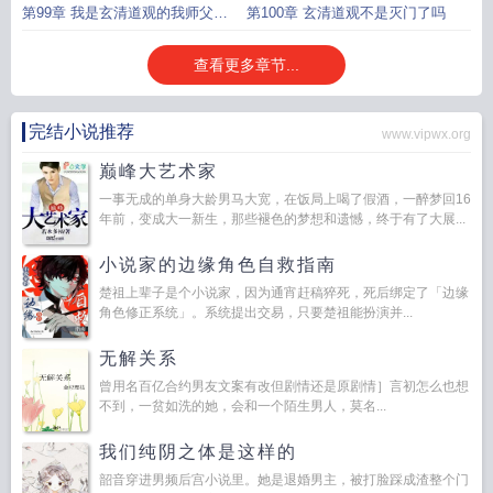
第99章 我是玄清道观的我师父也
第100章 玄清道观不是灭门了吗
是
查看更多章节...
完结小说推荐
www.vipwx.org
巅峰大艺术家
一事无成的单身大龄男马大宽，在饭局上喝了假酒，一醉梦回16
年前，变成大一新生，那些褪色的梦想和遗憾，终于有了大展...
小说家的边缘角色自救指南
楚祖上辈子是个小说家，因为通宵赶稿猝死，死后绑定了「边缘
角色修正系统」。系统提出交易，只要楚祖能扮演并...
无解关系
曾用名百亿合约男友文案有改但剧情还是原剧情］言初怎么也想
不到，一贫如洗的她，会和一个陌生男人，莫名...
我们纯阴之体是这样的
韶音穿进男频后宫小说里。她是退婚男主，被打脸踩成渣整个门