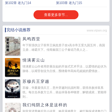
第102章 老九门14
第103章 老九门15
查看更多章节...
完结小说推荐
www.vipwx.org
凤鸣西堂
年下双强伪父子双帝王疯批质子攻x高冷帝王受九国五州，燕国
立鼎，雄霸天下。传闻秦国三公子秦诏乃美人之...
情满雾云山
情满雾云山作者用舒展自如的开放式艺术手法，以爱情的起伏为
脉络，以艰苦创业为主线，围绕着华高灿毛妮妮的爱情故...
苏穆兵王穿越
苏穆，华夏最强兵王，意外穿越到抗战时期，获得杀敌掉装系
统。每次击杀敌方士兵，就会掉落各种物资，解锁成就，更能得
到...
我们纯阴之体是这样的
韶音穿进男频后宫小说里。她是退婚男主，被打脸踩成渣整个门