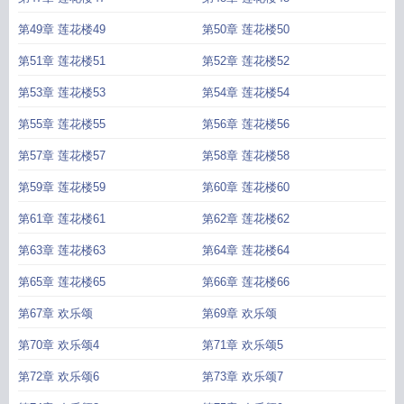
第49章 莲花楼49
第50章 莲花楼50
第51章 莲花楼51
第52章 莲花楼52
第53章 莲花楼53
第54章 莲花楼54
第55章 莲花楼55
第56章 莲花楼56
第57章 莲花楼57
第58章 莲花楼58
第59章 莲花楼59
第60章 莲花楼60
第61章 莲花楼61
第62章 莲花楼62
第63章 莲花楼63
第64章 莲花楼64
第65章 莲花楼65
第66章 莲花楼66
第67章 欢乐颂
第69章 欢乐颂
第70章 欢乐颂4
第71章 欢乐颂5
第72章 欢乐颂6
第73章 欢乐颂7