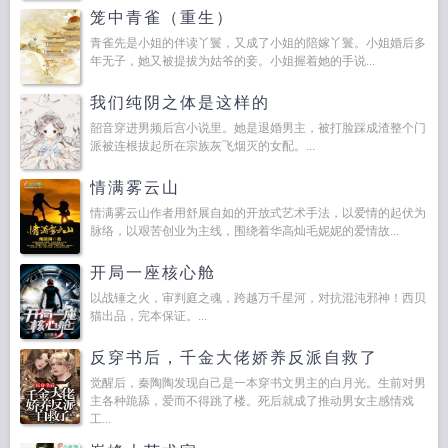
笼中青雀（重生）
青雀先是小姐的伴读丫鬟，又成了小姐的陪嫁丫鬟。小姐婚后多
年无子，她又被提拔为姑爷的妾。小姐握着她的手说...
我们纯阴之体是这样的
韶音穿进男频后宫小说里。她是退婚男主，被打脸踩成渣整个门
派被连根拔起所在宗族灰飞烟灭的女配。...
情满雾云山
情满雾云山作者用舒展自如的开放式艺术手法，以爱情的起伏为
脉络，以艰苦创业为主线，围绕着华高灿毛妮妮的爱情故...
开局一座核心舱
以战锤之火，审判庭之魂，跨越万千星河，对抗混沌邪神！西贝
猫出品，完本保证。...
反穿书后，千金大佬娇养反派自救了
觉醒后，秦陶陶发现自己是一本穿书文男主的白月光。生前对男
主各种跪舔，爱而不得跳了楼。死后就成了推动男女主感情戏
工...