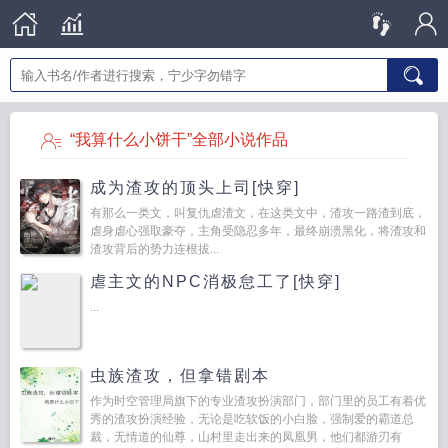
“我算什么小饼干”全部小说作品
成为渣攻的顶头上司[快穿]
有那么一类文，叫复仇虐渣文，在这类文中，渣攻一路渣到底，
虐身虐心强取豪夺，主角受隐忍多年，最终崩溃黑化，将渣攻和
渣攻背后的势力连根拔...
虐主文的NPC消极怠工了[快穿]
...
虫族渣攻，但拿错剧本
作为时空管理局旗下的专业渣攻扮演部门，部门里的员工有着优
秀的渣攻扮演经验，无论是吃软饭的小白脸，强制爱的霸道总
裁，无情道的仙尊，山村里走出来的凤凰男，他们都游刃有