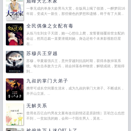
巅峰大艺术家
一事无成的单身大龄男马大宽，在饭局上喝了假酒，一醉梦回16
年前，变成大一新生，那些褪色的梦想和遗憾，终于有了大展...
全民偶像之女配有毒
从练习生到女子天团，她一心想往上爬，发誓要颠覆前世女配的
命运，然而总裁一直要潜规则她，身边还有个未来影视歌巨星
在...
苏穆兵王穿越
苏穆，华夏最强兵王，意外穿越到抗战时期，获得杀敌掉装系
统。每次击杀敌方士兵，就会掉落各种物资，解锁成就，更能得
到...
九叔的掌门大弟子
携带可成长空间重生清末，成为九叔的掌门大弟子。不断成长，
并开山立派。...
无解关系
曾用名百亿合约男友文案有改但剧情还是原剧情］言初怎么也想
不到，一贫如洗的她，会和一个陌生男人，莫名...
被偏执万人迷O盯上了