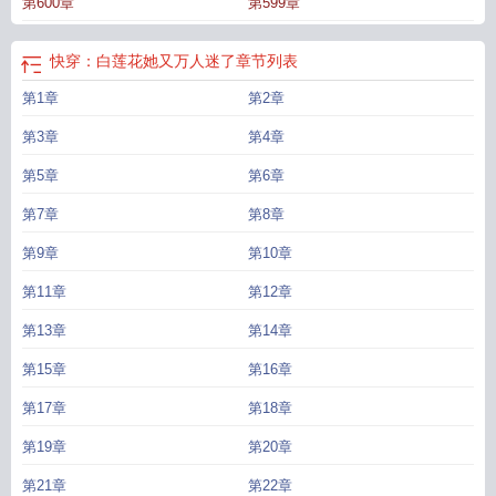
第600章
第599章
快穿：白莲花她又万人迷了
章节列表
第1章
第2章
第3章
第4章
第5章
第6章
第7章
第8章
第9章
第10章
第11章
第12章
第13章
第14章
第15章
第16章
第17章
第18章
第19章
第20章
第21章
第22章