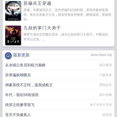
苏穆兵王穿越
苏穆，华夏最强兵王，意外穿越到抗战时期，获得杀敌掉装系
统。每次击杀敌方士兵，就会掉落各种物资，解锁成就，更能得
到...
九叔的掌门大弟子
携带可成长空间重生清末，成为九叔的掌门大弟子。不断成长，
并开山立派。...
最新更新
www.vipwx.org
从乡镇公务员到权力巅峰
南方椰湾
弃养偏执蝴蝶后
小象拿拿
神豪系统不正经，逼我成枪王
墨悦众生
年代：我在58有块田
风中折腰
快穿之统爹带我飞
兔子今年十万岁
苍天不负修真人
宸佳依