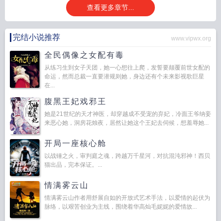
查看更多章节...
完结小说推荐
www.vipwx.org
全民偶像之女配有毒
从练习生到女子天团，她一心想往上爬，发誓要颠覆前世女配的
命运，然而总裁一直要潜规则她，身边还有个未来影视歌巨星
在...
腹黑王妃戏邪王
她是21世纪的天才神医，却穿越成不受宠的弃妃，冷面王爷纳妾
来恶心她，洞房花烛夜，居然让她这个王妃去伺候，想羞辱她...
开局一座核心舱
以战锤之火，审判庭之魂，跨越万千星河，对抗混沌邪神！西贝
猫出品，完本保证。...
情满雾云山
情满雾云山作者用舒展自如的开放式艺术手法，以爱情的起伏为
脉络，以艰苦创业为主线，围绕着华高灿毛妮妮的爱情故...