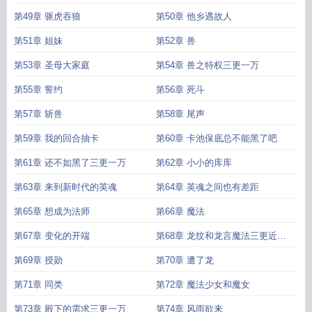
第49章 驱虎吞狼
第50章 他乡遇故人
第51章 姐妹
第52章 兽
第53章 圣母大家庭
第54章 兽之特权三更一万
第55章 誓约
第56章 死斗
第57章 斩兽
第58章 尾声
第59章 我的回合抽卡
第60章 卡池保底总不能黑了吧
第61章 还不如黑了三更一万
第62章 小小的库库
第63章 来到新时代的英魂
第64章 英魂之间也有差距
第65章 想成为法师
第66章 魔法
第67章 变化的开端
第68章 龙纹和龙言魔法三更近万
求月票
第69章 授勋
第70章 遭了龙
第71章 同类
第72章 魔法少女和魔女
第73章 殿下的需求三更一万
第74章 风雨欲来