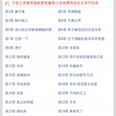
千面之龙黎恩黛妮雅笔趣阁小说免费阅读全文
章节列表
第1章 像不像
第2章 英魂图鉴
第3章 誓约骑士
第4章 不要出声
第5章 读心蛇女和换脸蜥蜴的爬虫
第6章 终于被想起的主线任务
类婚约
第7章 过渡一下
第8章 过于残酷的真实异世界盟主
加更
第9章 愚行
第10章 专案组
第11章 嗨穿越者
第12章 我不歧视穿越者我只是讨
厌李恩肃
第13章 传承
第14章 诈骗老手
第15章 真随机吗
第16章 苏尔的教导方式
第17章 等待真相
第18章 圣剑 斩邪盟主加更
第19章 各家
第20章 不同的正义
第21章 真正的考题
第22章 开杀
第23章 继续杀
第24章 勇者死了