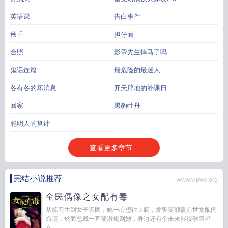
英语课
告白事件
秋千
担仔面
合照
影帝先生掉马了吗
鬼话连篇
最危险的最迷人
各有各的坏消息
开天辟地的补课日
回家
黑豹牡丹
聪明人的算计
查看更多章节...
完结小说推荐
www.vipwx.org
全民偶像之女配有毒
从练习生到女子天团，她一心想往上爬，发誓要颠覆前世女配的
命运，然而总裁一直要潜规则她，身边还有个未来影视歌巨星