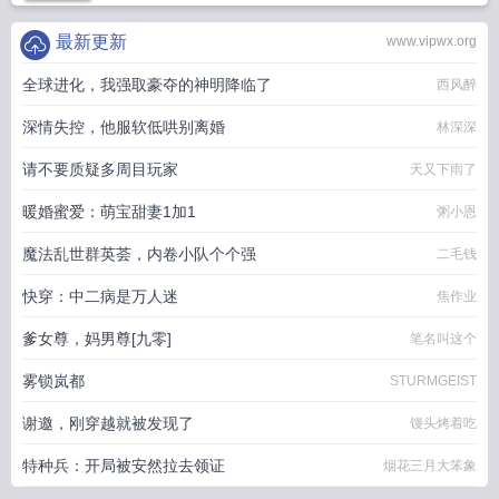
最新更新
www.vipwx.org
全球进化，我强取豪夺的神明降临了
西风醉
深情失控，他服软低哄别离婚
林深深
请不要质疑多周目玩家
天又下雨了
暖婚蜜爱：萌宝甜妻1加1
粥小恩
魔法乱世群英荟，内卷小队个个强
二毛钱
快穿：中二病是万人迷
焦作业
爹女尊，妈男尊[九零]
笔名叫这个
雾锁岚都
STURMGEIST
谢邀，刚穿越就被发现了
馒头烤着吃
特种兵：开局被安然拉去领证
烟花三月大笨象