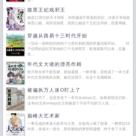
在...
腹黑王妃戏邪王
她是21世纪的天才神医，却穿越成不受宠的弃妃，冷面王爷纳妾
来恶心她，洞房花烛夜，居然让她这个王妃去伺候，想羞辱她...
穿越从路易十三时代开始
一切从一场有组织的到十七世纪初欧洲的穿越试炼开始。 对
于优秀的赵红军和他的三个兄弟而言，航海探险可以有，征服
世...
年代文大佬的漂亮作精
程方秋生得千娇百媚，肤如凝脂，一睁开眼，居然成了一本七零
年代文里的炮灰女配。她无语望天，在这个充满限制...
被偏执万人迷O盯上了
易璟穿书了，还是穿进了一本百合abopo文。如果易璟没记错，
这本po文的omega女主郁淼是个不折不扣的万人迷。...
巅峰大艺术家
一事无成的单身大龄男马大宽，在饭局上喝了假酒，一醉梦回16
年前，变成大一新生，那些褪色的梦想和遗憾，终于有了大展...