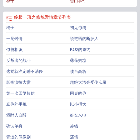
秋千
告白事件
极一班修舞
终极一班之修仙者
终极一班修出场
终极一班纯爱
终极一班之修仙
者系统
终极一班之系列
终极一班之
终极一班之修仙系统
终极一班言情
终极一
班修的老婆叫什么
终极一班 之
终极一班修香
终极一班修的老婆
终极一班
终极一班之修炼爱情
章节列表
一
终极一班之gl
终极一班修香文
终极一班之自动修炼系统
终极一班的修是
楔子
初见惊鸿
谁
终极一班之爱上修
终极一班修第一次出场视频
终极一班修寒
终极一班之完
结
一见钟情
说谜语的断肠人
似曾相识
KO2的邀约
反叛者的战斗
薄荷奶糖
这觉就注定睡不消停
债台高筑
影帝演技大赏
超绝大漂亮受伤实录
第一次回复短信
同桌的你
牵你的手腕
以小搏大
酒醉人自醉
好友来电
确认单身
凑钱
青涩的偶像剧
还债