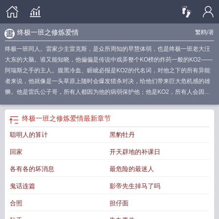
终极一班之修炼爱情
繁鸥
/著
终极一班同人。雷家少主雷克斯，是众所周知的早慧体弱，也是终极一班老大汪
大东的大脑。谁又能知晓，他偏偏是传说中戏弄整个KO榜的炸药一般的KO2——
阿瑞斯之手的主人。腹黑冷血、睚眦必报是KO2的代名词，对他之下的所有异能
者来说，他就像是一头草原上随时会爆发猎杀对决，给他们带来巨大危机感的雄
狮。他是雷氏公子哥，所有人都因为他的病弱保护他；他是KO2，所有人会因为
畏惧远离他。雷克斯终于满意与现在的状态，饰演着不同的角色，若即若离地操
控着棋盘上的每一颗棋子，享受着棋手的乐趣。可轮回旋转的秒针，悄声带走了
终极一班之修炼爱情
最新章节
他的潮湿，兀然为他送来了3000公里外的纷扬大雪。松林的小豹子披霜带雪匆匆
聪明人的算计
黑豹牡丹
赶来，如一支青竹扎根台湾。在正好的时间，他们相遇。在他人生中第十八次雨
季，她送来了他一直失之交臂的东西。她也成为他精密棋局里的唯一失控的变
回家
开天辟地的补课日
量。今生180场雨雪，换莲台结缘。所以他们的缘，可能不止相逢。高傲睥睨回
避型和外冷内热拧巴型的终极对决，共同修炼爱情这门功课。
终极一班中修第一
各有各的坏消息
最危险的最迷人
次出现是哪一集
终极一班之排行榜
终极一班1修出场
终极一班all修
终极一班之
鬼话连篇
影帝先生掉马了吗
修罗
终极一班修同人文
终极一班之原创女晋江
终极一班之原创
终极一班之修
bl
终极一班 修
终极一班之完结全本
终极一班
终极一班修
终极一班的修
终极
合照
担仔面
一班之修肉
终极一班1修
终极一班之修真者
终极一班之bg
终极一班修东吧
终