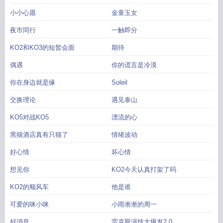
小小心愿
金童玉女
夜市同行
一触即分
KO2和KO3的短暂会面
期待
偶遇
你的谎言是冷漠
你在身边就是缘
Soleil
交换理论
遇见泰山
KO5对战KO5
漂流的心
黑猫酒店真有只猫了
情绪波动
好心情
坏心情
想见你
KO2今天认真打架了吗
KO2的顺风车
他是谁
可爱的咪小咪
小雨淅淅的周一
好消息
雷克斯演技大爆发2 0