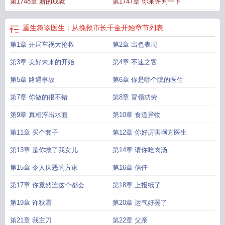
第1748章 新的成就
第1747章 你来评判一下
夫
重生之急诊医生 txt
重生急诊医生：从挽救市长千金开始
章节列表
第1章 开局车祸大抢救
第2章 出色表现
第3章 美好未来的开始
第4章 不速之客
第5章 路遇事故
第6章 你是哪个院的医生
第7章 你做的很不错
第8章 冒领功劳
第9章 真相浮出水面
第10章 食道异物
第11章 买个套子
第12章 你好厉害啊方医生
第13章 是你救了我女儿
第14章 请你吃肉汤
第15章 令人厌恶的方家
第16章 信任
第17章 你竟然连这个都会
第18章 上报纸了
第19章 许秋霜
第20章 运气好罢了
第21章 我主刀
第22章 父亲