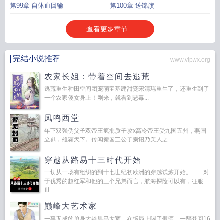
第99章 自体血回输
第100章 送锦旗
查看更多章节...
完结小说推荐
www.vipwx.org
农家长姐：带着空间去逃荒
逃荒重生种田空间团宠萌宝基建甜宠宋清瑶重生了，还重生到了
一个农家傻女身上！刚来，就看到恶毒...
凤鸣西堂
年下双强伪父子双帝王疯批质子攻x高冷帝王受九国五州，燕国
立鼎，雄霸天下。传闻秦国三公子秦诏乃美人之...
穿越从路易十三时代开始
一切从一场有组织的到十七世纪初欧洲的穿越试炼开始。 对
于优秀的赵红军和他的三个兄弟而言，航海探险可以有，征服
世...
巅峰大艺术家
一事无成的单身大龄男马大宽，在饭局上喝了假酒，一醉梦回16