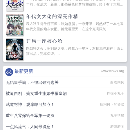
年前，变成大一新生，那些褪色的梦想和遗憾，终于有了大展...
年代文大佬的漂亮作精
程方秋生得千娇百媚，肤如凝脂，一睁开眼，居然成了一本七零
年代文里的炮灰女配。她无语望天，在这个充满限制...
开局一座核心舱
以战锤之火，审判庭之魂，跨越万千星河，对抗混沌邪神！西贝
猫出品，完本保证。...
最新更新
www.vipwx.org
无始皇手谕，不得出银河边关
白衣乘风
被逼自刎，嫡女重生撕婚书覆皇朝
柠檬小丸子
武道封神，观摩即可加点！
梧桐树下的莽汉
重生八零嫁给全军第一硬汉
九羊猪猪
一点风流气，人间最得意！
若隐若闲