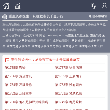
重生急诊医生：从挽救市长千金开始
纸扇不用扇
/著
重生急诊医生：从挽救市长千金开始是由作者：纸扇不用扇所著，会员文学网免
费提供重生急诊医生：从挽救市长千金开始全文在线阅读。
三秒记住本站：会员文学网 网址：www.vipwx.org
重生之急救医生
重生急诊医
生阅读
重生之从急诊科医生开始
重生成急诊科医生
从急诊医生
急诊科医生重
生
重生之急诊科医生
重生急诊科医生之系统
重生急诊室
重生急诊医生3Q中文
网
重生之急诊科医生神来一刀
穿越或重生到急诊医生
重生从急诊科开始的神医
之路
重生之急诊科医生txt
重生急诊医生女主名字叫啥
重生急珍科医生
重生急
重生急诊医生：从挽救市长千金开始
最新章节
救科医生
重生急诊科医生之
重生急诊科医生
重生急诊医生从救市千金开始正
第1758章 误诊
第1757章 这是病吗
版
重生急诊科之我是海洋
重生急诊医生从救市千金开始全文免费阅读
重生急诊
科医生的
重生急诊科医生之我是何建一
重生急诊医生从救市千金开始最新章
重
第1756章 意义非凡
第1755章 上新闻了
生急诊医生
重生到急诊科医生的
重生之超级急诊医生
重生急诊医生全文免费阅
读
重生从急诊科医生开始
重生急诊医生从救市千金开始笔趣阁全文
重生急诊科
第1754章 石破天惊
第1753章 没有素养
医生之圣手
主角重生急诊科医生
重生急诊医生从救市千金最新
重生之急诊科医
第1752章 远隔重洋
第1751章 紧急抢救
生章节
重生之急诊室
重生急诊科医生之何建一
重生急诊医生从救市千金开始诚
信莱谱
重生急症医生从挽救
穿越重生急诊科医生
重生急诊医生米子轩
重生急
第1750章 他不是神经外科的吗
第1749章 都是垃圾
诊科之全能系统z
重生急诊医生笔趣阁
重生到急诊科的
重生之我是急诊室大