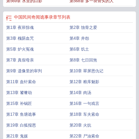
第569章 水里的白影
第568章 多一块骨头的人
中国民间奇闻诡事录
章节列表
第1章 夜班惊魂
第2章 蚀骨之爱
第3章 槐荫血咒
第4章 井怨
第5章 炉火冤魂
第6章 饥土
第7章 真假母亲
第8章 七日回煞
第9章 遗像里的审判
第10章 翠屏恩仇记
第11章 血针索命
第12章 粮库魅影
第13章 饕餮劫
第14章 肉汤
第15章 补锅匠
第16章 一句戏言
第17章 鱼塘诡事
第18章 车夫索命
第19章 白狐报恩
第20章 火炕
第21章 鬼媒
第22章 尸油索命