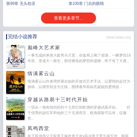
第99章 无头怨灵
第100章 门后的眼睛
查看更多章节...
完结小说推荐
www.vipwx.org
巅峰大艺术家
一事无成的单身大龄男马大宽，在饭局上喝了假酒，一醉梦回16
年前，变成大一新生，那些褪色的梦想和遗憾，终于有了大展...
情满雾云山
情满雾云山作者用舒展自如的开放式艺术手法，以爱情的起伏为
脉络，以艰苦创业为主线，围绕着华高灿毛妮妮的爱情故...
穿越从路易十三时代开始
一切从一场有组织的到十七世纪初欧洲的穿越试炼开始。 对
于优秀的赵红军和他的三个兄弟而言，航海探险可以有，征服
世...
凤鸣西堂
年下双强伪父子双帝王疯批质子攻x高冷帝王受九国五州，燕国