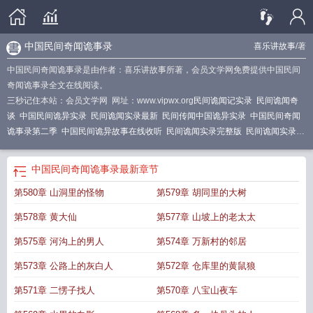
中国民间奇闻诡事录
喜乐讲故事
/著
中国民间奇闻诡事录是由作者：喜乐讲故事所著，会员文学网免费提供中国民间
奇闻诡事录全文在线阅读。
三秒记住本站：会员文学网 网址：www.vipwx.org
民间诡闻记实录
民间诡闻奇
谈
中国民间诡异实录
民间诡闻实录最新
民间传闻中国诡异实录
中国民间奇闻
诡事录第二季
中国民间诡异故事在线收听
民间诡闻实录完整版
民间诡闻实录奇
书网
民间诡闻记录
民间奇闻异事集锦恐怖
中国民间诡闻实录
民间诡闻实录全
本
民间诡异闻录
民间诡闻实录内容
中国民间诡异事件真实案例
民间奇闻异事
中国民间奇闻诡事录
最新章节
录
中国民间诡异故事
中国民间诡事集
民间诡闻实录落秋中文网
中国民间奇闻
第580章 山洞里的怪物
第579章 胡同里的大树
诡事录百度百科
中国民间奇闻异事
民间诡闻实录全集
中国民间奇异录
第578章 黄大仙
第577章 山坡上的老太太
第575章 河沟上的男人
第574章 万新村的邻居
第573章 公路上的灰白人
第572章 仓库里的黄鼠狼
第571章 二愣子找人
第570章 八宝山夜车