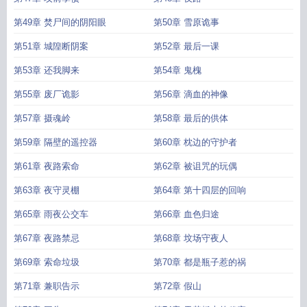
第49章 焚尸间的阴阳眼
第50章 雪原诡事
第51章 城隍断阴案
第52章 最后一课
第53章 还我脚来
第54章 鬼槐
第55章 废厂诡影
第56章 滴血的神像
第57章 摄魂岭
第58章 最后的供体
第59章 隔壁的遥控器
第60章 枕边的守护者
第61章 夜路索命
第62章 被诅咒的玩偶
第63章 夜守灵棚
第64章 第十四层的回响
第65章 雨夜公交车
第66章 血色归途
第67章 夜路禁忌
第68章 坟场守夜人
第69章 索命垃圾
第70章 都是瓶子惹的祸
第71章 兼职告示
第72章 假山