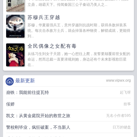
立鼎，雄霸天下。传闻秦国三公子秦诏乃美人之...
苏穆兵王穿越
苏穆，华夏最强兵王，意外穿越到抗战时期，获得杀敌掉装系
统。每次击杀敌方士兵，就会掉落各种物资，解锁成就，更能得
到...
全民偶像之女配有毒
从练习生到女子天团，她一心想往上爬，发誓要颠覆前世女配的
命运，然而总裁一直要潜规则她，身边还有个未来影视歌巨星
在...
最新更新
www.vipwx.org
崩铁：我能前往提瓦特
起飞呀
佞娇
拾筝
凯文：从黄金庭院开始的救世之旅
无名小作者595
警校刚毕业，疯狂破案，不当新人
日万的键盘