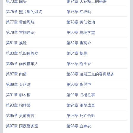
第73章 回头
第74章 天花板上的秘密
第75章 照片里的诅咒
第76章 红衣劫
第77章 黄仙恩怨
第78章 黄仙救劫
第79章 古祠迷踪
第80章 坟场学堂
第81章 换脸
第82章 幽冥伞
第83章 第四位牌友
第84章 槐灵
第85章 雨夜搭车人
第86章 断头香
第87章 肉债
第88章 凌晨三点的客房服务
第89章 买路财
第90章 夜哭声
第91章 柳木棺
第92章 旧楼往事
第93章 招牌菜
第94章 噩梦成真
第95章 灵前誓言
第96章 死亡合影
第97章 雨夜警务室
第98章 血嫁衣