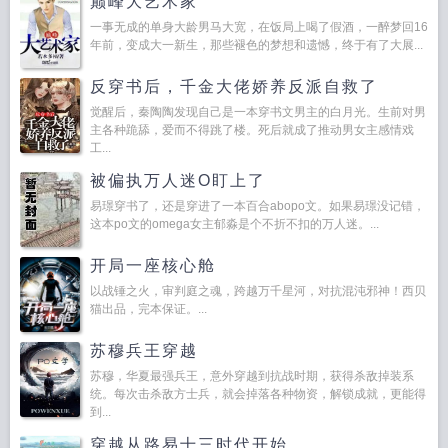
巅峰大艺术家
一事无成的单身大龄男马大宽，在饭局上喝了假酒，一醉梦回16
年前，变成大一新生，那些褪色的梦想和遗憾，终于有了大展...
反穿书后，千金大佬娇养反派自救了
觉醒后，秦陶陶发现自己是一本穿书文男主的白月光。生前对男
主各种跪舔，爱而不得跳了楼。死后就成了推动男女主感情戏
工...
被偏执万人迷O盯上了
易璟穿书了，还是穿进了一本百合abopo文。如果易璟没记错，
这本po文的omega女主郁淼是个不折不扣的万人迷。...
开局一座核心舱
以战锤之火，审判庭之魂，跨越万千星河，对抗混沌邪神！西贝
猫出品，完本保证。...
苏穆兵王穿越
苏穆，华夏最强兵王，意外穿越到抗战时期，获得杀敌掉装系
统。每次击杀敌方士兵，就会掉落各种物资，解锁成就，更能得
到...
穿越从路易十三时代开始