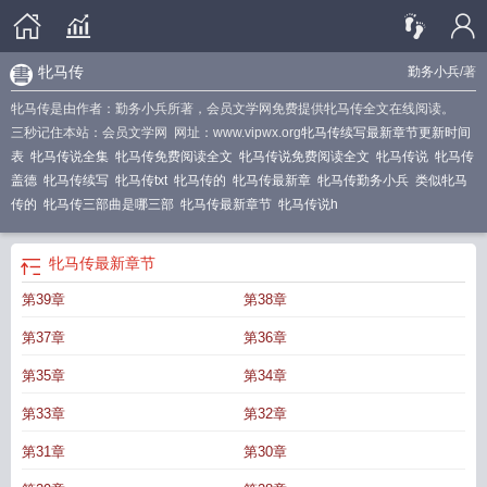
牝马传
勤务小兵
/著
牝马传是由作者：勤务小兵所著，会员文学网免费提供牝马传全文在线阅读。
三秒记住本站：会员文学网 网址：www.vipwx.org
牝马传续写最新章节更新时间
表
牝马传说全集
牝马传免费阅读全文
牝马传说免费阅读全文
牝马传说
牝马传
盖德
牝马传续写
牝马传txt
牝马传的
牝马传最新章
牝马传勤务小兵
类似牝马
传的
牝马传三部曲是哪三部
牝马传最新章节
牝马传说h
牝马传
最新章节
第39章
第38章
第37章
第36章
第35章
第34章
第33章
第32章
第31章
第30章