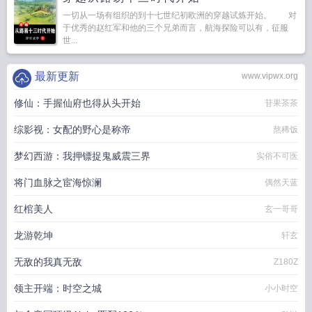
一切从一场有组织的到十七世纪初欧洲的穿越试炼开始。 对
于优秀的赵红军和他的三个兄弟而言，航海探险可以有，征服
世...
最新更新
www.vipwx.org
修仙：手握仙府也得从头开始
苷果茶茶
综影视：女配的野心是称帝
熬稀饭
梦幻西游：我押镖捉鬼威震三界
实俗不可医
将门血脉之宦海惊澜
偶然天蓝
红棺美人
玄一哥哥
龙游乾坤
轩玄
无敌的我真无敌
Z180Z
领主开端：时空之城
小小时空