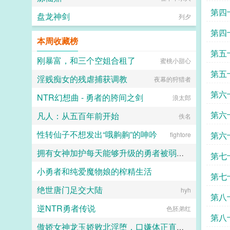
奴，剥夺姓名，发配行宫。她苦心经
第四
营十年，趁着新帝即位，使巧计拿回
盘龙神剑
列夕
姓名回到皇宫。 只时运不济，撞
第四
上嫔妃们暗斗，被贤妃当作添堵的玩
本周收藏榜
意儿，指给面善心妒的胡婕妤。
盈桃立时低掩一张娇面，决定韬光养
第五
刚暴富，和三个空姐合租了
晦，静待时机。 她从不打扮招展
蜜桃小甜心
掐尖卖乖，受到旁的宫女挤兑，也只
第五
淫贱痴女的残虐捕获调教
会傻傻的笑脸相迎。 终
夜幕的狩猎者
于，三月后。 太后下旨选秀，充
第六
NTR幻想曲 - 勇者的胯间之剑
盈六宫。 莺莺燕燕如蝶飞，
浪太郎
胡婕妤的毓秀宫门庭冷落，圣上鲜有
第六
凡人：从五百年前开始
踏足。 逼得胡婕妤要在自己宫中
佚名
要提拔有姿色的宫女，好拢住圣
性转仙子不想发出“哦齁齁”的呻吟
心。 于是胡婕妤的目光落在
第六
fightore
了盈桃这个呆子身上。
明远帝记得毓秀宫中，有个小宫女格
拥有女神加护每天能够升级的勇者被弱小却点满了吸取能力的魅魔当成自助等级提取机器饲养
第七
外可人。 桃面杏眼，如细柳生
小勇者和纯爱魔物娘的榨精生活
姿，令人生怜。笑时眉如弯月，尤其
TZT
第七
是樱红丰润的唇角旁，会露出两个含
绝世唐门足交大陆
情的梨涡，似盈满了两汪春水，婉转
用户7843743880
hyh
第八
间便荡漾了一颗冷硬的帝
逆NTR勇者传说
心。 直到红烛金帐中，明远
色胚弟红
第八
帝才知，这小宫女不堪一握的软腰
上，也有两个盈满春水的涡。 几
傲娇女神龙玉娇败北淫堕，口嫌体正直的沦为共生体的俘虏苗床