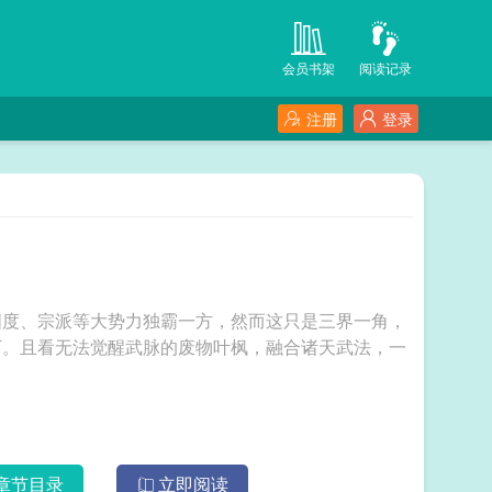
会员书架
阅读记录
注册
登录
国度、宗派等大势力独霸一方，然而这只是三界一角，
下。且看无法觉醒武脉的废物叶枫，融合诸天武法，一
章节目录
立即阅读