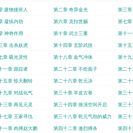
章 废物接班人
第二章 奇异金光
第三章
章 凝练内劲
第六章 克扣赏赐
第七章
章 神奇作用
第十章 武士三重
第十一
三章 击杀妖虎
第十四章 玄阶武技
第十五
七章 吸光灵性
第十八章 血气冲体
第十九
十一章 跟踪者
第二十二章 不给面子
第二十
十五章 惊天翻转
第二十六章 乾元决
第二十
十九章 对战化气
第三十章 羊皮古卷
第三十
十三章 再见元灵
第三十四章 推演空间开启
第三十
十七章 王家寻仇
第三十八章 乾元气劲的威力
第三十
十一章 肉搏赵大鹏
第四十二章 激烈搏杀
第四十