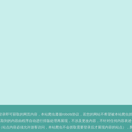
即可获取的网页内容，本站爬虫遵循robots协议，若您的网站不希望被本站爬虫抓取，可
抓取到的内容由程序自动进行排版处理再展现，不涉及更改内容，不针对任何内容表述
（站点内容必须允许游客访问，本站爬虫不会抓取需要登录后才展现内容的站点），