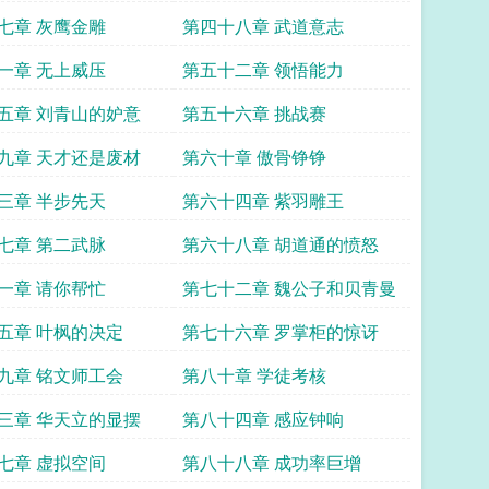
七章 灰鹰金雕
第四十八章 武道意志
一章 无上威压
第五十二章 领悟能力
五章 刘青山的妒意
第五十六章 挑战赛
九章 天才还是废材
第六十章 傲骨铮铮
三章 半步先天
第六十四章 紫羽雕王
七章 第二武脉
第六十八章 胡道通的愤怒
一章 请你帮忙
第七十二章 魏公子和贝青曼
五章 叶枫的决定
第七十六章 罗掌柜的惊讶
九章 铭文师工会
第八十章 学徒考核
三章 华天立的显摆
第八十四章 感应钟响
七章 虚拟空间
第八十八章 成功率巨增