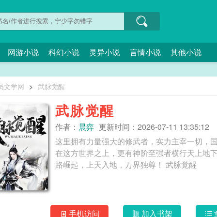
网游小说
科幻小说
灵异小说
言情小说
其他小说
员文学网
>
武脉觉醒
武脉觉醒
作者：
晨弈
更新时间：2026-07-11 13:35:12
这里拥有力量强大的修武者，实力主宰一切，
在这方世界之上，更有神阶至强者横行天上地
路崛起，上天入地，万界独尊！ 武脉觉醒
手机访问
加入书架