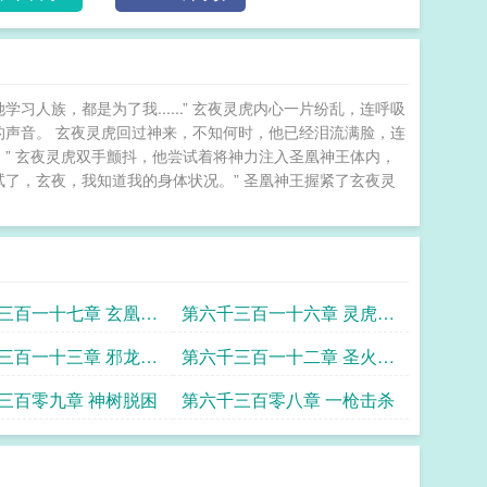
人族，都是为了我......” 玄夜灵虎内心一片纷乱，连呼吸
神王虚弱的声音。 玄夜灵虎回过神来，不知何时，他已经泪流满脸，连
。” 玄夜灵虎双手颤抖，他尝试着将神力注入圣凰神王体内，
试了，玄夜，我知道我的身体状况。” 圣凰神王握紧了玄夜灵
三百一十七章 玄凰神
第六千三百一十六章 灵虎的
心魔幻境
三百一十三章 邪龙成
第六千三百一十二章 圣火玄
凰
三百零九章 神树脱困
第六千三百零八章 一枪击杀