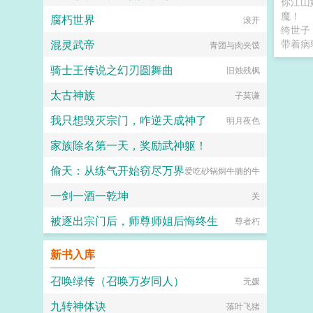
你江山
魔！
腐朽世界
滚开
绔世子
混灵武帝
带着病
青团与肉夹馍
骑士王传说之幻刃圆舞曲
旧烛残枫
太古神族
子莫谦
我只想毁灭宗门，咋逆天成神了
明月夜色
家族除名第一天，奖励武神躯！
偷天：从练气开始窃尽万界
爱吃砂锅焗牛腩的牛
他们都叫我亚瑟王
一剑一酒一乾坤
关
被逐出宗门后，师尊师姐后悔终生
尊者朽
新书入库
召唤绿传（召唤万岁同人）
无媛
九转神体诀
落叶飞猪