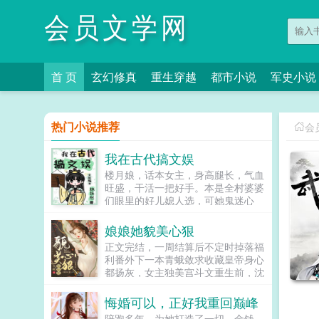
会员文学网
首 页
玄幻修真
重生穿越
都市小说
军史小说
热门小说推荐
会
我在古代搞文娱
楼月娘，话本女主，身高腿长，气血
旺盛，干活一把好手。本是全村婆婆
们眼里的好儿媳人选，可她鬼迷心
窍，就迷上了村口会读书的小白脸。
辛苦挖野菜，供养小白脸，可小白脸
娘娘她貌美心狠
上岸第一剑，先斩供养人。楼欣月，
正文完结，一周结算后不定时掉落福
刚失业的文娱小编，提桶回老家，本
利番外下一本青蛾敛求收藏皇帝身心
打算大展身手搞副业。谁知穿成了话
都扬灰，女主独美宫斗文重生前，沈
本里挖野菜养小白脸的苦情女！诶，
知姁（xu）是家破人亡的罪臣之女，
来都来了，野菜是拒绝的，事业它不
是不幸小产的失宠妃嫔。而这一切的
悔婚可以，正好我重回巅峰
香吗！嘿嘿，一不留神，搞大了凡有
罪魁祸首，是曾与她相恋的帝
井水处，皆知欣月大魏野史...
陪跑多年，为她打造了一切，金钱，