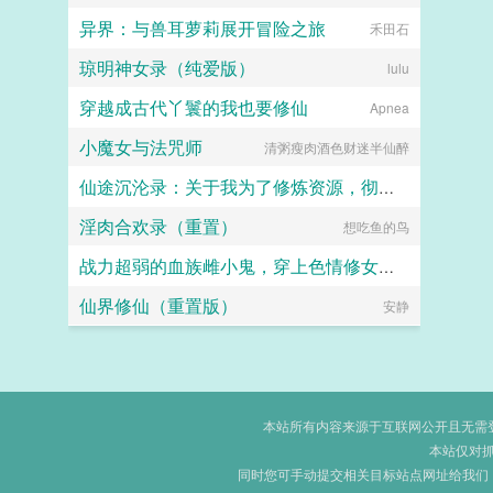
异界：与兽耳萝莉展开冒险之旅
禾田石
琼明神女录（纯爱版）
lulu
穿越成古代丫鬟的我也要修仙
Apnea
小魔女与法咒师
清粥瘦肉酒色财迷半仙醉
仙途沉沦录：关于我为了修炼资源，彻底恶堕成仙门母畜这件事
淫肉合欢录（重置）
想吃鱼的鸟
画眉桃
战力超弱的血族雌小鬼，穿上色情修女服潜入教会后，轻易白给，惨遭触手捕获寄生沦为榨取血脉的杂鱼肉便器
仙界修仙（重置版）
西琳
安静
本站所有内容来源于互联网公开且无需登录
本站仅对
同时您可手动提交相关目标站点网址给我们