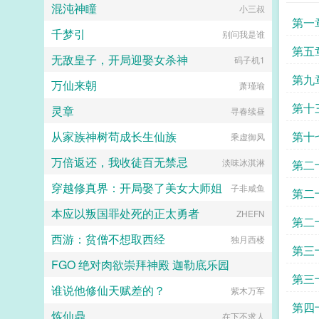
和滔天恨意。 眼前的帝王，已经
混沌神瞳
社恐啊社恐
小三叔
不是她的心上人，只是一条为皇权恩
第一
将仇报薄情寡义的恶犬。 她要
千梦引
别问我是谁
驯服他，然后杀了他。挫骨扬灰，让
第五
他无处可归。（小剧场）多年后，小
无敌皇子，开局迎娶女杀神
码子机1
宫女恭敬为垂帘听政的沈太后挽髻。
第九
她望着镜中风韵绝佳的高位者，不由
万仙来朝
萧瑾瑜
怔怔娘娘当真貌美。 这得多亏先
第十
帝去得早。沈太后挑眉轻笑，神情愉
灵章
寻春续昼
悦地为自己挑选簪花。她赢到今日，
凭借的不止有美貌。貌美心狠，方成
从家族神树苟成长生仙族
第十
乘虚御风
大事。阅读须知 1本文为传统型
宫斗权谋，非甜宠，男非c 背景
万倍返还，我收徒百无禁忌
淡味冰淇淋
第二
架空，节奏慢热（尤其在前期），会
偏一点群像 2女主过程成长结局
穿越修真界：开局娶了美女大师姐
子非咸鱼
第二
独美，狗皇帝挫骨扬灰（物理＋心
理） 3配角妃嫔大多为自身家族
本应以叛国罪处死的正太勇者
ZHEFN
第二
奋斗，视妃位如官职 4作者想看
复仇宫斗，自割腿肉，宫斗权谋小
西游：贫僧不想取西经
独月西楼
白，会努力写得有逻辑qaq感谢小天
第三
使们的支持和喜欢！宫斗预收独占圣
FGO 绝对肉欲崇拜神殿 迦勒底乐园
心娘娘是朵菟丝花盛宠如她娘娘她是
第三
爱躺平推推宫斗预收独占圣心宫女上
谁说他修仙天赋差的？
为了爱与正义
紫木万军
位宫斗文，女主扮猪吃老虎 六岁生
第四
辰那日，盈桃从官家小姐沦为宫中罪
炼仙鼎
在下不求人