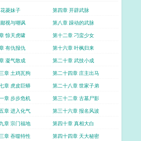
 花菱妹子
第四章 开辟武脉
 鄙视与嘲讽
第八章 躁动的武脉
章 惊天虎啸
第十二章 刁蛮少女
章 有仇报仇
第十六章 叶枫归来
章 凝气散成
第二十章 武技小成
三章 土鸡瓦狗
第二十四章 庄主出马
七章 虎皮巨蟒
第二十八章 世家子弟
一章 步步危机
第三十二章 古墓尸影
五章 进入化气
第三十六章 报名风波
九章 宗门福地
第四十章 真相大白
三章 吞噬特性
第四十四章 天大秘密