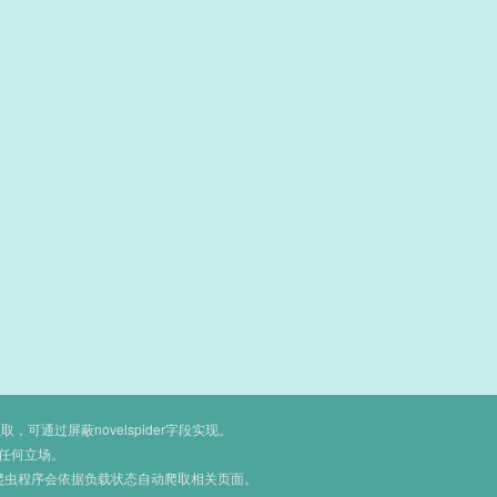
通过屏蔽novelspider字段实现。
任何立场。
爬虫程序会依据负载状态自动爬取相关页面。