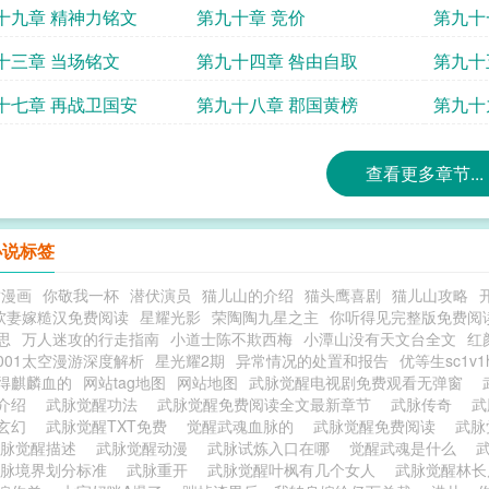
十九章 精神力铭文
第九十章 竞价
第九十
十三章 当场铭文
第九十四章 咎由自取
第九十
十七章 再战卫国安
第九十八章 郡国黄榜
第九十
查看更多章节...
小说标签
甜漫画
你敬我一杯
潜伏演员
猫儿山的介绍
猫头鹰喜剧
猫儿山攻略
软妻嫁糙汉免费阅读
星耀光影
荣陶陶九星之主
你听得见完整版免费阅
思
万人迷攻的行走指南
小道士陈不欺西梅
小潭山没有天文台全文
红
001太空漫游深度解析
星光耀2期
异常情况的处置和报告
优等生sc1v1
得麒麟血的
网站tag地图
网站地图
武脉觉醒电视剧免费观看无弹窗
角介绍
武脉觉醒功法
武脉觉醒免费阅读全文最新章节
武脉传奇
武
的玄幻
武脉觉醒TXT免费
觉醒武魂血脉的
武脉觉醒免费阅读
武脉
武脉觉醒描述
武脉觉醒动漫
武脉试炼入口在哪
觉醒武魂是什么
武脉境界划分标准
武脉重开
武脉觉醒叶枫有几个女人
武脉觉醒林