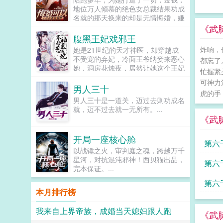
王。 怀着没有刺死皇帝的遗憾，
地位万人倾慕的绝色女总裁结果功成
沈知姁回到事发那年。 彼时，她
名就的那天换来的却是无情悔婚，嫌
正被迫在寝殿中安静养病。四下一
他平凡林尘没有一丝留恋的离开，人
《武
扫，就知危机四伏贴身心腹早有异
人都当他是窝囊废殊不知旧王避退，
腹黑王妃戏邪王
心，想趁机上位的宫女蠢蠢欲动，熟
新王低头，唯有一头潜龙，一飞冲
识的太医问无此人更有素来不和的妃
炸响，
她是21世纪的天才神医，却穿越成
天！！！...
嫔们，个个落井下石，迫不及待地要
不受宠的弃妃，冷面王爷纳妾来恶心
都忘了
将她踩下。可沈知姁只虚弱一笑。她
她，洞房花烛夜，居然让她这个王妃
忙握紧
知道，一切都还来得及流放沈氏的圣
去伺候，想羞辱她是吧？行啊！她拿
可神力
旨虽然已下，但距离被二次牵连，尚
着几面旗子，对着床头摇旗呐...
男人三十
有三年。而曾失去的孩子，也在未来
虎的手
男人三十是一道关，迈过去则功成名
等她。冬夜初雪，帝王生辰之日。沈
就，迈不过去就一无所有。...
知姁粉面憔悴，朱唇莹白，携着一碗
《武
亲手做的长寿面，遥遥立在阶
上。 冷冽月色下，沈知姁纤身颤
颤，语带哭腔。只言对皇帝的错悔与
开局一座核心舱
第六
思恋。 她的眼眸如春水一样清
以战锤之火，审判庭之魂，跨越万千
澈。盈满了浓烈真挚又纯粹的爱意。
星河，对抗混沌邪神！西贝猫出品，
聪明
第六
这是帝王毕生所求最为渴盼之
完本保证。...
物。 帝王此时尚且年轻稚嫩。见
跑
沈知姁心意回转，更多了他所愿的乖
第六
本月排行榜
顺懂事，不由面露愧色，揽她入
怀。 沈知姁如一只失了羽毛的雀
事
儿，只露出娇艳的侧脸和白洁脆弱的
我来自上界帝族，成婚当天媳妇跟人跑
《武
颈脖。羽睫之下，掩着她的勃勃野心