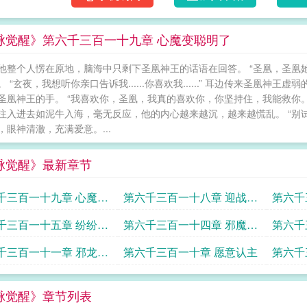
脉觉醒》第六千三百一十九章 心魔变聪明了
他整个人愣在原地，脑海中只剩下圣凰神王的话语在回答。 “圣凰，圣凰她学习
。 “玄夜，我想听你亲口告诉我......你喜欢我......” 耳边传来圣凰
圣凰神王的手。 “我喜欢你，圣凰，我真的喜欢你，你坚持住，我能救你
注入进去如泥牛入海，毫无反应，他的内心越来越沉，越来越慌乱。 “别
，眼神清澈，充满爱意。...
脉觉醒》最新章节
千三百一十九章 心魔变
第六千三百一十八章 迎战天
第六千
了
外诡异
王
千三百一十五章 纷纷逃
第六千三百一十四章 邪魔联
第六千
手
神
千三百一十一章 邪龙往
第六千三百一十章 愿意认主
第六千
脉觉醒》章节列表