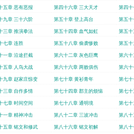
十五章 恶有恶报
第四十六章 三大天才
第四十
十九章 三十六阶
第五十章 登上高台
第五十
十三章 推演拳法
第五十四章 血气如虹
第五十
十七章 连胜
第五十八章 偷袭惨败
第五十
十一章 沿途拦截
第六十二章 灰色巨鹰
第六十
十五章 人鸟大战
第六十六章 两败俱伤
第六十
十九章 赵家庄惊变
第七十章 黄衫青年
第七十
十三章 自作多情
第七十四章 郡主的烦恼
第七十
十七章 时间空间
第七十八章 通明境
第七十
十一章 精神冲击
第八十二章 三波冲击
第八十
十五章 铭文和修武
第八十六章 铭文初解
第八十