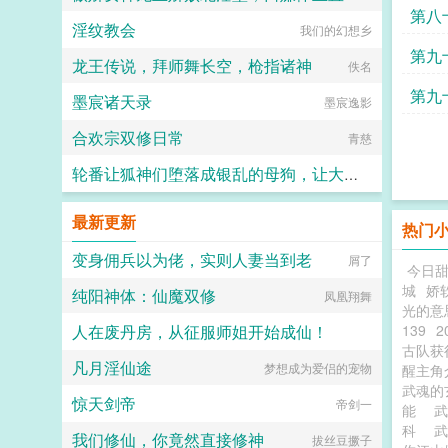
乎要将他溺死其中。 后来小
第八
淫纹教会
宫女受了极大的委屈，杏眼泪濛濛，
我们的幻想乡
清酒
咬着樱唇不肯多言。 被明远帝刻
第九
龙王传说，拜师舞长空，枪指诸神
意养得圆润的玉肌上，是青紫骇人的
佚名
痕迹。 明远帝瞧着怒
第九
墨宸诸天录
极。 小宫女却伸出一双柔荑，勾
墨宸逸影
住他颈脖，吐息间幽香袅袅，只说不
合欢宗双修日常
愿陛下为难。 哄得明远帝心肝都
青慈
疼了你要什么，朕都给你。
他没瞧见，盈桃委屈抿起的唇角，弯
轮番让狐神们堕落成银乱的母狗，让大家全都沦陷成喜欢被信徒群奸的淫神吧～
起一点儿弧度。 众人皆知，明远
帝格外恩宠一位小宫女。 为她提
竹子
最新更新
位份为她撑软腰，为她破了宫女出身
热门
不得居于主位的规矩。更为小宫女力
变身佣兵以为佬，实则人妻当到老
屑了
排众议，彻查一桩陈年旧案。 助
今日
她脱离罪籍，加封淑妃。盈桃心愿得
城
娇
纯阳神体：仙魔双修
凤凰翔舞
偿，那双笑盈盈的眼望向凤座。淑妃
光的意
尊贵，可哪里比得上皇后？她的路，
人在废丹房，从征服师姐开始成仙！
139
2
才刚刚开始呢。...
古队获
凡月淫仙途
梦想成为爱侣的宠物
伽蓝之梦
醒主
武魂
惊天剑帝
帝剑一
能
科
我们修仙，你竟然直接修神
拔丝豆撅子