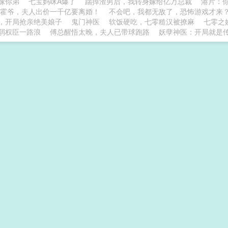
嫁你弟
七宝妈咪A爆了
踹掉渣男后，我转身嫁给亿万总裁
港片：
霍爷，夫人出价一千亿要离婚！
不会吧，我都无敌了，恐怖游戏才来
，开局抢亲绝美娘子
鬼门神医
软饭硬吃，七零糙汉被撩麻
七零之
弱权臣一路浪
傅总醒悟太晚，夫人已带球跑路
妖孽神医：开局就是