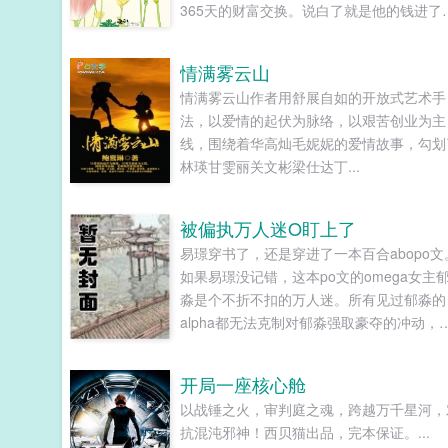
365天的财富交换。说白了就是他的钱进了
账户，她的钱进了他账户还转！不！回！去
好消息对方是陆洺执，陆氏集团太子爷，多
情满雾云山
金，年轻，人还帅。坏消息这人脾气差，控
情满雾云山作者用舒展自如的开放式艺术手
欲强，还打算趁机和她来场合约恋爱。...
法，以爱情的起伏为脉络，以艰苦创业为主
线，围绕着华高灿毛妮妮的爱情故事，勾划
林瑛甘雯丽关文彬梁仕达丁...
被偏执万人迷O盯上了
易璟穿书了，还是穿进了一本百合abopo文
如果易璟没记错，这本po文的omega女主
淼是个不折不扣的万人迷。所有见过郁淼的
alpha都无法克制对郁淼强取豪夺的冲动，
使郁淼自己性格冷淡对那种事完全没有兴趣
剧情也总会拐到那个方向，而且每隔两三章
开局一座核心舱
就换一批alpha，刺激得不行。穿到一切开
以战锤之火，审判庭之魂，跨越万千星河，
之前，易璟见到了还没有经历过任何情节的
抗混沌邪神！西贝猫出品，完本保证。...
淼。青灰亚麻色的分层长卷发，神态有些病