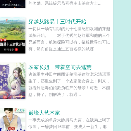
的奖励。系统提示恭喜宿主击杀敌方士...
穿越从路易十三时代开始
一切从一场有组织的到十七世纪初欧洲的穿越
试炼开始。 对于优秀的赵红军和他的三个
兄弟而言，航海探险可以有，征服世界也可以
有，然而前提是通过五百名额的试炼…...
农家长姐：带着空间去逃荒
逃荒重生种田空间团宠萌宝基建甜宠宋清瑶重
生了，还重生到了一个农家傻女身上！刚来，
就看到恶毒伯娘欺负临产的母亲！可恶，不能
忍，拼了。刚解决了，就遇...
巅峰大艺术家
一事无成的单身大龄男马大宽，在饭局上喝了
假酒，一醉梦回16年前，变成大一新生，那