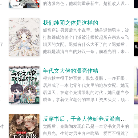
她
的边缘角色，他就能重获新生。楚祖改人设是
！
吧？老擅长了！第一本读者A你可以让反派降
智，但你最好不要做梦觉得读者也会降智，很
我们纯阴之体是这样的
制
难懂吗？还是读者A靠靠靠！早说是大佬的局
韶音穿进男频后宫小说里。她是退婚男主，被
中局中局啊！！祖爹！对不起！是我说话太大
打脸踩成渣整个门派被连根拔起所在宗族灰飞
声了！！第二本读者B狗塑适可而止，就算你
了
烟灭的女配。退婚有什么大不了的？退婚后，
重复强调五百次他是可爱狗狗，但我只看到了
他就是清清白白的好汉一条，前程光明，未来
一只舔狗，还是不会汪汪叫的那种。还是读者
无限。但既然他这么记恨N多年后。龙傲天男
B起猛了，看到无敌阳光开朗大狗狗了，哪里
主我知道是我配不上你，但我在你身边鞍前马
能领养，阿祖！我也要养阿祖！！第三本读者
年代文大佬的漂亮作精
后了五百年，饭给你做，衣服给你买，天材地
C作者生活这么不如意，一定要搞这么五毒俱
。
程方秋生得千娇百媚，肤如凝脂，一睁开眼，
宝为你抢，你特么能不能看我一眼？...
全的角色？写不出来东西找个班上吧。还是读
郁
居然成了一本七零年代文里的炮灰女配。她无
者CMD，祖神，我可真该死啊！第四本第五
语望天，在这个充满限制的时代，她只想当条
本第六本楚祖怎么样，虽然演的一般，但我改
即
咸鱼，拿着便宜老公的丰厚工资买买买，顺便
得还行吧？系统你知道什么叫边缘角色吗？人
，
再好好享受宽肩窄腰，冷峻帅气...
气大爆角色算什么边缘角色啊！！！
会
TIPS12100存稿箱吐章节，偶尔抽空改错字2
反穿书后，千金大佬娇养反派自救了
始
警惕祖哥感情牌，他是个狠人3wb短不拉揪，
对
觉醒后，秦陶陶发现自己是一本穿书文男主的
郁
随机掉落祖哥CG4论坛都会标注发言时间，
白月光。生前对男主各种跪舔，爱而不得跳了
精确到秒，有用5是想简单尝试各种题材的产