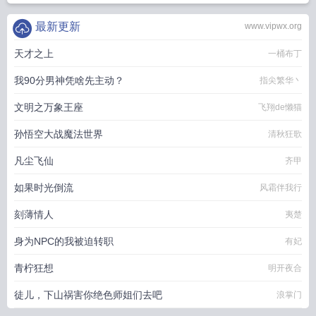
最新更新
www.vipwx.org
天才之上
一桶布丁
我90分男神凭啥先主动？
指尖繁华丶
文明之万象王座
飞翔de懒猫
孙悟空大战魔法世界
清秋狂歌
凡尘飞仙
齐甲
如果时光倒流
风霜伴我行
刻薄情人
夷楚
身为NPC的我被迫转职
有妃
青柠狂想
明开夜合
徒儿，下山祸害你绝色师姐们去吧
浪掌门