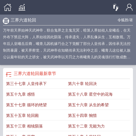
三界六道轮回
令狐胜
/著
万年前天界始神天武神帝，联合鬼界之主鬼无冥，暗算人界始祖人皇曦岳，在天
外布下禁忌大阵，人界始祖因此陨落，传承遗失，人界乱像从生，互相敌视。万
年后人皇曦岳后裔，曦青儿因机缘巧合之下觉醒了部分人皇传承，因传承无法控
制而暴露，被天界察觉，天武神帝在知晓传承无法剥夺之后，曦青儿这位被人族
公认最年轻的天之骄女，被天武神帝以天罚之力将曦青儿的灵魂强行打散成数百
片碎片分散在三界各处，少年林青玄这位人族仅次于曦青儿的天之骄子在帮忙力
扛针对着曦青儿的天罚之下也被打散全身修为，而少年林青玄却因此踏上了一条
三界六道轮回
最新章节
三界亿万生灵都无法掌控和逃避的轮回之路。从此游走轮回间，修万千分身，以
第三十七章 人皇传承下
第六十章 轮回决
三界为棋盘，布局于天地间，甘愿以身为棋，只为了胜天半子，寻回所爱之人的
灵魂碎片。
九重天阙三界轮回图
三界轮回是什么意思
三界六道轮回
三界轮回
第五十九章 感悟
第五十八章 星空中的花海
bug攻略
三界轮回(送10万真充)
什么是三界轮回
三界轮回h5
三界六道轮回指
什么
三界生死轮回
三界与六道轮回
三界轮回淫为本是什么意思
六道轮回爱为
第五十七章 循环的绝望
第五十六章 从生的希望
基
西游乐园三界轮回
三界有轮回吗
三界轮回图片
轮回三世
三界轮回激活
第五十五章 轮回殿
第五十四章 惋惜
码
三界轮回礼包码
三界轮回淫为本
三界轮回游戏
谁管三界轮回
三界轮回之
苦
三界轮回官网
三界轮回手游礼包码
三界轮回手游兑换码
三界轮回是指哪三
第五十三章 相续陨落
第五十二章 无能为力
界
三界轮回手游
三界轮回什么意思
三界轮回指的哪三界
三界轮回ol攻略
三界