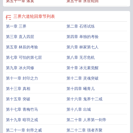
第五十一章 落寞
第五十章 永世轮回
轮回手游官网
三界轮回爱为基
九重天三界轮回图
三界轮回和六道轮回的区
别
三界轮转
三界轮回手游攻略
三界轮回千年
跳出三界轮回
三界六道轮回是什
么意思
三界轮回ol兑换码
三界轮回六道往返
千年三界轮回官网
三界轮回 送10
三界六道轮回
章节列表
万真充
第一章 三界
第二章 石塔试练
第三章 直入四层
第四章 单独的考验
第五章 林辰的考验
第六章 林家第七人
第七章 可怕的第七层
第八章 无尽危机
第九章 冰火同修
第十章 冰元素觉醒
第十一章 封印之力
第十二章 灵魂突破
第十三章 真相
第十四章 曦青儿
第十五章 突破
第十六章 鬼界十二戒
第十七章 青梅竹马
第十八章 出城
第十九章 暗羽之戒
第二十章 人界第一剑帝
第二十一章 剑帝之威
第二十二章 强者齐聚