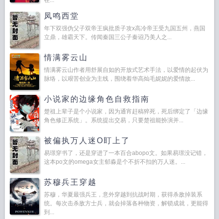
在...
凤鸣西堂
年下双强伪父子双帝王疯批质子攻x高冷帝王受九国五州，燕国
立鼎，雄霸天下。传闻秦国三公子秦诏乃美人之...
情满雾云山
情满雾云山作者用舒展自如的开放式艺术手法，以爱情的起伏为
脉络，以艰苦创业为主线，围绕着华高灿毛妮妮的爱情故...
小说家的边缘角色自救指南
楚祖上辈子是个小说家，因为通宵赶稿猝死，死后绑定了「边缘
角色修正系统」。系统提出交易，只要楚祖能扮演并...
被偏执万人迷O盯上了
易璟穿书了，还是穿进了一本百合abopo文。如果易璟没记错，
这本po文的omega女主郁淼是个不折不扣的万人迷。...
苏穆兵王穿越
苏穆，华夏最强兵王，意外穿越到抗战时期，获得杀敌掉装系
统。每次击杀敌方士兵，就会掉落各种物资，解锁成就，更能得
到...