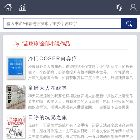
“蓝珑琼”全部小说作品
冷门COSER何弃疗
漫展帮外星人看东西，谁能想到不仅穿越，还字面意义上的裂开
啦？一个好消息，扮演度提升有概率回到本世界。一个坏消息，
扮演的是老番冷角，如何获取高认可度？没办法，只能我做幕后
主使，我做我情人，我试图感化我自己...
童磨大人在线等
和天花板撞脸的我要怎样摆脱修罗场火热更新中其他好文请见作
者专栏哦！教主大人，自我放弃的人无法转世轮回！他收留的蠢
姑娘这样说。明明人类没有来世跟轮回。一定要活下去会再见
的...
日呼的坑兄之旅
无敌的一哥是怎样炼成的有了金手指，还是无法改变悲催命运的
一哥，跟在哥吹路上一去不返的日呼，和谐友爱的兄弟情！成为
灵界使者的日呼同志，决定实现自己一直以来的理想向全世界证