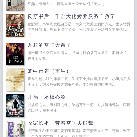
立鼎，雄霸天下。传闻秦国三公子秦诏乃美人之...
反穿书后，千金大佬娇养反派自救了
觉醒后，秦陶陶发现自己是一本穿书文男主的白月光。生前对男
主各种跪舔，爱而不得跳了楼。死后就成了推动男女主感情戏
工...
九叔的掌门大弟子
携带可成长空间重生清末，成为九叔的掌门大弟子。不断成长，
并开山立派。...
笼中青雀（重生）
青雀先是小姐的伴读丫鬟，又成了小姐的陪嫁丫鬟。小姐婚后多
年无子，她又被提拔为姑爷的妾。小姐握着她的手说...
开局一座核心舱
以战锤之火，审判庭之魂，跨越万千星河，对抗混沌邪神！西贝
猫出品，完本保证。...
农家长姐：带着空间去逃荒
逃荒重生种田空间团宠萌宝基建甜宠宋清瑶重生了，还重生到了
一个农家傻女身上！刚来，就看到恶毒...