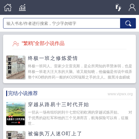
“繁鸥”全部小说作品
终极一班之修炼爱情
终极一班同人。雷家少主雷克斯，是众所周知的早慧体弱，也是
终极一班老大汪大东的大脑。谁又能知晓，他偏偏是传说中戏弄
整个KO榜的炸药一般的KO2阿瑞斯之手的主人。腹黑冷血睚眦
必报是KO2的代名词，对他之下的所有...
完结小说推荐
www.vipwx.org
穿越从路易十三时代开始
一切从一场有组织的到十七世纪初欧洲的穿越试炼开始。 对
于优秀的赵红军和他的三个兄弟而言，航海探险可以有，征服
世...
被偏执万人迷O盯上了