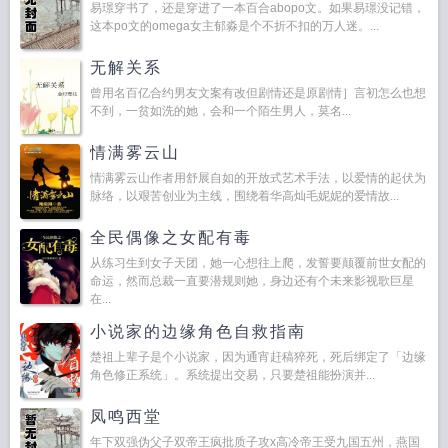
易璟穿书了，还是穿进了一本百合abopo文。如果易璟没记错，
这本po文的omega女主郁淼是个不折不扣的万人迷。...
无解关系
曾用名百亿合约男友文案有改但剧情还是原剧情］言初怎么也想
不到，一贫如洗的她，会和一个陌生男人，莫名...
情满雾云山
情满雾云山作者用舒展自如的开放式艺术手法，以爱情的起伏为
脉络，以艰苦创业为主线，围绕着华高灿毛妮妮的爱情故...
全民偶像之女配有毒
从练习生到女子天团，她一心想往上爬，发誓要颠覆前世女配的
命运，然而总裁一直要潜规则她，身边还有个未来影视歌巨星
在...
小说家的边缘角色自救指南
楚祖上辈子是个小说家，因为通宵赶稿猝死，死后绑定了「边缘
角色修正系统」。系统提出交易，只要楚祖能扮演并...
凤鸣西堂
年下双强伪父子双帝王疯批质子攻x高冷帝王受九国五州，燕国