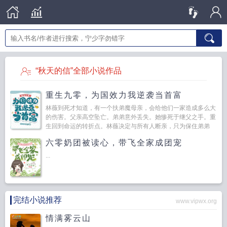
“秋天的信”全部小说作品
重生九零，为国效力我逆袭当首富
林薇到死才知道，有一个扶弟魔母亲，会给他们一家造成多么大
的伤害。父亲高空坠亡。弟弟意外丢失。她惨死于继父之手。重
生回到命运的转折点。林薇决定与所有人断亲，只为保住弟弟
性...
六零奶团被读心，带飞全家成团宠
...
完结小说推荐
www.vipwx.org
情满雾云山