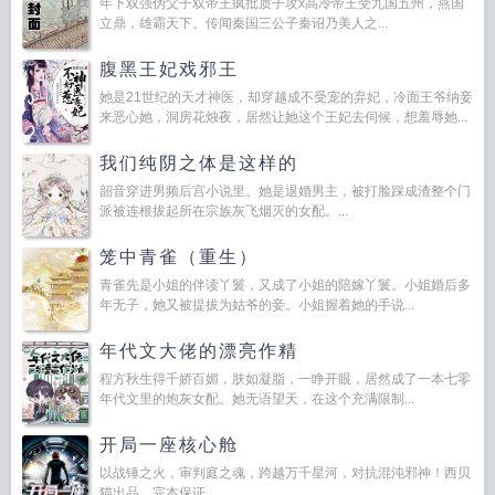
年下双强伪父子双帝王疯批质子攻x高冷帝王受九国五州，燕国
立鼎，雄霸天下。传闻秦国三公子秦诏乃美人之...
腹黑王妃戏邪王
她是21世纪的天才神医，却穿越成不受宠的弃妃，冷面王爷纳妾
来恶心她，洞房花烛夜，居然让她这个王妃去伺候，想羞辱她...
我们纯阴之体是这样的
韶音穿进男频后宫小说里。她是退婚男主，被打脸踩成渣整个门
派被连根拔起所在宗族灰飞烟灭的女配。...
笼中青雀（重生）
青雀先是小姐的伴读丫鬟，又成了小姐的陪嫁丫鬟。小姐婚后多
年无子，她又被提拔为姑爷的妾。小姐握着她的手说...
年代文大佬的漂亮作精
程方秋生得千娇百媚，肤如凝脂，一睁开眼，居然成了一本七零
年代文里的炮灰女配。她无语望天，在这个充满限制...
开局一座核心舱
以战锤之火，审判庭之魂，跨越万千星河，对抗混沌邪神！西贝
猫出品，完本保证。...