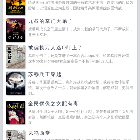
情满雾云山作者用舒展自如的开放式艺术手法，以爱情的起伏为
脉络，以艰苦创业为主线，围绕着华高灿毛妮妮的爱情故...
九叔的掌门大弟子
携带可成长空间重生清末，成为九叔的掌门大弟子。不断成长，
并开山立派。...
被偏执万人迷O盯上了
易璟穿书了，还是穿进了一本百合abopo文。如果易璟没记错，
这本po文的omega女主郁淼是个不折不扣的万人迷。...
苏穆兵王穿越
苏穆，华夏最强兵王，意外穿越到抗战时期，获得杀敌掉装系
统。每次击杀敌方士兵，就会掉落各种物资，解锁成就，更能得
到...
全民偶像之女配有毒
从练习生到女子天团，她一心想往上爬，发誓要颠覆前世女配的
命运，然而总裁一直要潜规则她，身边还有个未来影视歌巨星
在...
凤鸣西堂