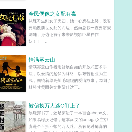
全民偶像之女配有毒
从练习生到女子天团，她一心想往上爬，发誓
要颠覆前世女配的命运，然而总裁一直要潜规
则她，身边还有个未来影视歌巨星在作
妖！！！...
情满雾云山
情满雾云山作者用舒展自如的开放式艺术手
法，以爱情的起伏为脉络，以艰苦创业为主
线，围绕着华高灿毛妮妮的爱情故事，勾划了
林瑛甘雯丽关文彬梁仕达丁...
被偏执万人迷O盯上了
易璟穿书了，还是穿进了一本百合abopo文。
如果易璟没记错，这本po文的omega女主郁
淼是个不折不扣的万人迷。所有见过郁淼的