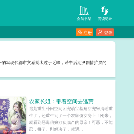
会员书架
阅读记录
注册
登录
一的写现代都市文感觉太过于乏味，若中后期没剧情扩展的
农家长姐：带着空间去逃荒
逃荒重生种田空间团宠萌宝基建甜宠宋清瑶重
生了，还重生到了一个农家傻女身上！刚来，
就看到恶毒伯娘欺负临产的母亲！可恶，不能
忍，拼了。刚解决了，就遇...