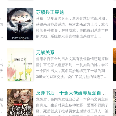
苏穆兵王穿越
王
苏穆，华夏最强兵王，意外穿越到抗战时期，
国
获得杀敌掉装系统。每次击杀敌方士兵，就会
掉落各种物资，解锁成就，更能得到系统丰厚
渡
的奖励。系统提示恭喜宿主击杀敌方士...
，
平
无解关系
揭
，
曾用名百亿合约男友文案有改但剧情还是原剧
河
出
情］言初怎么也想不到，一贫如洗的她，会和
之
厌
一个陌生男人，莫名其妙地绑定了一场为期
是
365天的财富交换。说白了就是他的钱进了她
，
降
账户，她的钱进了他账户还转！不！回！去！
那
很
好消息对方是陆洺执，陆氏集团太子爷，多
吾
反穿书后，千金大佬娇养反派自救了
局
金，年轻，人还帅。坏消息这人脾气差，控制
膝
被
觉醒后，秦陶陶发现自己是一本穿书文男主的
大
欲强，还打算趁机和她来场合约恋爱。...
淬
飞
白月光。生前对男主各种跪舔，爱而不得跳了
你
抹
，
楼。死后就成了推动男女主感情戏工具人，被
了
，