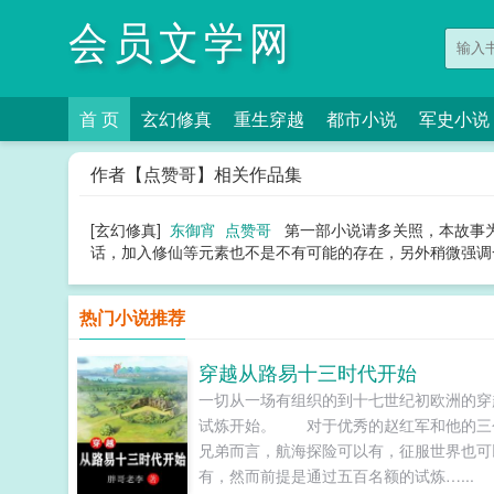
会员文学网
首 页
玄幻修真
重生穿越
都市小说
军史小说
作者【点赞哥】相关作品集
[玄幻修真]
东御宵
点赞哥
第一部小说请多关照，本故事
话，加入修仙等元素也不是不有可能的存在，另外稍微强调一
热门小说推荐
穿越从路易十三时代开始
一切从一场有组织的到十七世纪初欧洲的穿
试炼开始。 对于优秀的赵红军和他的三
兄弟而言，航海探险可以有，征服世界也可
有，然而前提是通过五百名额的试炼…...