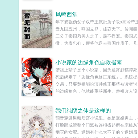
凤鸣西堂
年下双强伪父子双帝王疯批质子攻x高冷帝
受九国五州，燕国立鼎，雄霸天下。传闻秦
三公子秦诏乃美人之子，最不得宠。秦国式
微，为表忠心，便将他送去燕国作质子。几
春秋，万里霜寒。秦诏乖顺，颇得燕王宠溺
于及冠年放他归去。哪知三个月后，他竟扫
小说家的边缘角色自救指南
障碍，弑父即位。自此后狼子野心，昭然若
楚祖上辈子是个小说家，因为通宵赶稿猝死
三载风云变幻，他荡平七国，强灭五州，将
死后绑定了「边缘角色修正系统」。系统提
山归化为一，却将精兵对准燕国。强破宫门
交易，只要楚祖能扮演并修正那些被读者讨
日，未杀一名俘虏，未夺半只鸡犬。燕王端
的边缘角色，他就能重获新生。楚祖改人设
坐，临视睥睨，不怒而自威。二人对上视线
吧？老擅长了！第一本读者A你可以让反派
促狭中带着几分挑衅，金阶玉殿便生了寒。
智，但你最好不要做梦觉得读者也会降智，
凤目微眯，仍循着旧日称呼，质问声凛冽，
我们纯阴之体是这样的
难懂吗？还是读者A靠靠靠！早说是大佬的
儿，如今可要杀了寡人？秦诏俯身，骤然折
韶音穿进男频后宫小说里。她是退婚男主，
中局中局啊！！祖爹！对不起！是我说话太
跪了下去往日隐忍换作桀骜，锋锐眉眼经年
打脸踩成渣整个门派被连根拔起所在宗族灰
声了！！第二本读者B狗塑适可而止，就算
炼，越发显得狠厉，但唇角柔情却化作了一
烟灭的女配。退婚有什么大不了的？退婚后
重复强调五百次他是可爱狗狗，但我只看到
笑，未免舍不得。哦？宫城十里，凤冠霞帔