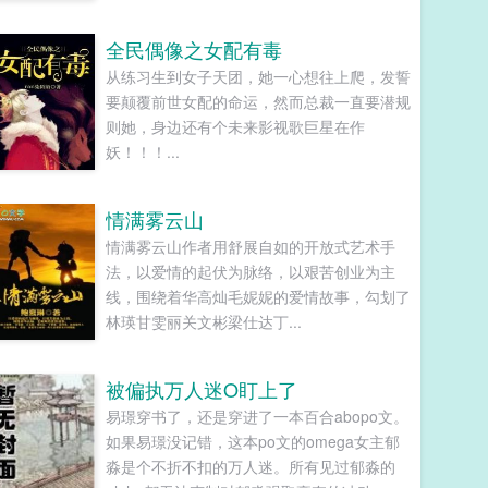
全民偶像之女配有毒
从练习生到女子天团，她一心想往上爬，发誓
要颠覆前世女配的命运，然而总裁一直要潜规
则她，身边还有个未来影视歌巨星在作
妖！！！...
情满雾云山
情满雾云山作者用舒展自如的开放式艺术手
法，以爱情的起伏为脉络，以艰苦创业为主
线，围绕着华高灿毛妮妮的爱情故事，勾划了
林瑛甘雯丽关文彬梁仕达丁...
被偏执万人迷O盯上了
易璟穿书了，还是穿进了一本百合abopo文。
如果易璟没记错，这本po文的omega女主郁
淼是个不折不扣的万人迷。所有见过郁淼的