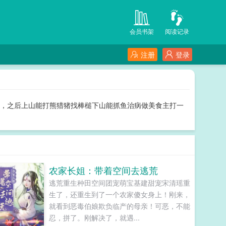
会员书架
阅读记录
注册
登录
始，之后上山能打熊猎猪找棒槌下山能抓鱼治病做美食主打一
农家长姐：带着空间去逃荒
逃荒重生种田空间团宠萌宝基建甜宠宋清瑶重
生了，还重生到了一个农家傻女身上！刚来，
就看到恶毒伯娘欺负临产的母亲！可恶，不能
忍，拼了。刚解决了，就遇...