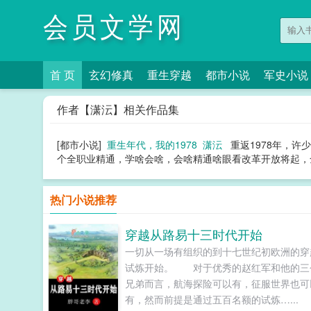
会员文学网
首 页
玄幻修真
重生穿越
都市小说
军史小说
作者【潇沄】相关作品集
[都市小说]
重生年代，我的1978
潇沄
重返1978年，
个全职业精通，学啥会啥，会啥精通啥眼看改革开放将起，全
热门小说推荐
穿越从路易十三时代开始
一切从一场有组织的到十七世纪初欧洲的穿
试炼开始。 对于优秀的赵红军和他的三
兄弟而言，航海探险可以有，征服世界也可
有，然而前提是通过五百名额的试炼…...