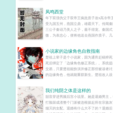
凤鸣西堂
年下双强伪父子双帝王疯批质子攻x高冷帝
受九国五州，燕国立鼎，雄霸天下。传闻秦
三公子秦诏乃美人之子，最不得宠。秦国式
微，为表忠心，便将他送去燕国作质子。几
春秋，万里霜寒。秦诏乖顺，颇得燕王宠溺
于及冠年放他归去。哪知三个月后，他竟扫
小说家的边缘角色自救指南
障碍，弑父即位。自此后狼子野心，昭然若
楚祖上辈子是个小说家，因为通宵赶稿猝死
三载风云变幻，他荡平七国，强灭五州，将
死后绑定了「边缘角色修正系统」。系统提
山归化为一，却将精兵对准燕国。强破宫门
交易，只要楚祖能扮演并修正那些被读者讨
日，未杀一名俘虏，未夺半只鸡犬。燕王端
的边缘角色，他就能重获新生。楚祖改人设
坐，临视睥睨，不怒而自威。二人对上视线
吧？老擅长了！第一本读者A你可以让反派
促狭中带着几分挑衅，金阶玉殿便生了寒。
智，但你最好不要做梦觉得读者也会降智，
凤目微眯，仍循着旧日称呼，质问声凛冽，
我们纯阴之体是这样的
难懂吗？还是读者A靠靠靠！早说是大佬的
儿，如今可要杀了寡人？秦诏俯身，骤然折
韶音穿进男频后宫小说里。她是退婚男主，
中局中局啊！！祖爹！对不起！是我说话太
跪了下去往日隐忍换作桀骜，锋锐眉眼经年
打脸踩成渣整个门派被连根拔起所在宗族灰
声了！！第二本读者B狗塑适可而止，就算
炼，越发显得狠厉，但唇角柔情却化作了一
烟灭的女配。退婚有什么大不了的？退婚后
重复强调五百次他是可爱狗狗，但我只看到
笑，未免舍不得。哦？宫城十里，凤冠霞帔