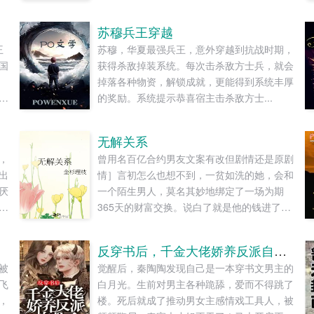
苏穆兵王穿越
王
苏穆，华夏最强兵王，意外穿越到抗战时期，
国
获得杀敌掉装系统。每次击杀敌方士兵，就会
掉落各种物资，解锁成就，更能得到系统丰厚
渡
的奖励。系统提示恭喜宿主击杀敌方士...
，
平
无解关系
揭
，
曾用名百亿合约男友文案有改但剧情还是原剧
河
出
情］言初怎么也想不到，一贫如洗的她，会和
之
厌
一个陌生男人，莫名其妙地绑定了一场为期
是
365天的财富交换。说白了就是他的钱进了她
，
降
账户，她的钱进了他账户还转！不！回！去！
那
很
好消息对方是陆洺执，陆氏集团太子爷，多
吾
反穿书后，千金大佬娇养反派自救了
局
金，年轻，人还帅。坏消息这人脾气差，控制
膝
被
觉醒后，秦陶陶发现自己是一本穿书文男主的
大
欲强，还打算趁机和她来场合约恋爱。...
淬
飞
白月光。生前对男主各种跪舔，爱而不得跳了
你
抹
，
楼。死后就成了推动男女主感情戏工具人，被
了
，