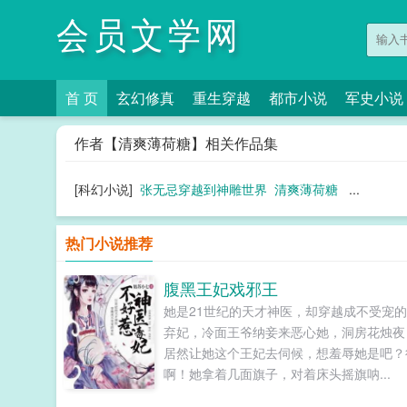
会员文学网
首 页
玄幻修真
重生穿越
都市小说
军史小说
作者【清爽薄荷糖】相关作品集
[科幻小说]
张无忌穿越到神雕世界
清爽薄荷糖
...
热门小说推荐
腹黑王妃戏邪王
她是21世纪的天才神医，却穿越成不受宠
弃妃，冷面王爷纳妾来恶心她，洞房花烛夜
居然让她这个王妃去伺候，想羞辱她是吧？
啊！她拿着几面旗子，对着床头摇旗呐...