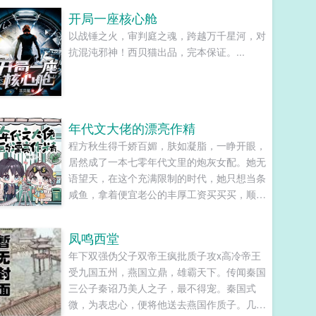
智，但你最好不要做梦觉得读者也会降智，很
开局一座核心舱
难懂吗？还是读者A靠靠靠！早说是大佬的局
以战锤之火，审判庭之魂，跨越万千星河，对
中局中局啊！！祖爹！对不起！是我说话太大
抗混沌邪神！西贝猫出品，完本保证。...
声了！！第二本读者B狗塑适可而止，就算你
重复强调五百次他是可爱狗狗，但我只看到了
一只舔狗，还是不会汪汪叫的那种。还是读者
B起猛了，看到无敌阳光开朗大狗狗了，哪里
能领养，阿祖！我也要养阿祖！！第三本读者
年代文大佬的漂亮作精
C作者生活这么不如意，一定要搞这么五毒俱
程方秋生得千娇百媚，肤如凝脂，一睁开眼，
全的角色？写不出来东西找个班上吧。还是读
居然成了一本七零年代文里的炮灰女配。她无
者CMD，祖神，我可真该死啊！第四本第五
语望天，在这个充满限制的时代，她只想当条
本第六本楚祖怎么样，虽然演的一般，但我改
咸鱼，拿着便宜老公的丰厚工资买买买，顺便
得还行吧？系统你知道什么叫边缘角色吗？人
再好好享受宽肩窄腰，冷峻帅气...
气大爆角色算什么边缘角色啊！！！
TIPS12100存稿箱吐章节，偶尔抽空改错字2
凤鸣西堂
警惕祖哥感情牌，他是个狠人3wb短不拉揪，
年下双强伪父子双帝王疯批质子攻x高冷帝王
随机掉落祖哥CG4论坛都会标注发言时间，
受九国五州，燕国立鼎，雄霸天下。传闻秦国
精确到秒，有用5是想简单尝试各种题材的产
三公子秦诏乃美人之子，最不得宠。秦国式
物，专栏预收有各个题材，收收菜呗w...
微，为表忠心，便将他送去燕国作质子。几渡