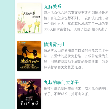
无解关系
曾用名百亿合约男友文案有改但剧情还是原
情］言初怎么也想不到，一贫如洗的她，会
一个陌生男人，莫名其妙地绑定了一场为期
365天的财富交换。说白了就是他的钱进了
账户，她的钱进了他账户还转！不！回！去
好消息对方是陆洺执，陆氏集团太子爷，多
情满雾云山
金，年轻，人还帅。坏消息这人脾气差，控
情满雾云山作者用舒展自如的开放式艺术手
欲强，还打算趁机和她来场合约恋爱。...
法，以爱情的起伏为脉络，以艰苦创业为主
线，围绕着华高灿毛妮妮的爱情故事，勾划
林瑛甘雯丽关文彬梁仕达丁...
九叔的掌门大弟子
携带可成长空间重生清末，成为九叔的掌门
弟子。不断成长，并开山立派。...