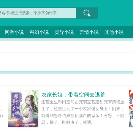
网游小说
科幻小说
灵异小说
言情小说
其他小说
农家长姐：带着空间去逃荒
的
逃荒重生种田空间团宠萌宝基建甜宠宋清瑶重
，
生了，还重生到了一个农家傻女身上！刚来，
行
就看到恶毒伯娘欺负临产的母亲！可恶，不能
忍，拼了。刚解决了，就遇...