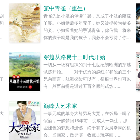
笼中青雀（重生）
剧
青雀先是小姐的伴读丫鬟，又成了小姐的陪嫁
和
丫鬟。小姐婚后多年无子，她又被提拔为姑爷
的妾。小姐握着她的手说青雀，你信我，将来
她
你的孩子就是我的孩子，我必不会亏待了你。
！
青雀信了。她先后生下一女一儿，都养在小姐
膝下。姑爷步步高升，先做尚书，又做丞相，
穿越从路易十三时代开始
制
她的一双儿女日渐长大，女儿如花貌美，儿子
一切从一场有组织的到十七世纪初欧洲的穿越
才学过人，人人都说，她的好日子要来了。可
试炼开始。 对于优秀的赵红军和他的三个
女儿被送去和番儿子被打断双腿的冬天，她也
了
兄弟而言，航海探险可以有，征服世界也可以
以嫉妒盗窃两重罪名，死在一个寒冷的夜。青
有，然而前提是通过五百名额的试炼…...
雀死不瞑目。她想问一问她的小姐，她从小相
伴，一起长大的小姐分明情分承诺历历在目，
为什么这样待她？为什么这样待她的孩子们？
巅峰大艺术家
重来一回，她已经是姑爷的侍妾，肚里才怀上
大
一事无成的单身大龄男马大宽，在饭局上喝了
女儿。上一世醉眼看她目不转睛的楚王，此生
假酒，一醉梦回16年前，变成大一新生，那
依旧紧盯着她。摸着还未隆起的小腹，她抛却
些褪色的梦想和遗憾，终于有了大展拳脚的机
礼义廉耻，上了楚王的榻。...
会。当画家，做导演，收藏古玩字画，...