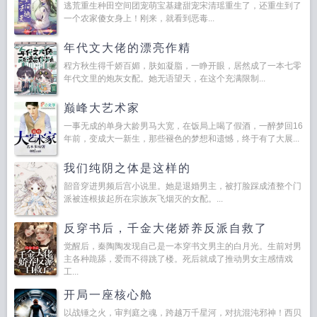
逃荒重生种田空间团宠萌宝基建甜宠宋清瑶重生了，还重生到了
一个农家傻女身上！刚来，就看到恶毒...
年代文大佬的漂亮作精
程方秋生得千娇百媚，肤如凝脂，一睁开眼，居然成了一本七零
年代文里的炮灰女配。她无语望天，在这个充满限制...
巅峰大艺术家
一事无成的单身大龄男马大宽，在饭局上喝了假酒，一醉梦回16
年前，变成大一新生，那些褪色的梦想和遗憾，终于有了大展...
我们纯阴之体是这样的
韶音穿进男频后宫小说里。她是退婚男主，被打脸踩成渣整个门
派被连根拔起所在宗族灰飞烟灭的女配。...
反穿书后，千金大佬娇养反派自救了
觉醒后，秦陶陶发现自己是一本穿书文男主的白月光。生前对男
主各种跪舔，爱而不得跳了楼。死后就成了推动男女主感情戏
工...
开局一座核心舱
以战锤之火，审判庭之魂，跨越万千星河，对抗混沌邪神！西贝