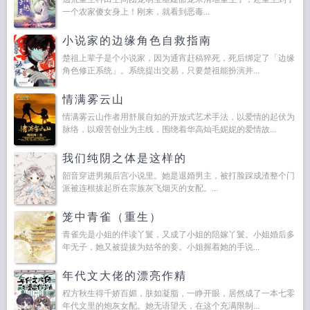
一个农家傻女身上！刚来，就看到恶毒...
小说家的边缘角色自救指南
楚祖上辈子是个小说家，因为通宵赶稿猝死，死后绑定了「边缘
角色修正系统」。系统提出交易，只要楚祖能扮演并...
情满雾云山
情满雾云山作者用舒展自如的开放式艺术手法，以爱情的起伏为
脉络，以艰苦创业为主线，围绕着华高灿毛妮妮的爱情故...
我们纯阴之体是这样的
韶音穿进男频后宫小说里。她是退婚男主，被打脸踩成渣整个门
派被连根拔起所在宗族灰飞烟灭的女配。...
笼中青雀（重生）
青雀先是小姐的伴读丫鬟，又成了小姐的陪嫁丫鬟。小姐婚后多
年无子，她又被提拔为姑爷的妾。小姐握着她的手说...
年代文大佬的漂亮作精
程方秋生得千娇百媚，肤如凝脂，一睁开眼，居然成了一本七零
年代文里的炮灰女配。她无语望天，在这个充满限制...