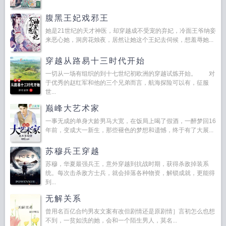
腹黑王妃戏邪王
她是21世纪的天才神医，却穿越成不受宠的弃妃，冷面王爷纳妾
来恶心她，洞房花烛夜，居然让她这个王妃去伺候，想羞辱她...
穿越从路易十三时代开始
一切从一场有组织的到十七世纪初欧洲的穿越试炼开始。 对
于优秀的赵红军和他的三个兄弟而言，航海探险可以有，征服
世...
巅峰大艺术家
一事无成的单身大龄男马大宽，在饭局上喝了假酒，一醉梦回16
年前，变成大一新生，那些褪色的梦想和遗憾，终于有了大展...
苏穆兵王穿越
苏穆，华夏最强兵王，意外穿越到抗战时期，获得杀敌掉装系
统。每次击杀敌方士兵，就会掉落各种物资，解锁成就，更能得
到...
无解关系
曾用名百亿合约男友文案有改但剧情还是原剧情］言初怎么也想
不到，一贫如洗的她，会和一个陌生男人，莫名...