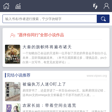
“愿伴你同行”全部小说作品
大秦的旗帜终将遍布诸天
一个知晓自己命运的天道和一位开创了历史的帝皇会开创出什么
未来，且听我娓娓道来。（本书主观因素过多，谨慎品尝。ps小
白第一次写书，有意见欢迎评论）...
完结小说推荐
www.vipwx.org
被偏执万人迷O盯上了
易璟穿书了，还是穿进了一本百合abopo文。如果易璟没记错，
这本po文的omega女主郁淼是个不折不扣的万人迷。...
农家长姐：带着空间去逃荒
逃荒重生种田空间团宠萌宝基建甜宠宋清瑶重生了，还重生到了