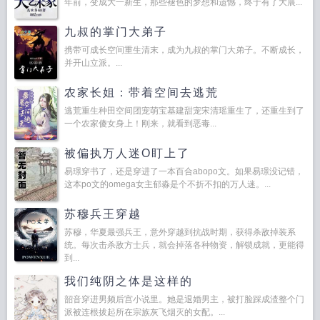
年前，变成大一新生，那些褪色的梦想和遗憾，终于有了大展...
九叔的掌门大弟子
携带可成长空间重生清末，成为九叔的掌门大弟子。不断成长，
并开山立派。...
农家长姐：带着空间去逃荒
逃荒重生种田空间团宠萌宝基建甜宠宋清瑶重生了，还重生到了
一个农家傻女身上！刚来，就看到恶毒...
被偏执万人迷O盯上了
易璟穿书了，还是穿进了一本百合abopo文。如果易璟没记错，
这本po文的omega女主郁淼是个不折不扣的万人迷。...
苏穆兵王穿越
苏穆，华夏最强兵王，意外穿越到抗战时期，获得杀敌掉装系
统。每次击杀敌方士兵，就会掉落各种物资，解锁成就，更能得
到...
我们纯阴之体是这样的
韶音穿进男频后宫小说里。她是退婚男主，被打脸踩成渣整个门
派被连根拔起所在宗族灰飞烟灭的女配。...