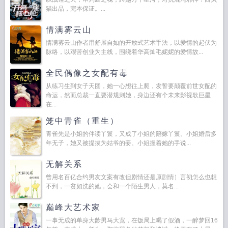
猫出品，完本保证。...
情满雾云山
情满雾云山作者用舒展自如的开放式艺术手法，以爱情的起伏为
脉络，以艰苦创业为主线，围绕着华高灿毛妮妮的爱情故...
全民偶像之女配有毒
从练习生到女子天团，她一心想往上爬，发誓要颠覆前世女配的
命运，然而总裁一直要潜规则她，身边还有个未来影视歌巨星
在...
笼中青雀（重生）
青雀先是小姐的伴读丫鬟，又成了小姐的陪嫁丫鬟。小姐婚后多
年无子，她又被提拔为姑爷的妾。小姐握着她的手说...
无解关系
曾用名百亿合约男友文案有改但剧情还是原剧情］言初怎么也想
不到，一贫如洗的她，会和一个陌生男人，莫名...
巅峰大艺术家
一事无成的单身大龄男马大宽，在饭局上喝了假酒，一醉梦回16