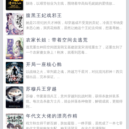
脉络，以艰苦创业为主线，围绕着华高灿毛妮妮的爱情故...
腹黑王妃戏邪王
她是21世纪的天才神医，却穿越成不受宠的弃妃，冷面王爷纳妾
来恶心她，洞房花烛夜，居然让她这个王妃去伺候，想羞辱她...
农家长姐：带着空间去逃荒
逃荒重生种田空间团宠萌宝基建甜宠宋清瑶重生了，还重生到了
一个农家傻女身上！刚来，就看到恶毒...
开局一座核心舱
以战锤之火，审判庭之魂，跨越万千星河，对抗混沌邪神！西贝
猫出品，完本保证。...
苏穆兵王穿越
苏穆，华夏最强兵王，意外穿越到抗战时期，获得杀敌掉装系
统。每次击杀敌方士兵，就会掉落各种物资，解锁成就，更能得
到...
年代文大佬的漂亮作精
程方秋生得千娇百媚，肤如凝脂，一睁开眼，居然成了一本七零
年代文里的炮灰女配。她无语望天，在这个充满限制...