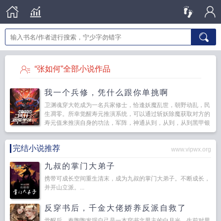
“张如何”全部小说作品
我一个兵修，凭什么跟你单挑啊
卫渊魂穿大乾成为一名兵家修士，恰逢妖魔乱世，朝野动乱，民
生凋零。所幸觉醒寿元推演系统，可以通过斩妖除魔获取对方的
寿元值来推演自身的功法，军阵，神通从到，从到，从到黑甲银
袍的卫渊左手扶刀，右手持戟，傲然屹立于祥云之上，身后是...
完结小说推荐
www.vipwx.org
九叔的掌门大弟子
携带可成长空间重生清末，成为九叔的掌门大弟子。不断成长，
并开山立派。...
反穿书后，千金大佬娇养反派自救了
觉醒后，秦陶陶发现自己是一本穿书文男主的白月光。生前对男