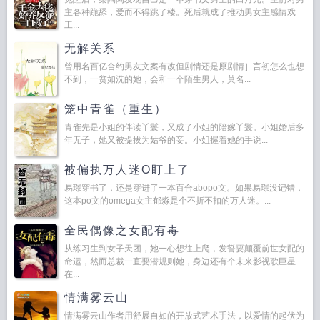
主各种跪舔，爱而不得跳了楼。死后就成了推动男女主感情戏
工...
无解关系
曾用名百亿合约男友文案有改但剧情还是原剧情］言初怎么也想
不到，一贫如洗的她，会和一个陌生男人，莫名...
笼中青雀（重生）
青雀先是小姐的伴读丫鬟，又成了小姐的陪嫁丫鬟。小姐婚后多
年无子，她又被提拔为姑爷的妾。小姐握着她的手说...
被偏执万人迷O盯上了
易璟穿书了，还是穿进了一本百合abopo文。如果易璟没记错，
这本po文的omega女主郁淼是个不折不扣的万人迷。...
全民偶像之女配有毒
从练习生到女子天团，她一心想往上爬，发誓要颠覆前世女配的
命运，然而总裁一直要潜规则她，身边还有个未来影视歌巨星
在...
情满雾云山
情满雾云山作者用舒展自如的开放式艺术手法，以爱情的起伏为