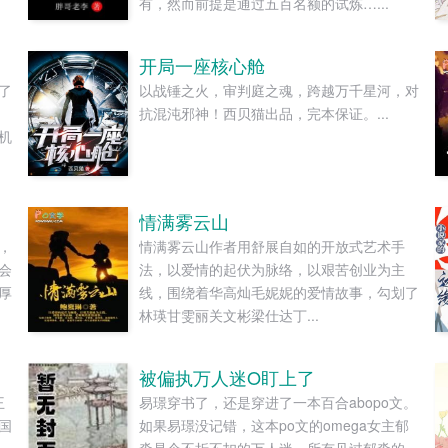
有，然而前提是通过五百名额的试炼…...
开局一座核心舱
了
以战锤之火，审判庭之魂，跨越万千星河，对
那
抗混沌邪神！西贝猫出品，完本保证。...
机
情满雾云山
，
情满雾云山作者用舒展自如的开放式艺术手
会
法，以爱情的起伏为脉络，以艰苦创业为主
厚
线，围绕着华高灿毛妮妮的爱情故事，勾划了
林瑛甘雯丽关文彬梁仕达丁...
被偏执万人迷O盯上了
王
易璟穿书了，还是穿进了一本百合abopo文。
国
如果易璟没记错，这本po文的omega女主郁