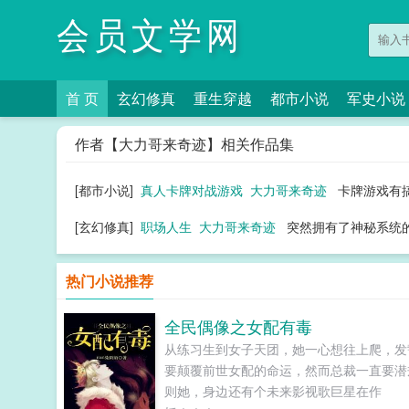
会员文学网
首 页
玄幻修真
重生穿越
都市小说
军史小说
作者【大力哥来奇迹】相关作品集
[都市小说]
真人卡牌对战游戏
大力哥来奇迹
卡牌游戏有搞
[玄幻修真]
职场人生
大力哥来奇迹
突然拥有了神秘系统的
热门小说推荐
全民偶像之女配有毒
从练习生到女子天团，她一心想往上爬，发
要颠覆前世女配的命运，然而总裁一直要潜
则她，身边还有个未来影视歌巨星在作