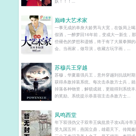
妖！！！...
巅峰大艺术家
一事无成的单身大龄男马大宽，在饭局上喝
假酒，一醉梦回16年前，变成大一新生，
些褪色的梦想和遗憾，终于有了大展拳脚的
会。当画家，做导演，收藏古玩字画，...
苏穆兵王穿越
苏穆，华夏最强兵王，意外穿越到抗战时期
获得杀敌掉装系统。每次击杀敌方士兵，就
掉落各种物资，解锁成就，更能得到系统丰
的奖励。系统提示恭喜宿主击杀敌方士...
凤鸣西堂
年下双强伪父子双帝王疯批质子攻x高冷帝
受九国五州，燕国立鼎，雄霸天下。传闻秦