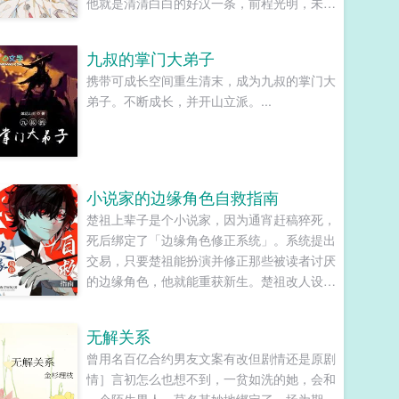
他就是清清白白的好汉一条，前程光明，未来
无限。但既然他这么记恨N多年后。龙傲天男
主我知道是我配不上你，但我在你身边鞍前马
九叔的掌门大弟子
后了五百年，饭给你做，衣服给你买，天材地
携带可成长空间重生清末，成为九叔的掌门大
宝为你抢，你特么能不能看我一眼？...
弟子。不断成长，并开山立派。...
小说家的边缘角色自救指南
楚祖上辈子是个小说家，因为通宵赶稿猝死，
死后绑定了「边缘角色修正系统」。系统提出
交易，只要楚祖能扮演并修正那些被读者讨厌
的边缘角色，他就能重获新生。楚祖改人设是
吧？老擅长了！第一本读者A你可以让反派降
智，但你最好不要做梦觉得读者也会降智，很
无解关系
难懂吗？还是读者A靠靠靠！早说是大佬的局
曾用名百亿合约男友文案有改但剧情还是原剧
中局中局啊！！祖爹！对不起！是我说话太大
情］言初怎么也想不到，一贫如洗的她，会和
声了！！第二本读者B狗塑适可而止，就算你