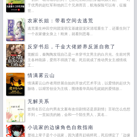
于优秀的赵红军和他的三个兄弟而言，航海探险可以有，征服
世...
农家长姐：带着空间去逃荒
逃荒重生种田空间团宠萌宝基建甜宠宋清瑶重生了，还重生到了
一个农家傻女身上！刚来，就看到恶毒...
反穿书后，千金大佬娇养反派自救了
觉醒后，秦陶陶发现自己是一本穿书文男主的白月光。生前对男
主各种跪舔，爱而不得跳了楼。死后就成了推动男女主感情戏
工...
情满雾云山
情满雾云山作者用舒展自如的开放式艺术手法，以爱情的起伏为
脉络，以艰苦创业为主线，围绕着华高灿毛妮妮的爱情故...
无解关系
曾用名百亿合约男友文案有改但剧情还是原剧情］言初怎么也想
不到，一贫如洗的她，会和一个陌生男人，莫名...
小说家的边缘角色自救指南
楚祖上辈子是个小说家，因为通宵赶稿猝死，死后绑定了「边缘