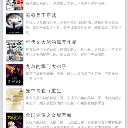
角色修正系统」。系统提出交易，只要楚祖能扮演并...
苏穆兵王穿越
苏穆，华夏最强兵王，意外穿越到抗战时期，获得杀敌掉装系
统。每次击杀敌方士兵，就会掉落各种物资，解锁成就，更能得
到...
年代文大佬的漂亮作精
程方秋生得千娇百媚，肤如凝脂，一睁开眼，居然成了一本七零
年代文里的炮灰女配。她无语望天，在这个充满限制...
九叔的掌门大弟子
携带可成长空间重生清末，成为九叔的掌门大弟子。不断成长，
并开山立派。...
笼中青雀（重生）
青雀先是小姐的伴读丫鬟，又成了小姐的陪嫁丫鬟。小姐婚后多
年无子，她又被提拔为姑爷的妾。小姐握着她的手说...
全民偶像之女配有毒
从练习生到女子天团，她一心想往上爬，发誓要颠覆前世女配的
命运，然而总裁一直要潜规则她，身边还有个未来影视歌巨星