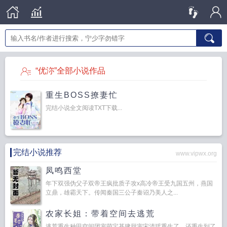
“优沵”全部小说作品
重生BOSS撩妻忙
完结小说全文阅读TXT下载...
完结小说推荐
www.vipwx.org
凤鸣西堂
年下双强伪父子双帝王疯批质子攻x高冷帝王受九国五州，燕国
立鼎，雄霸天下。传闻秦国三公子秦诏乃美人之...
农家长姐：带着空间去逃荒
逃荒重生种田空间团宠萌宝基建甜宠宋清瑶重生了，还重生到了