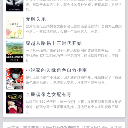
统。每次击杀敌方士兵，就会掉落各种物资，解锁成就，更能得
到...
无解关系
曾用名百亿合约男友文案有改但剧情还是原剧情］言初怎么也想
不到，一贫如洗的她，会和一个陌生男人，莫名...
穿越从路易十三时代开始
一切从一场有组织的到十七世纪初欧洲的穿越试炼开始。 对
于优秀的赵红军和他的三个兄弟而言，航海探险可以有，征服
世...
小说家的边缘角色自救指南
楚祖上辈子是个小说家，因为通宵赶稿猝死，死后绑定了「边缘
角色修正系统」。系统提出交易，只要楚祖能扮演并...
全民偶像之女配有毒
从练习生到女子天团，她一心想往上爬，发誓要颠覆前世女配的
命运，然而总裁一直要潜规则她，身边还有个未来影视歌巨星
在...
天灾末世我靠薅羊毛囤千亿物资免费阅读
往事不回头余生不将就