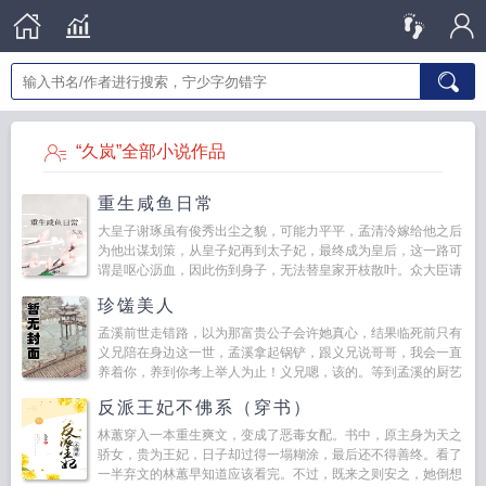
“久岚”全部小说作品
重生咸鱼日常
大皇子谢琢虽有俊秀出尘之貌，可能力平平，孟清泠嫁给他之后
为他出谋划策，从皇子妃再到太子妃，最终成为皇后，这一路可
谓是呕心沥血，因此伤到身子，无法替皇家开枝散叶。众大臣请
求谢琢纳妃，谢琢不曾同意，但孟清泠知道，他最终定会妥协...
珍馐美人
孟溪前世走错路，以为那富贵公子会许她真心，结果临死前只有
义兄陪在身边这一世，孟溪拿起锅铲，跟义兄说哥哥，我会一直
养着你，养到你考上举人为止！义兄嗯，该的。等到孟溪的厨艺
名扬京都后，她发现他的...
反派王妃不佛系（穿书）
林蕙穿入一本重生爽文，变成了恶毒女配。书中，原主身为天之
骄女，贵为王妃，日子却过得一塌糊涂，最后还不得善终。看了
一半弃文的林蕙早知道应该看完。不过，既来之则安之，她倒想