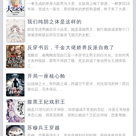
一事无成的单身大龄男马大宽，在饭局上喝了假酒，一醉梦回16
年前，变成大一新生，那些褪色的梦想和遗憾，终于有了大展...
我们纯阴之体是这样的
韶音穿进男频后宫小说里。她是退婚男主，被打脸踩成渣整个门
派被连根拔起所在宗族灰飞烟灭的女配。...
反穿书后，千金大佬娇养反派自救了
觉醒后，秦陶陶发现自己是一本穿书文男主的白月光。生前对男
主各种跪舔，爱而不得跳了楼。死后就成了推动男女主感情戏
工...
开局一座核心舱
以战锤之火，审判庭之魂，跨越万千星河，对抗混沌邪神！西贝
猫出品，完本保证。...
腹黑王妃戏邪王
她是21世纪的天才神医，却穿越成不受宠的弃妃，冷面王爷纳妾
来恶心她，洞房花烛夜，居然让她这个王妃去伺候，想羞辱她...
苏穆兵王穿越
苏穆，华夏最强兵王，意外穿越到抗战时期，获得杀敌掉装系