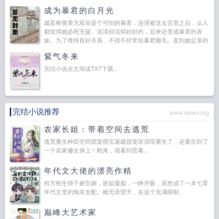
知道，凭什么原主这条件过...
成为暴君的白月光
戚星枢俊美无双却是个可怕的暴君，连清被送去宫里之后，众人
都觉得她必死无疑。连清却活得好好的，后来还变成暴君的表
妹。为了维持良好关系，不得不经常给暴君顺毛。直到她定亲的
时候，毛顺不好了暴君一把按住她，...
紫气冬来
完结小说全文阅读TXT下载...
完结小说推荐
www.vipwx.org
农家长姐：带着空间去逃荒
逃荒重生种田空间团宠萌宝基建甜宠宋清瑶重生了，还重生到了
一个农家傻女身上！刚来，就看到恶毒...
年代文大佬的漂亮作精
程方秋生得千娇百媚，肤如凝脂，一睁开眼，居然成了一本七零
年代文里的炮灰女配。她无语望天，在这个充满限制...
巅峰大艺术家