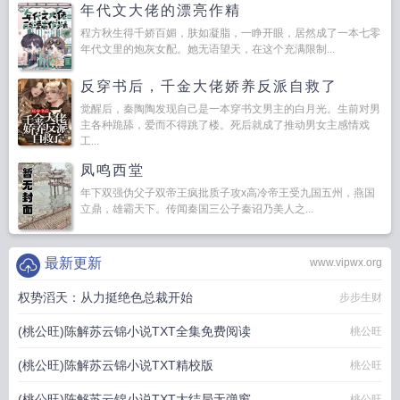
年代文大佬的漂亮作精
程方秋生得千娇百媚，肤如凝脂，一睁开眼，居然成了一本七零
年代文里的炮灰女配。她无语望天，在这个充满限制...
反穿书后，千金大佬娇养反派自救了
觉醒后，秦陶陶发现自己是一本穿书文男主的白月光。生前对男
主各种跪舔，爱而不得跳了楼。死后就成了推动男女主感情戏
工...
凤鸣西堂
年下双强伪父子双帝王疯批质子攻x高冷帝王受九国五州，燕国
立鼎，雄霸天下。传闻秦国三公子秦诏乃美人之...
最新更新
www.vipwx.org
权势滔天：从力挺绝色总裁开始
步步生财
(桃公旺)陈解苏云锦小说TXT全集免费阅读
桃公旺
(桃公旺)陈解苏云锦小说TXT精校版
桃公旺
(桃公旺)陈解苏云锦小说TXT大结局无弹窗
桃公旺