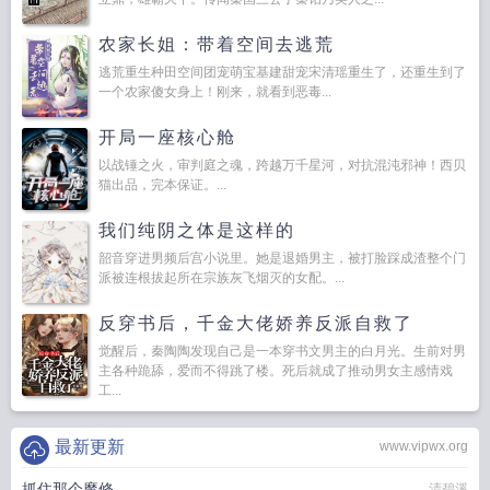
农家长姐：带着空间去逃荒
逃荒重生种田空间团宠萌宝基建甜宠宋清瑶重生了，还重生到了
一个农家傻女身上！刚来，就看到恶毒...
开局一座核心舱
以战锤之火，审判庭之魂，跨越万千星河，对抗混沌邪神！西贝
猫出品，完本保证。...
我们纯阴之体是这样的
韶音穿进男频后宫小说里。她是退婚男主，被打脸踩成渣整个门
派被连根拔起所在宗族灰飞烟灭的女配。...
反穿书后，千金大佬娇养反派自救了
觉醒后，秦陶陶发现自己是一本穿书文男主的白月光。生前对男
主各种跪舔，爱而不得跳了楼。死后就成了推动男女主感情戏
工...
最新更新
www.vipwx.org
抓住那个魔修
清碧溪