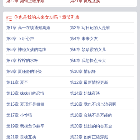
第22章 如何正確穿戴
第21章 灵魂互换
你也是我的未来女友吗？
章节列表
第1章 高一在读通知离婚
第2章 写日记的人是谁
第3章 互听心声
第4章 未来女友
第5章 神秘女孩的笔跡
第6章 顏珍霞的女儿
第7章 柠柠的水杯
第8章 我想快点长大
第9章 夏瑾舒的怀疑
第10章 情侣杯
第11章 夏至
第12章 最新情报更新
第13章 妹妹们的恋情
第14章 姐妹夜谈
第15章 夏瑾舒是姐姐
第16章 我也不想当渣男啊
第17章 小馋猫
第18章 金钱不是万能的
第19章 我摸鱼你躺平
第20章 姐姐的约会基金
第21章 灵魂互换
第22章 如何正確穿戴