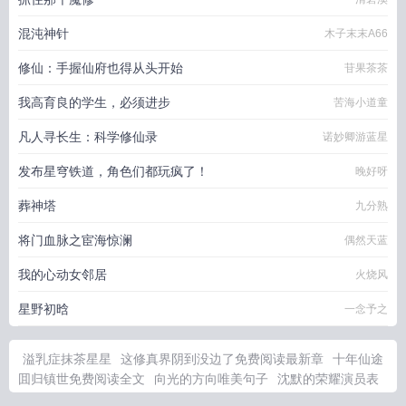
混沌神针
木子末末A66
修仙：手握仙府也得从头开始
苷果茶茶
我高育良的学生，必须进步
苦海小道童
凡人寻长生：科学修仙录
诺妙卿游蓝星
发布星穹铁道，角色们都玩疯了！
晚好呀
葬神塔
九分熟
将门血脉之宦海惊澜
偶然天蓝
我的心动女邻居
火烧风
星野初晗
一念予之
溢乳症抹茶星星
这修真界阴到没边了免费阅读最新章
十年仙途
囬归镇世免费阅读全文
向光的方向唯美句子
沈默的荣耀演员表
好久不见秦先生类似的电视剧
末日之幸存偏差doris
我种胡萝卜