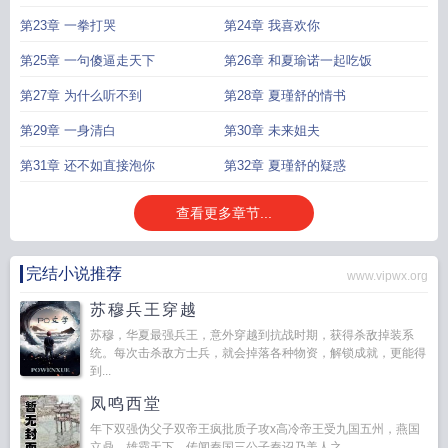
第23章 一拳打哭
第24章 我喜欢你
第25章 一句傻逼走天下
第26章 和夏瑜诺一起吃饭
第27章 为什么听不到
第28章 夏瑾舒的情书
第29章 一身清白
第30章 未来姐夫
第31章 还不如直接泡你
第32章 夏瑾舒的疑惑
查看更多章节...
完结小说推荐
www.vipwx.org
苏穆兵王穿越
苏穆，华夏最强兵王，意外穿越到抗战时期，获得杀敌掉装系
统。每次击杀敌方士兵，就会掉落各种物资，解锁成就，更能得
到...
凤鸣西堂
年下双强伪父子双帝王疯批质子攻x高冷帝王受九国五州，燕国
立鼎，雄霸天下。传闻秦国三公子秦诏乃美人之...