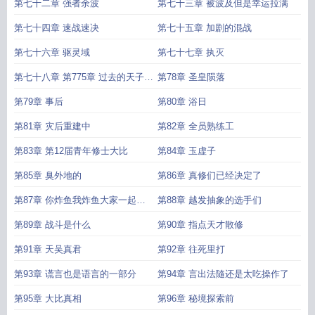
第七十二章 强者余波
第七十三章 被波及但是幸运拉满
第七十四章 速战速决
第七十五章 加剧的混战
第七十六章 驱灵域
第七十七章 执灭
第七十八章 第775章 过去的天子之
第78章 圣皇陨落
死番外
第79章 事后
第80章 浴日
第81章 灾后重建中
第82章 全员熟练工
第83章 第12届青年修士大比
第84章 玉虚子
第85章 臭外地的
第86章 真修们已经决定了
第87章 你炸鱼我炸鱼大家一起创
第88章 越发抽象的选手们
造高压环境
第89章 战斗是什么
第90章 指点天才散修
第91章 天吴真君
第92章 往死里打
第93章 谎言也是语言的一部分
第94章 言出法隨还是太吃操作了
第95章 大比真相
第96章 秘境探索前