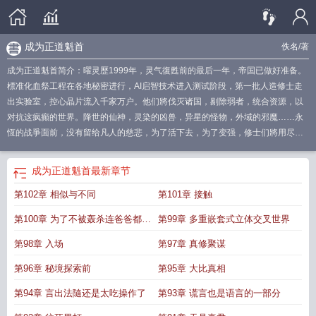
成为正道魁首
佚名
/著
成为正道魁首简介：曜灵歷1999年，灵气復甦前的最后一年，帝国已做好准备。
標准化血祭工程在各地秘密进行，AI启智技术进入测试阶段，第一批人造修士走
出实验室，控心晶片流入千家万户。他们將伐灭诸国，剔除弱者，统合资源，以
对抗这疯癲的世界。降世的仙神，灵染的凶兽，异星的怪物，外域的邪魔……永
恆的战爭面前，没有留给凡人的慈悲，为了活下去，为了变强，修士们將用尽一
切手段。生存面前，无所谓正邪。「所以，我会成为正道魁首，碾过
做正道魁首
的那些年
成为正道魁首的炉鼎后
我在正道当魁首
成为正道魁首从邪修开始
成
成为正道魁首
最新章节
为正道魁首无防盗
我成为了正道第一大佬笔趣
成为正道魁首的条件
成为正道魁
第102章 相似与不同
第101章 接触
首笔趣阁
我成为了正道第一大佬起点
成为正道魁首的炉鼎后免费阅读
成为正道
魁首之后免费阅读
成为正道魁首是如何养成的男主
成为正道魁首从邪修开始笔
第100章 为了不被轰杀连爸爸都叫
第99章 多重嵌套式立体交叉世界
趣阁
成为正道魁首后发现我是反派
我在正道做魁首
得出来吗
第98章 入场
第97章 真修聚谋
第96章 秘境探索前
第95章 大比真相
第94章 言出法隨还是太吃操作了
第93章 谎言也是语言的一部分