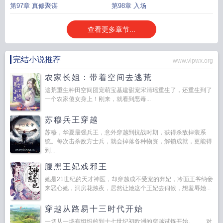
第97章 真修聚谋
第98章 入场
查看更多章节...
完结小说推荐
www.vipwx.org
农家长姐：带着空间去逃荒
逃荒重生种田空间团宠萌宝基建甜宠宋清瑶重生了，还重生到了
一个农家傻女身上！刚来，就看到恶毒...
苏穆兵王穿越
苏穆，华夏最强兵王，意外穿越到抗战时期，获得杀敌掉装系
统。每次击杀敌方士兵，就会掉落各种物资，解锁成就，更能得
到...
腹黑王妃戏邪王
她是21世纪的天才神医，却穿越成不受宠的弃妃，冷面王爷纳妾
来恶心她，洞房花烛夜，居然让她这个王妃去伺候，想羞辱她...
穿越从路易十三时代开始
一切从一场有组织的到十七世纪初欧洲的穿越试炼开始。 对