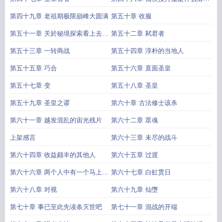
概念
第四十九章 老祖期极限巔峰大圆满
第五十章 收服
第五十一章 关於秘境探索看上去像
第五十二章 弒君者
是要殖民异世界这件事
第五十三章 一转商战
第五十四章 淳朴的当地人
第五十五章 巧合
第五十六章 直面圣皇
第五十七章 变
第五十八章 圣皇
第五十九章 圣皇之谬
第六十章 古法修士该杀
第六十一章 越发混乱的宙光残片
第六十二章 眾魂
上架感言
第六十三章 未尽的战斗
第六十四章 收益颇丰的其他人
第六十五章 过渡
第六十六章 两个人中有一个马上会
第六十七章 白虹贯日
死
第六十八章 对视
第六十九章 仙墮
第七十章 事已至此先读条灭世吧
第七十一章 混战的开端