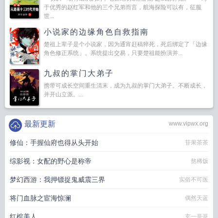
于优秀的赵红军和他的三个兄弟而言，航海探险可以有，征服
世...
小说家的边缘角色自救指南
楚祖上辈子是个小说家，因为通宵赶稿猝死，死后绑定了「边缘
角色修正系统」。系统提出交易，只要楚祖能扮演并...
九叔的掌门大弟子
携带可成长空间重生清末，成为九叔的掌门大弟子。不断成长，
并开山立派。...
最新更新
www.vipwx.org
修仙：手握仙府也得从头开始
苷果茶茶
综影视：女配的野心是称帝
熬稀饭
梦幻西游：我押镖捉鬼威震三界
实俗不可医
将门血脉之宦海惊澜
偶然天蓝
红棺美人
玄一哥哥