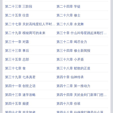
第二十三章 三阶段
第二十四章 学徒
第二十五章 往昔
第二十六章 修士
第二十七章 关於高纯度狂人平时看
第二十八章 水龙舞
上去像阴暗的幕后黑手这件事
第二十九章 模稜两可的未来
第三十章 什么叫母星跳起来殴打宇
宙
第三十一章 对轰
第三十二章 竭尽全力
第三十三章 事后
第三十四章 修士新闻报
第三十五章 总部
第三十六章 小矛盾
第三十七章 食
第三十八章 鬆散的正道
第三十九章 七杀真君
第四十章 仙神传承
第四十一章 创世之语
第四十二章 第一推动力
第四十三章 速学攻略
第四十四章 关於血剑门新掌门想要
成为偶像这件事
第四十五章 癲婆
第四十六章 你谁
第四十七章 並非智者
第四十八章 仙侠搜打撤是什么落后