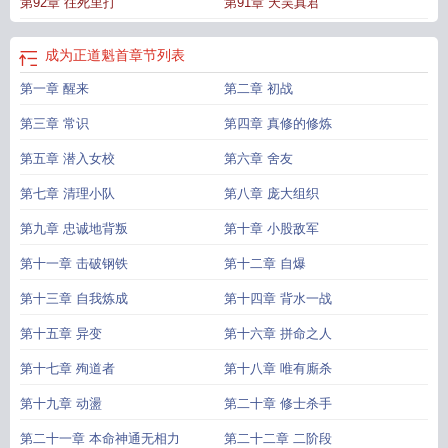
第92章 往死里打
第91章 天吴真君
成为正道魁首
章节列表
第一章 醒来
第二章 初战
第三章 常识
第四章 真修的修炼
第五章 潜入女校
第六章 舍友
第七章 清理小队
第八章 庞大组织
第九章 忠诚地背叛
第十章 小股敌军
第十一章 击破钢铁
第十二章 自爆
第十三章 自我炼成
第十四章 背水一战
第十五章 异变
第十六章 拼命之人
第十七章 殉道者
第十八章 唯有廝杀
第十九章 动盪
第二十章 修士杀手
第二十一章 本命神通无相力
第二十二章 二阶段