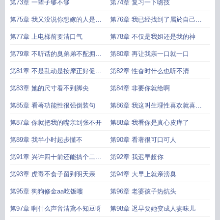
別想碰
第73章 一辈子够不够
第74章 复习一下吻技
第75章 我又没说你想嫁的人是小
第76章 我已经找到了属於自己的
辰
非洲之心
第77章 上电梯前要清口气
第78章 不仅是我姐还是我的神
第79章 不听话的臭弟弟不配拥有
第80章 再让我亲一口就一口
奖励哟
第81章 不是乱动是按摩正好促消
第82章 性奋时什么也听不清
化
第83章 她的尺寸看不到脚尖
第84章 非要你就给啊
第85章 看著功能性很强倒装句
第86章 我这叫生理性喜欢就喜欢
做这些
第87章 你就把我的嘴亲到张不开
第88章 我看你是真心皮痒了
第89章 我半小时起步懂不
第90章 看著很可口可人
第91章 兴许四十前还能搞个二胎
第92章 我迟早超你
出来
第93章 虎毒不食子留到明天亲
第94章 大早上就亲滂臭
第95章 狗狗修金aa吃饭嘍
第96章 老婆孩子热炕头
第97章 啊什么声音清鳶不知豆呀
第98章 迟早要她变成人妻味儿