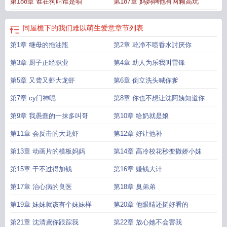
第188章 谁在狗叫谁是唄
第187章 妈妈啊他有两颗高玩
同屋檐下的我们难以萌生爱意
章节列表
第1章 继母的拖油瓶
第2章 乾净不喷香水討厌你
第3章 厨子正经职业
第4章 助人为乐我叫雷锋
第5章 又聋又虾大龙虾
第6章 倒立洗头喊你爹
第7章 cy门神呢
第8章 你也不想让沈阿姨知道你人
缘不好吧
第9章 我愚蠢的一抹多叫哥
第10章 给奶就是娘
第11章 会反击的大龙虾
第12章 好让他补
第13章 动画片的模板妈妈
第14章 高冷校花秒变撒娇小妹
第15章 干不过得加钱
第16章 赚钱大计
第17章 治心病的良医
第18章 臭弟弟
第19章 妹妹就该有个妹妹样
第20章 他眼睛还挺好看的
第21章 沈清鳶你跟踪我
第22章 放心她不会害我