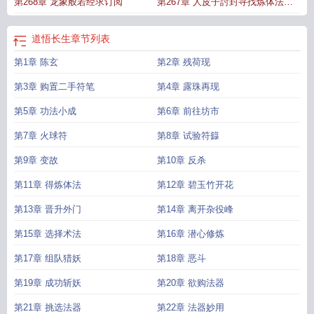
第268章 龙象般若经求订阅
第267章 人皮子討封寻找炼体法求
订阅
道悟长生
章节列表
第1章 陈玄
第2章 残荷现
第3章 购置二手符笔
第4章 露珠再现
第5章 功法小成
第6章 前往坊市
第7章 火球符
第8章 试验符籙
第9章 变故
第10章 反杀
第11章 得炼体法
第12章 碧玉竹开花
第13章 晋升外门
第14章 离开杂役峰
第15章 选择术法
第16章 潜心修炼
第17章 组队猎妖
第18章 恶斗
第19章 成功斩妖
第20章 欲购法器
第21章 挑选法器
第22章 法器妙用