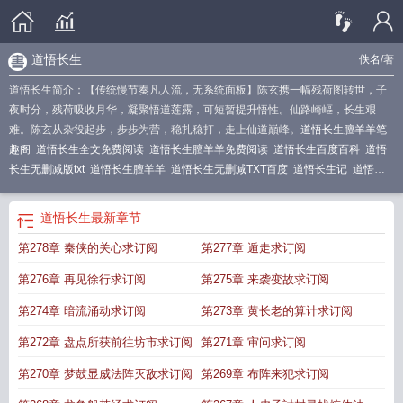
道悟长生
佚名
/著
道悟长生简介：【传统慢节奏凡人流，无系统面板】陈玄携一幅残荷图转世，子
夜时分，残荷吸收月华，凝聚悟道莲露，可短暂提升悟性。仙路崎嶇，长生艰
难。陈玄从杂役起步，步步为营，稳扎稳打，走上仙道巔峰。
道悟长生膻羊羊笔
趣阁
道悟长生全文免费阅读
道悟长生膻羊羊免费阅读
道悟长生百度百科
道悟
长生无删减版txt
道悟长生膻羊羊
道悟长生无删减TXT百度
道悟长生记
道悟长
生免费阅读全文
道悟长生免费全本阅读
道悟长生膻羊羊全文免费阅读
道悟长生
记笔趣阁最新章节
道悟长生无防盗
道悟长生免费
道悟长生记笔趣阁
道悟长生
道悟长生
最新章节
TXT百度
道悟长生TXT
道悟长生txt
道悟长生百度
道悟长生百度地址
道悟长生
第278章 秦侠的关心求订阅
第277章 遁走求订阅
无删减TXT
第276章 再见徐行求订阅
第275章 来袭变故求订阅
第274章 暗流涌动求订阅
第273章 黄长老的算计求订阅
第272章 盘点所获前往坊市求订阅
第271章 审问求订阅
第270章 梦鼓显威法阵灭敌求订阅
第269章 布阵来犯求订阅