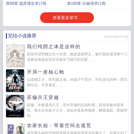
第99章 诡异儒生求订阅
第100章 出秘境求订阅
查看更多章节...
完结小说推荐
www.vipwx.org
我们纯阴之体是这样的
韶音穿进男频后宫小说里。她是退婚男主，被打脸踩成渣整个门
派被连根拔起所在宗族灰飞烟灭的女配。...
开局一座核心舱
以战锤之火，审判庭之魂，跨越万千星河，对抗混沌邪神！西贝
猫出品，完本保证。...
苏穆兵王穿越
苏穆，华夏最强兵王，意外穿越到抗战时期，获得杀敌掉装系
统。每次击杀敌方士兵，就会掉落各种物资，解锁成就，更能得
到...
农家长姐：带着空间去逃荒
逃荒重生种田空间团宠萌宝基建甜宠宋清瑶重生了，还重生到了