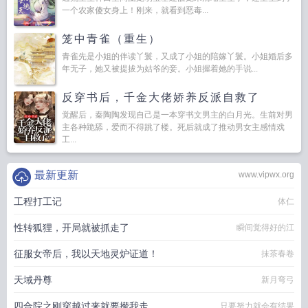
一个农家傻女身上！刚来，就看到恶毒...
笼中青雀（重生）
青雀先是小姐的伴读丫鬟，又成了小姐的陪嫁丫鬟。小姐婚后多
年无子，她又被提拔为姑爷的妾。小姐握着她的手说...
反穿书后，千金大佬娇养反派自救了
觉醒后，秦陶陶发现自己是一本穿书文男主的白月光。生前对男
主各种跪舔，爱而不得跳了楼。死后就成了推动男女主感情戏
工...
最新更新
www.vipwx.org
工程打工记
体仁
性转狐狸，开局就被抓走了
瞬间觉得好的江
征服女帝后，我以天地灵炉证道！
抹茶春卷
天域丹尊
新月弯弓
四合院之刚穿越过来就要撵我走
只要努力就会有结果