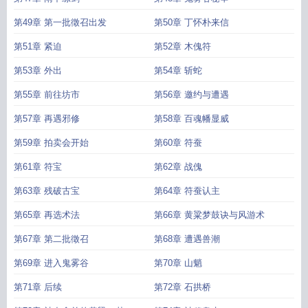
第49章 第一批徵召出发
第50章 丁怀朴来信
第51章 紧迫
第52章 木傀符
第53章 外出
第54章 斩蛇
第55章 前往坊市
第56章 邀约与遭遇
第57章 再遇邪修
第58章 百魂幡显威
第59章 拍卖会开始
第60章 符蚕
第61章 符宝
第62章 战傀
第63章 残破古宝
第64章 符蚕认主
第65章 再选术法
第66章 黄粱梦鼓诀与风游术
第67章 第二批徵召
第68章 遭遇兽潮
第69章 进入鬼雾谷
第70章 山魈
第71章 后续
第72章 石拱桥