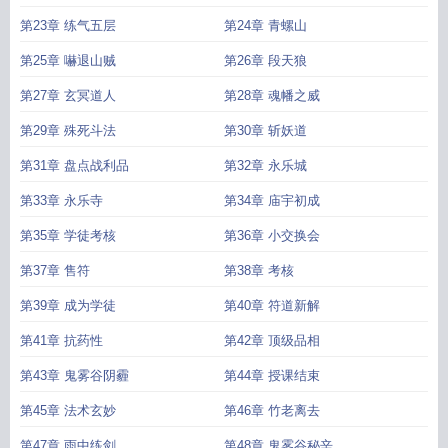
第23章 练气五层
第24章 青螺山
第25章 嚇退山贼
第26章 段天狼
第27章 玄冥道人
第28章 魂幡之威
第29章 殊死斗法
第30章 斩妖道
第31章 盘点战利品
第32章 永乐城
第33章 永乐寺
第34章 庙宇初成
第35章 学徒考核
第36章 小交换会
第37章 售符
第38章 考核
第39章 成为学徒
第40章 符道新解
第41章 抗药性
第42章 顶级品相
第43章 鬼雾谷阴霾
第44章 授课结束
第45章 法术玄妙
第46章 竹老离去
第47章 雨中练剑
第48章 鬼雾谷秘辛