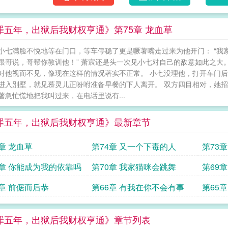
罪五年，出狱后我财权亨通》第75章 龙血草
小七满脸不悦地等在门口，等车停稳了更是噘著嘴走过来为他开门： “我家
 “跟哥说，哥帮你教训他！” 萧宸还是头一次见小七对自己的敌意如此之
对他视而不见，像现在这样的情况著实不正常。 小七没理他，打开车门后
进入別墅，就见慕灵儿正吩咐准备早餐的下人离开。 双方四目相对，她招了
著急忙慌地把我叫过来，在电话里说有...
罪五年，出狱后我财权亨通》最新章节
5章 龙血草
第74章 又一个下毒的人
第73
1章 你能成为我的依靠吗
第70章 我家猫咪会跳舞
第69
7章 前倨而后恭
第66章 有我在你不会有事
第65
罪五年，出狱后我财权亨通》章节列表