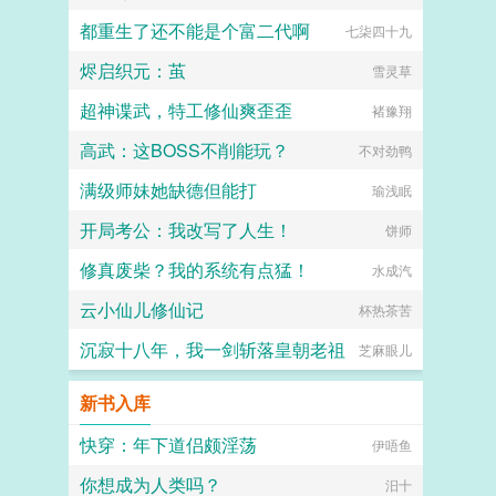
都重生了还不能是个富二代啊
七柒四十九
烬启织元：茧
雪灵草
超神谍武，特工修仙爽歪歪
褚豫翔
高武：这BOSS不削能玩？
不对劲鸭
满级师妹她缺德但能打
瑜浅眠
开局考公：我改写了人生！
饼师
修真废柴？我的系统有点猛！
水成汽
云小仙儿修仙记
杯热茶苦
沉寂十八年，我一剑斩落皇朝老祖
芝麻眼儿
新书入库
快穿：年下道侣颇淫荡
伊唔鱼
你想成为人类吗？
汨十