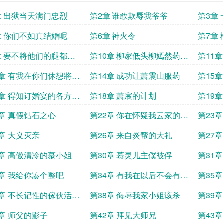
章 出狱当天满门忠烈
第2章 谁敢欺辱我爷爷
第3章
章 你们不如真结婚呢
第6章 神火令
第7章
章 要不將他们的腿都废
第10章 柳家低头柳嫣然药效
第11
发作
3章 有我在你们休想將他
第14章 成功让萧震山服药
第15
7章 得知订婚宴的各方反
第18章 萧宸的计划
第19
1章 真假钻石之心
第22章 你在怀疑我云家的实
第23章
力
5章 大义灭亲
第26章 来自炎帮的大礼
第27
9章 高傲清冷的慕小姐
第30章 慕灵儿主僕被俘
第31
3章 我给你凑个整吧
第34章 有我在以后不会有人
第35
欺负你了
7章 不长记性的傢伙活该
第38章 侮辱我家小姐该杀
第39章
1章 师父的影子
第42章 拜见大师兄
第43