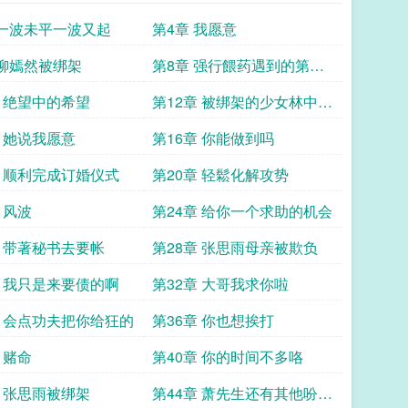
 一波未平一波又起
第4章 我愿意
 柳嫣然被绑架
第8章 强行餵药遇到的第一
个古武者
章 绝望中的希望
第12章 被绑架的少女林中黑
影
章 她说我愿意
第16章 你能做到吗
章 顺利完成订婚仪式
第20章 轻鬆化解攻势
 风波
第24章 给你一个求助的机会
章 带著秘书去要帐
第28章 张思雨母亲被欺负
章 我只是来要债的啊
第32章 大哥我求你啦
章 会点功夫把你给狂的
第36章 你也想挨打
 赌命
第40章 你的时间不多咯
章 张思雨被绑架
第44章 萧先生还有其他吩咐