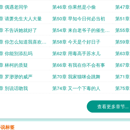
5章 偶遇老同学
第46章 你果然是小偷
第47
9章 请萧先生大人大量
第50章 早知今日何必当初
第51
3章 不告诉她就好了
第54章 来自老爷子的催生压
第55
力
7章 你怎么知道我喜欢艺
第58章 今天是个好日子
第59
1章 你能別添乱吗
第62章 用毒高手苏水儿
第63
5章 林柯的质疑
第66章 有我在你不会有事
第67
9章 罗渺渺的威严
第70章 我家猫咪会跳舞
第71
3章 別说话吻我
第74章 又一个下毒的人
第75章
查看更多章节...
小说标签