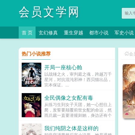
会员文学网
首 页
玄幻修真
重生穿越
都市小说
军史小说
热门小说推荐
会
开局一座核心舱
以战锤之火，审判庭之魂，跨越万千
星河，对抗混沌邪神！西贝猫出品，
完本保证。...
全民偶像之女配有毒
从练习生到女子天团，她一心想往上
爬，发誓要颠覆前世女配的命运，然
而总裁一直要潜规则她，身边还有个
未来影视歌巨星在作妖！！！...
我们纯阴之体是这样的
韶音穿进男频后宫小说里。她是退婚