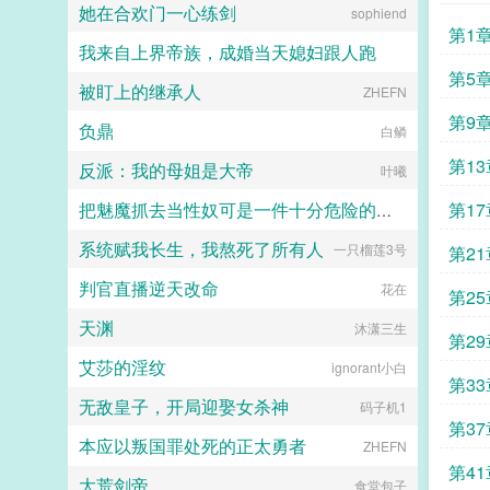
她在合欢门一心练剑
抛却礼义廉耻，上了楚王的榻。...
sophiend
璟见到了还没有经历过任何情节的郁
第1
淼。青灰亚麻色的分层长卷发，神态
我来自上界帝族，成婚当天媳妇跟人跑
有些病弱，眼波迷蒙猫一样慵懒仿佛
含着水似的，远远一眼望过来就能令
第5
被盯上的继承人
社恐啊社恐
ZHEFN
人神魂颠倒。看着郁淼靠在窗边，衬
衫领口微张表情淡漠地用淡色的唇瓣
第9
负鼎
白鳞
吞吐烟雾，易璟缓缓向写出郁淼的作
者献上膝盖。难怪文中那些alpha要
了吧
第1
反派：我的母姐是大帝
叶曦
发疯，她看了也忍不住想喊姐姐请让
我贴一下啊！郁淼有一个秘密。她知
带走
第1
把魅魔抓去当性奴可是一件十分危险的事情呢~
道未来会发生的所有事。那期间每一
个alpha的样子她都记得。易璟到来
系统赋我长生，我熬死了所有人
应
一只榴莲3号
飞鱼丸子喵
第2
之前，郁淼每天都在数着日子等着复
仇，因此她清楚的知道易璟不是这个
判官直播逆天改命
花在
世界的人。但是易璟太可爱了。她是
第2
她世界里唯一的正常人，不会忽然发
天渊
沐潇三生
疯对她强取豪夺，也不会利用信息素
第2
在各种地方侮辱一样地占有，还会默
艾莎的淫纹
ignorant小白
不作声地带她绕开所有的剧情点。因
第3
为易璟，上辈子那些恶心的alpha没
无敌皇子，开局迎娶女杀神
码子机1
有一个能来到她的面前。郁淼爱易
第3
璟。只是易璟总是不开窍，每次亲近
本应以叛国罪处死的正太勇者
ZHEFN
她到最后都会弹开，即使她说她愿
被打
意。于是在情热期那天，郁淼提前丢
第4
大荒剑帝
食堂包子