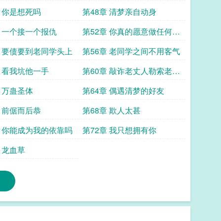
吗
章 你是想死吗
第48章 清梦亲自动身
章 一个接一个报仇
第52章 你真的愿意做任何事
情
章 要债要到老同学头上
第56章 老同学之间不用客气
章 看我坑他一手
第60章 敲诈老丈人勒索老同
学
章 万蛊圣体
第64章 偶遇清梦的好友
章 前倨而后恭
第68章 欺人太甚
章 你能成为我的依靠吗
第72章 我只想拥有你
 龙血草