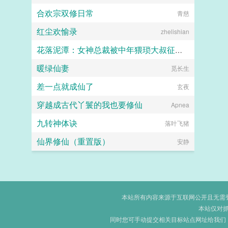
合欢宗双修日常
青慈
红尘欢愉录
zhelishian
花落泥潭：女神总裁被中年猥琐大叔征服沦为母狗孕妻
暖绿仙妻
觅长生
暖海
差一点就成仙了
玄夜
穿越成古代丫鬟的我也要修仙
Apnea
九转神体诀
落叶飞猪
仙界修仙（重置版）
安静
本站所有内容来源于互联网公开且无需登录
本站仅对
同时您可手动提交相关目标站点网址给我们