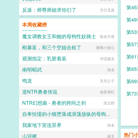
掉了抑制剂，处理掉了一直在烦她的
alpha，脆弱的靠进了易璟怀里璟
第4
反派：师尊师姐求你们了
天行见道
璟，我难受。帮帮我1始终1v12超听
话小狗攻amp主人级别涩涩的诱受3
第4
女a无挂件2023725文案已截图备
本周收藏榜
份。...
第5
魔女调教女王和她的母狗性奴骑士
狙击天使
第5
刚暴富，和三个空姐合租了
蜜桃小甜心
术
第6
观测指定：乳胶着装
河流逝去
第6
南明昭武
佚名
鸣龙
第6
关关公子
逆NTR勇者传说
色胚弟红
第7
NTR幻想曲 - 勇者的胯间之剑
浪太郎
自卑怯懦的小狼堕落成浪荡放纵的母狗一共需要多久？用快感洗刷掉一切自我和人格吧～
我家地下室连异界
竹子
佚名
热门
山河稷
姬叉