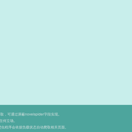
通过屏蔽novelspider字段实现。
任何立场。
爬虫程序会依据负载状态自动爬取相关页面。