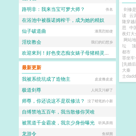
路明非：我来当宝可梦大师？
剑修
佚名
读
云
在浴池中被薇诺姆榨干，成为她的精奴
隆穿越
思
中
仙子破道曲
飞鱼丸子喵
漆黑烈焰使
夜灯大
网站
淫纹教会
我们的幻想乡
坛
顶
都市
欢迎來到！好色变态痴女婊子母猪精灵的森林
罪坐牢
[先婚后
indainoyakou
最新更新
大秦
士dad
我被系统坑成了造物主
皮皮撸皮皮
极道剑尊
人间又污秽了
师尊，你还说这不是双修法？
没了蜡笔的小新
自缚禁地五百年，我当散修你哭啥
被黑道千金霸凌，我京少身份曝光
萝卜味薄荷糖
听风弄雨
龙游令
鱼狱圄