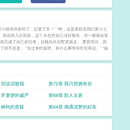
小姐等你多时了，赶紧下车！” “哟，这是谁欺负我们家小七
大。 虽说前几次前面，这丫头也对自己没好脸色，但一般都会装
就完成了自己的任务，自顾自往別墅里面走。 萧宸莞尔，跟
招手说道： “先过来吃饭吧，有什么事情等吃完再说。” “妹
章 別说话吻我
第72章 我只想拥有你
章 罗渺渺的威严
第68章 欺人太甚
章 林柯的质疑
第64章 偶遇清梦的好友