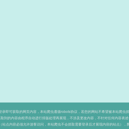
即可获取的网页内容，本站爬虫遵循robots协议，若您的网站不希望被本站爬虫抓取，可
抓取到的内容由程序自动进行排版处理再展现，不涉及更改内容，不针对任何内容表述
（站点内容必须允许游客访问，本站爬虫不会抓取需要登录后才展现内容的站点），