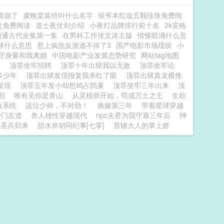
情崩了
虞晚棠裴玠叫什么名字
侯爷本红妆五颗珍珠免费阅
意免费阅读
道士夜仗剑介绍
小夜灯品牌排行前十名
2k安格
门通古代全集第一集
在男科工作张文涛主版
情愫暗涌什么意
球什么意思
惹上疯批反派逃不掉了3
国产电影市场现状
小
守身要和我离婚
中国电影产业发展态势研究
网站tag地图
读
顶罪坐牢招聘
顶罪十年出狱我以无敌
顶罪坐牢论
多少年
顶罪出狱发现报复我杀红了眼
顶罪出狱真龙横推
发现
顶罪五年发小却想鸠占鹊巢
顶罪坐牢三年出来
顶
漫剧
唯有见你是青山
从灵植师开始，苟成万土之主
生欲
救系统
这位少帅，不对劲！
换嫁第三年
带着星球穿越
旁门左道
兽人雄性穿越现代
npc夫君为我守寡三年后
绅
携圣兵归来
甜水井胡同纪事[七零]
首辅大人的掌上娇