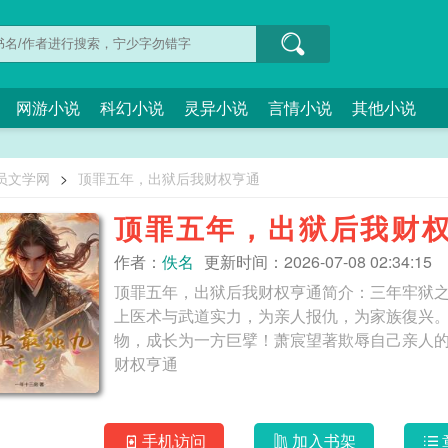
网游小说
科幻小说
灵异小说
言情小说
其他小说
员文学网
>
顶罪五年，出狱后我财权亨通
顶罪五年，出狱后我财
作者：
佚名
更新时间：2026-07-08 02:34:15
顶罪五年，出狱后我财权亨通简介：三年牢狱
上医术与武道实力，为亲人报仇，为家族復兴
物，成长为一方巨擘！萧宸望著欺辱自己亲人的仇敌，不屑
财权亨通
手机访问
加入书架