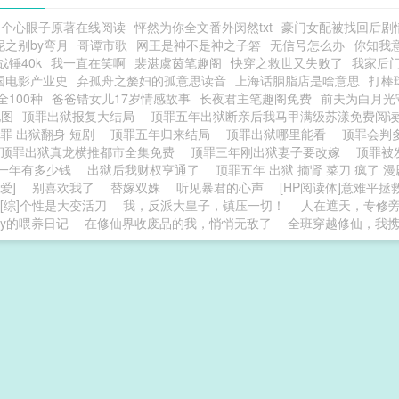
是个心眼子原著在线阅读
怦然为你全文番外闵然txt
豪门女配被找回后剧
泥之别by弯月
哥谭市歌
网王是神不是神之子箬
无信号怎么办
你知我
战锤40k
我一直在笑啊
裴湛虞茵笔趣阁
快穿之救世又失败了
我家后
国电影产业史
弃孤舟之嫠妇的孤意思读音
上海话胭脂店是啥意思
打棒
全100种
爸爸错女儿17岁情感故事
长夜君主笔趣阁免费
前夫为白月光
地图
顶罪出狱报复大结局
顶罪五年出狱断亲后我马甲满级苏漾免费阅
罪 出狱翻身 短剧
顶罪五年归来结局
顶罪出狱哪里能看
顶罪会判
顶罪出狱真龙横推都市全集免费
顶罪三年刚出狱妻子要改嫁
顶罪被
一年有多少钱
出狱后我财权亨通了
顶罪五年 出狱 摘肾 菜刀 疯了 
爱]
别喜欢我了
替嫁双姝
听见暴君的心声
[HP阅读体]意难平拯
[综]个性是大变活刀
我，反派大皇子，镇压一切！
人在遮天，专修
dy的喂养日记
在修仙界收废品的我，悄悄无敌了
全班穿越修仙，我