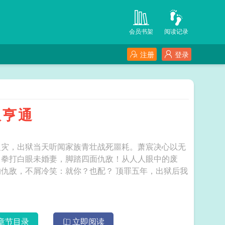
会员书架
阅读记录
注册
登录
权亨通
之灾，出狱当天听闻家族青壮战死噩耗。萧宸决心以无
。拳打白眼未婚妻，脚踏四面仇敌！从人人眼中的废
冷笑：就你？也配？ 顶罪五年，出狱后我
章节目录
立即阅读