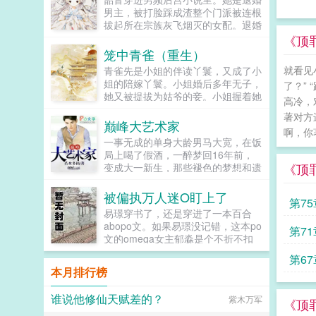
男主，被打脸踩成渣整个门派被连根
拔起所在宗族灰飞烟灭的女配。退婚
有什么大不了的？退婚后，他就是清
《顶
清白白的好汉一条，前程光明，未来
笼中青雀（重生）
无限。但既然他这么记恨N多年后。
就看见
青雀先是小姐的伴读丫鬟，又成了小
龙傲天男主我知道是我配不上你，但
姐的陪嫁丫鬟。小姐婚后多年无子，
了？”
我在你身边鞍前马后了五百年，饭给
她又被提拔为姑爷的妾。小姐握着她
你做，衣服给你买，天材地宝为你
高冷，
的手说青雀，你信我，将来你的孩子
抢，你特么能不能看我一眼？...
著对方
就是我的孩子，我必不会亏待了你。
巅峰大艺术家
啊，你
青雀信了。她先后生下一女一儿，都
一事无成的单身大龄男马大宽，在饭
养在小姐膝下。姑爷步步高升，先做
局上喝了假酒，一醉梦回16年前，
尚书，又做丞相，她的一双儿女日渐
《顶
变成大一新生，那些褪色的梦想和遗
长大，女儿如花貌美，儿子才学过
憾，终于有了大展拳脚的机会。当画
人，人人都说，她的好日子要来了。
家，做导演，收藏古玩字画，...
被偏执万人迷O盯上了
可女儿被送去和番儿子被打断双腿的
第7
冬天，她也以嫉妒盗窃两重罪名，死
易璟穿书了，还是穿进了一本百合
在一个寒冷的夜。青雀死不瞑目。她
abopo文。如果易璟没记错，这本po
第7
想问一问她的小姐，她从小相伴，一
文的omega女主郁淼是个不折不扣
起长大的小姐分明情分承诺历历在
的万人迷。所有见过郁淼的alpha都
第6
目，为什么这样待她？为什么这样待
无法克制对郁淼强取豪夺的冲动，即
本月排行榜
她的孩子们？重来一回，她已经是姑
使郁淼自己性格冷淡对那种事完全没
爷的侍妾，肚里才怀上女儿。上一世
有兴趣，剧情也总会拐到那个方向，
谁说他修仙天赋差的？
醉眼看她目不转睛的楚王，此生依旧
紫木万军
而且每隔两三章会就换一批alpha，
《顶
紧盯着她。摸着还未隆起的小腹，她
刺激得不行。穿到一切开始之前，易