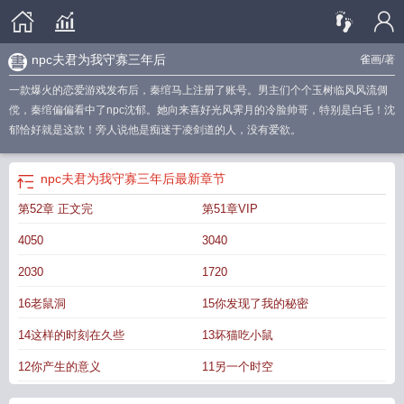
npc夫君为我守寡三年后
雀画
/著
一款爆火的恋爱游戏发布后，秦绾马上注册了账号。男主们个个玉树临风风流倜
傥，秦绾偏偏看中了npc沈郁。她向来喜好光风霁月的冷脸帅哥，特别是白毛！沈
郁恰好就是这款！旁人说他是痴迷于凌剑道的人，没有爱欲。
npc夫君为我守寡三年后
最新章节
第52章 正文完
第51章VIP
4050
3040
2030
1720
16老鼠洞
15你发现了我的秘密
14这样的时刻在久些
13坏猫吃小鼠
12你产生的意义
11另一个时空