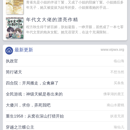
青雀先是小姐的伴读丫鬟，又成了小姐的陪嫁丫鬟。小姐婚后多
年无子，她又被提拔为姑爷的妾。小姐握着她的手说...
年代文大佬的漂亮作精
程方秋生得千娇百媚，肤如凝脂，一睁开眼，居然成了一本七零
年代文里的炮灰女配。她无语望天，在这个充满限制...
最新更新
www.vipwx.org
执政官
临山海
简行诸天
不想当然
四合院：开局搬走，众禽麻了
买条鱼
全民游戏：神级天赋是卷出来的
佛掌湖的鹿王
大傻川，求你，弄死我吧
南山水蜜桃
重生1958：从窝在深山打猎开始
妖道无涯
穿越之兰蝶公主
瑜仙儿