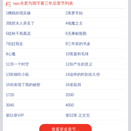
npc夫君为我守寡三年后
章节列表
1糟糕的现实修
2美梦开始
3我把夫人弄丢了
4地魔之主
5痣秋千凤凰花
6无事献殷勤
7别赶我走
8三年前的书桌
9心魔
10害羞和毛球
11另一个时空
12你产生的意义
13坏猫吃小鼠
14这样的时刻在久些
15你发现了我的秘密
16老鼠洞
1720
2030
3040
4050
第51章VIP
第52章 正文完
查看更多章节...