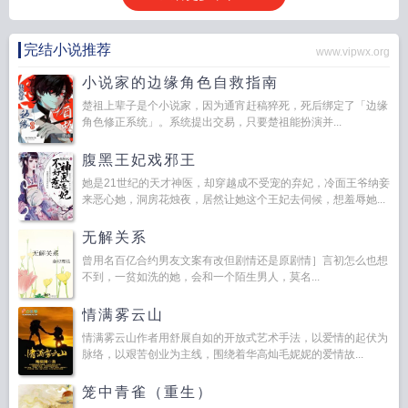
完结小说推荐
www.vipwx.org
小说家的边缘角色自救指南
楚祖上辈子是个小说家，因为通宵赶稿猝死，死后绑定了「边缘
角色修正系统」。系统提出交易，只要楚祖能扮演并...
腹黑王妃戏邪王
她是21世纪的天才神医，却穿越成不受宠的弃妃，冷面王爷纳妾
来恶心她，洞房花烛夜，居然让她这个王妃去伺候，想羞辱她...
无解关系
曾用名百亿合约男友文案有改但剧情还是原剧情］言初怎么也想
不到，一贫如洗的她，会和一个陌生男人，莫名...
情满雾云山
情满雾云山作者用舒展自如的开放式艺术手法，以爱情的起伏为
脉络，以艰苦创业为主线，围绕着华高灿毛妮妮的爱情故...
笼中青雀（重生）