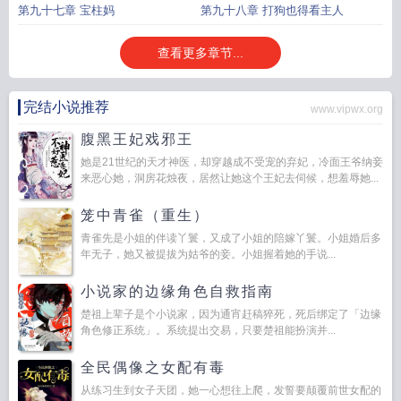
第九十七章 宝柱妈
第九十八章 打狗也得看主人
查看更多章节...
完结小说推荐
www.vipwx.org
腹黑王妃戏邪王
她是21世纪的天才神医，却穿越成不受宠的弃妃，冷面王爷纳妾
来恶心她，洞房花烛夜，居然让她这个王妃去伺候，想羞辱她...
笼中青雀（重生）
青雀先是小姐的伴读丫鬟，又成了小姐的陪嫁丫鬟。小姐婚后多
年无子，她又被提拔为姑爷的妾。小姐握着她的手说...
小说家的边缘角色自救指南
楚祖上辈子是个小说家，因为通宵赶稿猝死，死后绑定了「边缘
角色修正系统」。系统提出交易，只要楚祖能扮演并...
全民偶像之女配有毒
从练习生到女子天团，她一心想往上爬，发誓要颠覆前世女配的