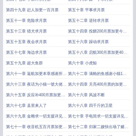
第四十九章 赶人加更一百月票
第五十章 平事求月票
第五十一章 危险求月票
第五十二章 逆转求月票
第五十三章 猎犬求月票
第五十四章 投餵200月票加更今日
三更
第五十五章 夜会求月票
第五十六章 躁动求月票
第五十七章 海边求月票
第五十八章 启航300月票加更400
还加
第五十九章 超大鱼群
第六十章 小虎鯨
第六十一章 返航加更本章感谢所有
第六十二章 满舱的鱼感谢小猫1號
打赏的大佬
大佬的打赏
第六十三章 夜话为小猫一號大佬的
第六十四章 天亮400月票的加更明
打赏加更继续三更晚上还有一章
天补
第六十五章 反应补400月票加更正
第六十六章 风波不断
常两章老时间发
第六十七章 县里来人了
第六十八章 四千斤的卫星
第六十九章 金雕求一切支援详见章
第七十章 手电筒求一切支援详见章
末作者说
末作者说
第七十一章 收音机五百月票加更晚
第七十二章 归家二嫂快出场了赌你