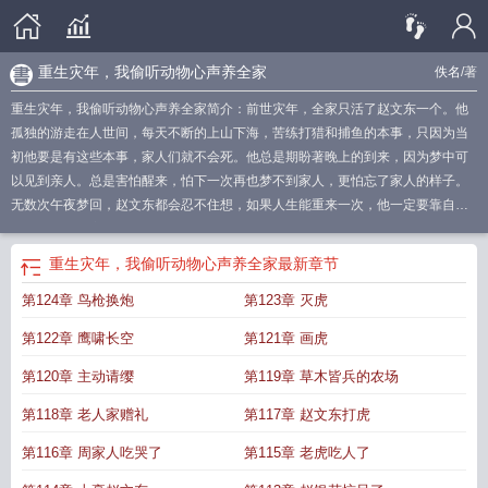
重生灾年，我偷听动物心声养全家
佚名
/著
重生灾年，我偷听动物心声养全家简介：前世灾年，全家只活了赵文东一个。他
孤独的游走在人世间，每天不断的上山下海，苦练打猎和捕鱼的本事，只因为当
初他要是有这些本事，家人们就不会死。他总是期盼著晚上的到来，因为梦中可
以见到亲人。总是害怕醒来，怕下一次再也梦不到家人，更怕忘了家人的样子。
无数次午夜梦回，赵文东都会忍不住想，如果人生能重来一次，他一定要靠自己
的本事不再让家人出意外，不再有人饿死。直到有一天，他真的重生了，还能听
到动物的心声.
我偷听动物心声养全家百度
我偷听动物心声养全家免费
重生灾年
重生灾年，我偷听动物心声养全家
最新章节
我偷听动物心声养全家笔趣阁
我偷听动物心声养全家精校版免费
我偷听动物心
第124章 鸟枪换炮
第123章 灭虎
声养全家最新章节笔趣阁
重生灾年我偷听动物心声养全家免费阅读
重生灾年
我
偷听动物心声养全家起点
我偷听动物心声养全家笔趣
我偷听动物心声养全家免
第122章 鹰啸长空
第121章 画虎
费阅读
我偷听动物心声养全家笔趣阁
我偷听动物心声养全家无弹窗免费
我偷听
动物心声养全家_第268
我偷听动物心声养全家txt
我偷听动物心声养全家精校
第120章 主动请缨
第119章 草木皆兵的农场
版
我偷听动物心声养全家TXT免费
第118章 老人家赠礼
第117章 赵文东打虎
第116章 周家人吃哭了
第115章 老虎吃人了