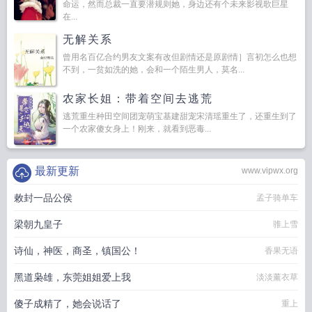
命运，然而总裁一直要潜规则她，身边还有个未来影视歌巨星
在...
无解关系
曾用名百亿合约男友文案有改但剧情还是原剧情］言初怎么也想
不到，一贫如洗的她，会和一个陌生男人，莫名...
农家长姐：带着空间去逃荒
逃荒重生种田空间团宠萌宝基建甜宠宋清瑶重生了，还重生到了
一个农家傻女身上！刚来，就看到恶毒...
最新更新
www.vipwx.org
敕封一品公侯
孟子骑单车
梁朝九皇子
骓上雪
诗仙，神医，商圣，镇国公！
香果无语
黑道枭雄，东莞姐姐爱上我
淡淡薰衣草
傻子成精了，她会说话了
重上