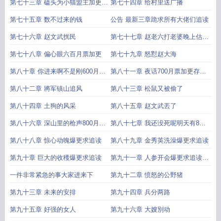
上还一章
们猜不到
第七十三章 磕头为小猫盟主加更今
第七十四章 给村里送广播
天还是三更
第七十五章 数不过来的钱
公告 最新三章跪求所有大佬们追读
第七十六章 赵文武扰民
第七十七章 赵老六打老婆晚上估计
有600月票加更
第七十八章 偏心眼六百月票加更
第七十九章 怒懟赵大海
第八十章 你进来啊不是刚600月票
第八十一章 夜话700月票加更存稿
加更这就要700了
太难了啊一直被大佬们掏
第八十二章 將军镇山追风
第八十三章 松鼠又被偷了
第八十四章 土狗的风采
第八十五章 赵文武丟了
第八十六章 深山里的枪声800月票
第八十七章 我还没死呢明天有800
加更周一发哦
月票加更
第八十八章 惊心动魄爆更求追读
第八十九章 金秀英洗澡爆更求追读
第九十章 巨大的收穫爆更求追读
第九十一章 人参开会爆更求追读
800月票加更
一件非常紧急的事大家进来下
第九十二章 愤怒的公野猪
第九十三章 未来的安排
第九十四章 兵分两路
第九十五章 好强的女人
第九十六章 大嫂別动