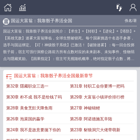
国运大富翁：我靠骰子养活全国
佚名
/著
国运大富翁：我靠骰子养活全国简介：【求生】+【转职】+【进化】+【塔防】+
【英雄无敌】迷雾大富翁降临，全球生態被锁死。每个国家挑选十名选手参赛，
选手与国运绑定。【叮！神级骰子系统】已激活！【破除迷雾】：每一回合投掷
骰子前，宿主可强行洞察公路前方所有点数对应的未来剧本、未知事件、怪物弱
点与隱藏奖励。【因果指定】：宿主可无视隨机概率，绝对指定骰子点数，將隨
机选择变为必选答案！【幸运骰子】：当你迷茫的时候掷出，帮你选择最正確的
答案。.
国运大佬
国运大富翁：我靠骰子养活全国
最新章节
第32章 隱藏职业三选一
第31章 转职工会你要博一把吗
第30章 朴不成 我不是给钱了吗
第29章 大富翁小镇评价排行榜
第28章 美食烹飪天降鱼雨
第27章 神秘锦鲤
第26章 泡菜国的贏学
第25章 阿诺德施瓦辛陆
第24章 我不是故意要拋下你的
第23章 豺狼洞穴大佬带萌新