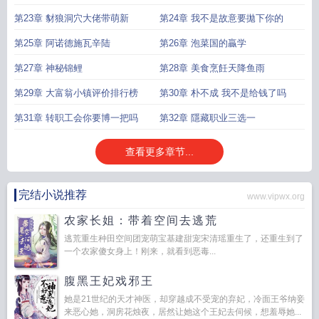
第23章 豺狼洞穴大佬带萌新
第24章 我不是故意要拋下你的
第25章 阿诺德施瓦辛陆
第26章 泡菜国的贏学
第27章 神秘锦鲤
第28章 美食烹飪天降鱼雨
第29章 大富翁小镇评价排行榜
第30章 朴不成 我不是给钱了吗
第31章 转职工会你要博一把吗
第32章 隱藏职业三选一
查看更多章节...
完结小说推荐
www.vipwx.org
农家长姐：带着空间去逃荒
逃荒重生种田空间团宠萌宝基建甜宠宋清瑶重生了，还重生到了
一个农家傻女身上！刚来，就看到恶毒...
腹黑王妃戏邪王
她是21世纪的天才神医，却穿越成不受宠的弃妃，冷面王爷纳妾
来恶心她，洞房花烛夜，居然让她这个王妃去伺候，想羞辱她...