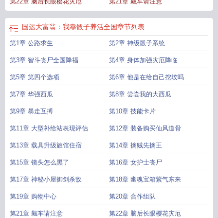
第22章 脑后长眼樱花灾厄
第21章 飆车请注意
国运大富翁：我靠骰子养活全国
章节列表
第1章 公路求生
第2章 神级骰子系统
第3章 智斗丧尸全国降福
第4章 身体加强灾厄降临
第5章 第四个选项
第6章 他是在给自己挖坟吗
第7章 华强西瓜
第8章 尝尝我的大西瓜
第9章 暴走互搏
第10章 技能卡片
第11章 大型补给站表现评估
第12章 装备购买仙风道骨
第13章 载具升级旅馆住宿
第14章 擒贼先擒王
第15章 镜头怎么黑了
第16章 女护士丧尸
第17章 神秘小屋御剑杀敌
第18章 幽魂宝箱紫气东来
第19章 购物中心
第20章 合作组队
第21章 飆车请注意
第22章 脑后长眼樱花灾厄