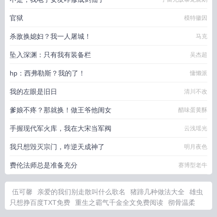
官狱
模特徽因
杀敌换媳妇？我一人屠城！
马克
坠入深渊：只有我有装备栏
吴杰超
hp：西弗勒斯？我的了！
慵懒派
我的左眼是旧日
清川不改
爹娘不疼？那就换！做王爷他闺女
醋味蛋黄酥
手握现代军火库，我在大宋当军阀
云浅瑶光
我只想毁灭宗门，咋逆天成神了
明月夜色
费伦法师总是准备充分
赛博型老牛
伍可馨
亲爱的我们别走散叫什么歌名
猪蹄几种做法大全
雄虫
只想挣百度TXT免费
重生之霸气千金全文免费阅读
彻骨温柔
TXT百度
彻骨是哪个部位图片
恶意欺辱笔趣阁
爆兵夺嫡 免费