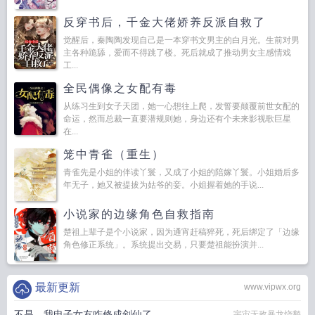
反穿书后，千金大佬娇养反派自救了
觉醒后，秦陶陶发现自己是一本穿书文男主的白月光。生前对男
主各种跪舔，爱而不得跳了楼。死后就成了推动男女主感情戏
工...
全民偶像之女配有毒
从练习生到女子天团，她一心想往上爬，发誓要颠覆前世女配的
命运，然而总裁一直要潜规则她，身边还有个未来影视歌巨星
在...
笼中青雀（重生）
青雀先是小姐的伴读丫鬟，又成了小姐的陪嫁丫鬟。小姐婚后多
年无子，她又被提拔为姑爷的妾。小姐握着她的手说...
小说家的边缘角色自救指南
楚祖上辈子是个小说家，因为通宵赶稿猝死，死后绑定了「边缘
角色修正系统」。系统提出交易，只要楚祖能扮演并...
最新更新
www.vipwx.org
不是，我电子女友咋修成剑仙了
宇宙无敌暴龙烧鹅