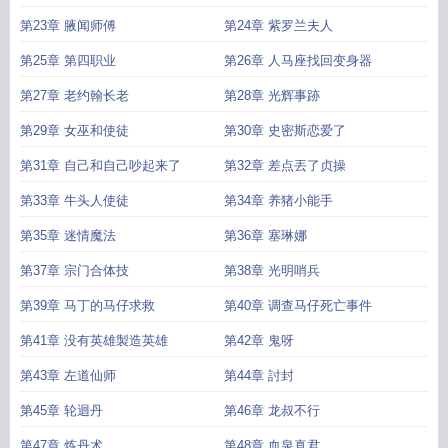
第23章 腋闻师傅
第24章 紫罗兰夫人
第25章 第四职业
第26章 人马座找回变身器
第27章 老约翰长老
第28章 光辉事跡
第29章 女巫和使徒
第30章 史密斯恋爱了
第31章 自己和自己吵起来了
第32章 差点丟了贞操
第33章 牛头人使徒
第34章 养猪小能手
第35章 迷情魔法
第36章 塞琳娜
第37章 宗门合体技
第38章 光明哨兵
第39章 马丁的马仔求救
第40章 调查马仔死亡事件
第41章 没有英雄製造英雄
第42章 鬼呀
第43章 左道仙师
第44章 討封
第45章 轮迴丹
第46章 龙叔不行
第47章 炼丹术
第48章 血泉真君