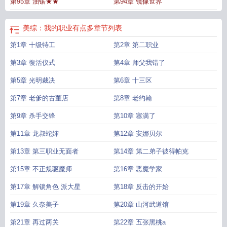
第95章 油锯★★
第94章 镜像世界
美综：我的职业有点多
章节列表
第1章 十级特工
第2章 第二职业
第3章 復活仪式
第4章 师父我错了
第5章 光明裁决
第6章 十三区
第7章 老爹的古董店
第8章 老约翰
第9章 杀手交锋
第10章 塞满了
第11章 龙叔蛇婶
第12章 安娜贝尔
第13章 第三职业无面者
第14章 第二弟子彼得帕克
第15章 不正规驱魔师
第16章 恶魔学家
第17章 解锁角色 派大星
第18章 反击的开始
第19章 久奈美子
第20章 山河武道馆
第21章 再过两关
第22章 五张黑桃a