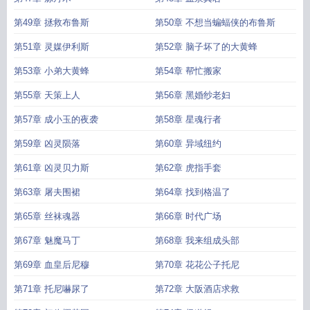
第49章 拯救布鲁斯
第50章 不想当蝙蝠侠的布鲁斯
第51章 灵媒伊利斯
第52章 脑子坏了的大黄蜂
第53章 小弟大黄蜂
第54章 帮忙搬家
第55章 天策上人
第56章 黑婚纱老妇
第57章 成小玉的夜袭
第58章 星魂行者
第59章 凶灵陨落
第60章 异域纽约
第61章 凶灵贝力斯
第62章 虎指手套
第63章 屠夫围裙
第64章 找到格温了
第65章 丝袜魂器
第66章 时代广场
第67章 魅魔马丁
第68章 我来组成头部
第69章 血皇后尼穆
第70章 花花公子托尼
第71章 托尼嚇尿了
第72章 大阪酒店求救