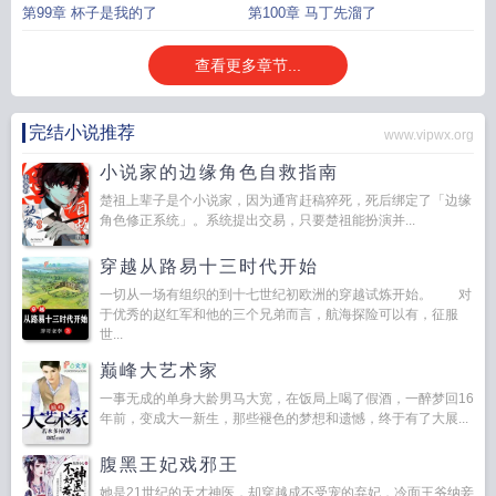
第99章 杯子是我的了
第100章 马丁先溜了
查看更多章节...
完结小说推荐
www.vipwx.org
小说家的边缘角色自救指南
楚祖上辈子是个小说家，因为通宵赶稿猝死，死后绑定了「边缘
角色修正系统」。系统提出交易，只要楚祖能扮演并...
穿越从路易十三时代开始
一切从一场有组织的到十七世纪初欧洲的穿越试炼开始。 对
于优秀的赵红军和他的三个兄弟而言，航海探险可以有，征服
世...
巅峰大艺术家
一事无成的单身大龄男马大宽，在饭局上喝了假酒，一醉梦回16
年前，变成大一新生，那些褪色的梦想和遗憾，终于有了大展...
腹黑王妃戏邪王
她是21世纪的天才神医，却穿越成不受宠的弃妃，冷面王爷纳妾