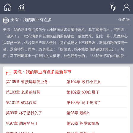
美综：我的职业有点多
佚名
/著
美综：我的职业有点多简介：地球面临诸天魔神危机。马丁挺身而出，沉声道：
「键来！」一把布满岁月包浆痕跡的黑色键盘，破空而来。见此一幕，眾魔神心
头骤然一紧，忆起昔日灭霸入侵时，竟在战场之上不顾敌友，激情相吻的荒诞一
幕。眾魔神异口同声，急切喝道：「按住他，绝不能给他敲键盘的机会！」然
而，马丁咧嘴露出一口显眼的大板牙，神色贱兮兮的，「让我来书写你们的爱恨
情仇……」（本书提示：综合美漫+电影元素+原创剧情=超级缝合，）
我的职业
太有
我的职业也太有个性笔趣
我的职业也太有个性笔趣阁
美综我的职业有点
美综：我的职业有点多
最新章节
多
我的职业太有个性 最新章节
我的职业太有个性全集免费阅读
我的职业太有
第105章 暂接蝙蝠侠业务
第104章 殴打小丑女
个性最新章节目录
第103章 老爹的解药
第102章 b00自爆了
第101章 破坏仪式
第100章 马丁先溜了
第99章 杯子是我的了
第98章 最终b
第97章 调皮的马丁
第96章 芦屋家布局