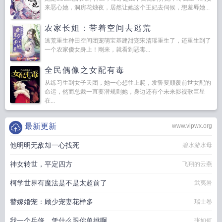
来恶心她，洞房花烛夜，居然让她这个王妃去伺候，想羞辱她...
农家长姐：带着空间去逃荒
逃荒重生种田空间团宠萌宝基建甜宠宋清瑶重生了，还重生到了
一个农家傻女身上！刚来，就看到恶毒...
全民偶像之女配有毒
从练习生到女子天团，她一心想往上爬，发誓要颠覆前世女配的
命运，然而总裁一直要潜规则她，身边还有个未来影视歌巨星
在...
最新更新
www.vipwx.org
他明明无敌却一心找死
碧水游水母
神女转世，平定四方
飞翔的云燕
柯学世界有魔法是不是太超前了
武夷岩
替嫁婚宠：顾少宠妻花样多
瑞士卷
我一个兵修，凭什么跟你单挑啊
张如何