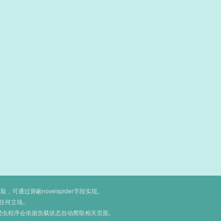
通过屏蔽novelspider字段实现。
任何立场。
爬虫程序会依据负载状态自动爬取相关页面。