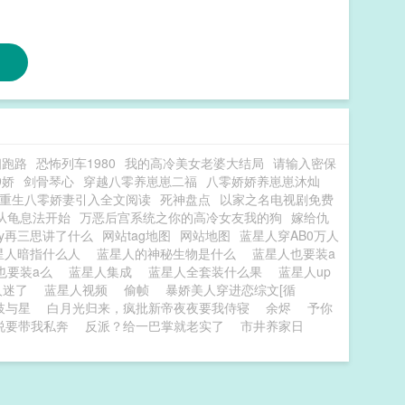
相跑路
恐怖列车1980
我的高冷美女老婆大结局
请输入密保
9娇
剑骨琴心
穿越八零养崽崽二福
八零娇娇养崽崽沐灿
重生八零娇妻引入全文阅读
死神盘点
以家之名电视剧免费
从龟息法开始
万恶后宫系统之你的高冷女友我的狗
嫁给仇
y再三思讲了什么
网站tag地图
网站地图
蓝星人穿AB0万人
星人暗指什么人
蓝星人的神秘生物是什么
蓝星人也要装a
也要装a么
蓝星人集成
蓝星人全套装什么果
蓝星人up
人迷了
蓝星人视频
偷帧
暴娇美人穿进恋综文[循
枝与星
白月光归来，疯批新帝夜夜要我侍寝
余烬
予你
说要带我私奔
反派？给一巴掌就老实了
市井养家日