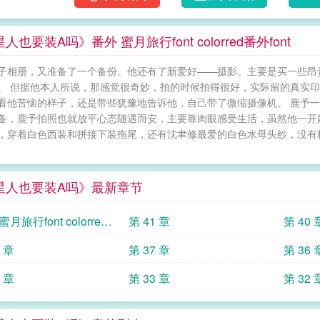
狗！系统：“汪汪。宿主你真是可造之才，我从
是它带的第一个宿主。 蓝星人也要装A吗
人也要装A吗》番外 蜜月旅行font colorred番外font
子相册，又准备了一个备份。他还有了新爱好——摄影。主要是买一些昂
。 但据他本人所说，那感觉很奇妙，拍的时候拍得很好，实际留的真实
看他苦恼的样子，还是带些犹豫地告诉他，自己带了微缩摄像机。 鹿予一
备，鹿予拍照也就放平心态随遇而安，主要靠肉眼感受生活，虽然他一开
，穿着白色西装和拼接下装拖尾，还有沈聿修最爱的白色水母头纱，没有
星人也要装A吗》最新章节
月旅行font colorred
第 41 章
第 40 
ont
8 章
第 37 章
第 36 
4 章
第 33 章
第 32 