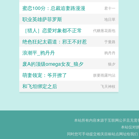
蜜恋100分：总裁追妻路漫漫
君十一
职业英雄萨菲罗斯
地日草
［猎人］恋爱对象都不正常
代糖葱花面包
绝色狂妃太霸道：邪王不好惹
于曼路
浪潮平_鸦丹丹
鸦丹丹
废A的顶级omega女友_狼夕
狼夕
萌妻领宠：爷开撩了
朕要雨露均沾
和飞坦绑定之后
飞天神枝
本站所有内容来源于互联网公开且无需登录
本站仅对
同时您可手动提交相关目标站点网址给我们