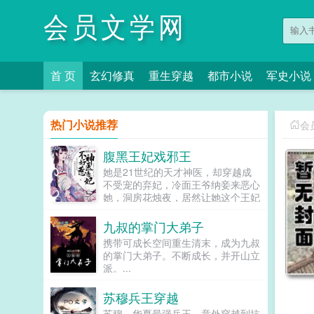
会员文学网
首 页
玄幻修真
重生穿越
都市小说
军史小说
热门小说推荐
会
腹黑王妃戏邪王
她是21世纪的天才神医，却穿越成
不受宠的弃妃，冷面王爷纳妾来恶心
她，洞房花烛夜，居然让她这个王妃
去伺候，想羞辱她是吧？行啊！她拿
着几面旗子，对着床头摇旗呐...
九叔的掌门大弟子
携带可成长空间重生清末，成为九叔
的掌门大弟子。不断成长，并开山立
派。...
苏穆兵王穿越
苏穆，华夏最强兵王，意外穿越到抗