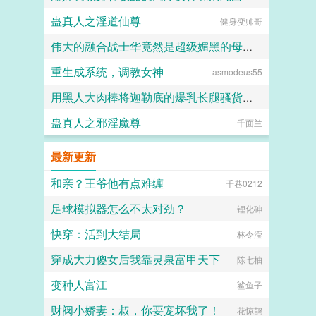
蛊真人之淫道仙尊
健身变帅哥
ni1l
伟大的融合战士华竟然是超级媚黑的母猪便器这件事
重生成系统，调教女神
asmodeus55
嘿嘿嘿
用黑人大肉棒将迦勒底的爆乳长腿骚货英灵一个个的全都调教成发情媚黑母猪贱婊吧
蛊真人之邪淫魔尊
克图格亚改二
千面兰
最新更新
和亲？王爷他有点难缠
千巷0212
足球模拟器怎么不太对劲？
锂化砷
快穿：活到大结局
林令滢
穿成大力傻女后我靠灵泉富甲天下
陈七柚
变种人富江
鲨鱼子
财阀小娇妻：叔，你要宠坏我了！
花惊鹊