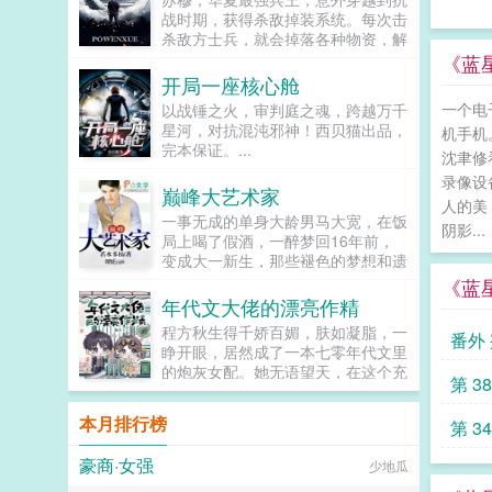
战时期，获得杀敌掉装系统。每次击
杀敌方士兵，就会掉落各种物资，解
锁成就，更能得到系统丰厚的奖励。
《蓝星
系统提示恭喜宿主击杀敌方士...
开局一座核心舱
一个电
以战锤之火，审判庭之魂，跨越万千
星河，对抗混沌邪神！西贝猫出品，
机手机
完本保证。...
沈聿修
录像设
巅峰大艺术家
人的美
一事无成的单身大龄男马大宽，在饭
阴影...
局上喝了假酒，一醉梦回16年前，
变成大一新生，那些褪色的梦想和遗
憾，终于有了大展拳脚的机会。当画
《蓝
家，做导演，收藏古玩字画，...
年代文大佬的漂亮作精
程方秋生得千娇百媚，肤如凝脂，一
番外 蜜
睁开眼，居然成了一本七零年代文里
的炮灰女配。她无语望天，在这个充
番外f
第 3
满限制的时代，她只想当条咸鱼，拿
着便宜老公的丰厚工资买买买，顺便
本月排行榜
第 3
再好好享受宽肩窄腰，冷峻帅气...
豪商·女强
少地瓜