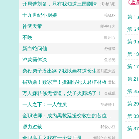
《蓝
开局选刘备，只有我知道三国剧情
满地鸡毛
十九世纪小厨娘
稚晓zx
第 1
神武天帝
蜗牛狂奔
第 5
不晚
叶用心
第 9
新白蛇问仙
舒楠泽
第 1
鸿蒙霸体决
鱼初见
第 1
杂役弟子没出路？我以画符道长生
番茄蘸大酱
第 2
捐功勋！败家产！掀翻假死夫君棺材板
君忆
第 2
万人嫌转修无情道，父子火葬场了！
金砚砚
第 2
一人之下：一人往矣
英雄骑士
全职法师：成为黑教廷援交教徒的各位婊子
第 3
源力过载
我爱小豆
小磊子
第 3
全职高手之我有一个背后灵
倒转的白银钟