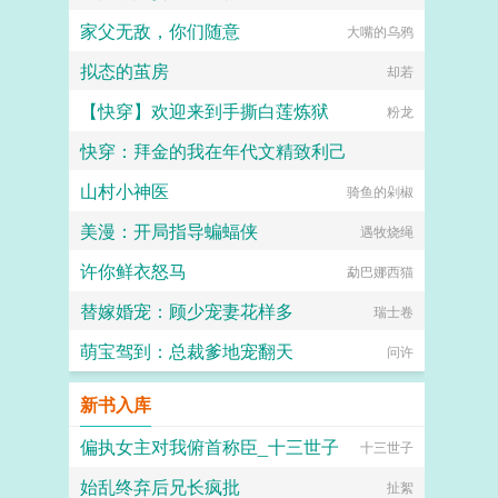
家父无敌，你们随意
大嘴的乌鸦
拟态的茧房
却若
【快穿】欢迎来到手撕白莲炼狱
粉龙
快穿：拜金的我在年代文精致利己
山村小神医
楠楠的修仙梦
骑鱼的剁椒
美漫：开局指导蝙蝠侠
遇牧烧绳
许你鲜衣怒马
勐巴娜西猫
替嫁婚宠：顾少宠妻花样多
瑞士卷
萌宝驾到：总裁爹地宠翻天
问许
新书入库
偏执女主对我俯首称臣_十三世子
十三世子
始乱终弃后兄长疯批
扯絮