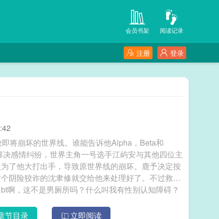
会员书架
阅读记录
注册
登录
:42
将崩坏的世界线。谁能告诉他Alpha，Beta和
是解决感情纠纷，世界主角一号选手江屿安与其他四位主
人为了他大打出手，导致原世界线的崩坏。鹿予决定按
这个阴险狡诈的沈聿修就交给他来处理好了。不过救世
bt啊，这不是男厕所吗？什么叫我有性别认知障碍？
疗养院捞出来拍电影，成为大明星，离走上人生巅峰越
于苏醒，但是屁用没有！鹿予一拖二，系统就是躺赢
章节目录
立即阅读