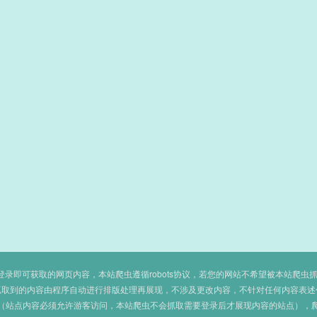
即可获取的网页内容，本站爬虫遵循robots协议，若您的网站不希望被本站爬虫抓取，可
抓取到的内容由程序自动进行排版处理再展现，不涉及更改内容，不针对任何内容表述
（站点内容必须允许游客访问，本站爬虫不会抓取需要登录后才展现内容的站点），