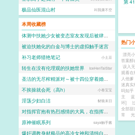
第 4
极品仙医混山村
叫我康不空
本周收藏榜
体测中扶她少女被变态室友发现后被肆意玩弄
热门
被迫扶她化的白金与博士的虚拟触手迷宫
愿璀璨的北极光永远闪耀
漂亮
补习老师猎艳笔记
小土豆
白虚
答案醇
误入无
转生在没有伦理观的扶她世界
IceHenTaiStar
观看在
人他爹
圣洁的无尽榨精派对～被十四位穿着婚纱的舰娘新娘们在教堂内献上身体的集体婚礼～
迷真
不挨操就会死（高h）
火锅气候
小卷宝宝
吗知
主
蓝
淫荡少妇白洁
豺狼末日
环]
全部甜
对指挥官抱有热烈感情的大凤，在指挥官被迫出差的一年中被黑人用媚药和甜言蜜语玩弄成满身刺青的媚黑婊子
常
光
原神催眠系列
saya触手酱
Kyle
爆奸调教身材极品的高冷女神和清纯白袜甜妹留学生，射满她们的鞋柜里的高跟鞋和小皮鞋