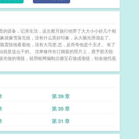
没见过哪位宿主完成任务像你这么神速的。”虽然鹿予
贵的设备，记录生活，这次蜜月旅行他带了大大小小好几个相
印象就像雪落无痕，没有什么美好印象，从大脑光滑溜走了。
脸震惊地看着他，没有大骂变.态，反而夸他是个天才。 有了
始就是这么干的。 沈聿修停在订婚宴的照片上，鹿予那天惊
极光做的项链，就用银网编制点缀宝石做成项链，铂金做托底
章
第 39 章
章
第 35 章
章
第 31 章