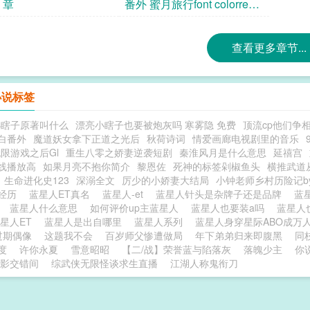
1 章
番外 蜜月旅行font colorred
番外font
查看更多章节...
小说标签
小瞎子原著叫什么
漂亮小瞎子也要被炮灰吗 寒雾隐 免费
顶流cp他们争
白番外
魔道妖女拿下正道之光后
秋荷诗词
情爱画廊电视剧里的音乐
限游戏之后Gl
重生八零之娇妻逆袭短剧
秦淮风月是什么意思
延禧宫
线播放高
如果月亮不抱你简介
黎恩佐
死神的标签剁椒鱼头
横推武道
生命进化史123
深溺全文
厉少的小娇妻大结局
小钟老师乡村历险记b
实经历
蓝星人ET真名
蓝星人-et
蓝星人针头是杂牌子还是品牌
蓝
乎
蓝星人什么意思
如何评价up主蓝星人
蓝星人也要装a吗
蓝星人
星人ET
蓝星人是出自哪里
蓝星人系列
蓝星人身穿星际ABO成万
过期偶像
这题我不会
百岁师父惨遭做局
年下弟弟归来即腹黑
同
度
许你永夏
雪意昭昭
【二/战】荣誉蓝与陷落灰
落魄少主
你
影交错间
综武侠无限怪谈求生直播
江湖人称鬼衔刀