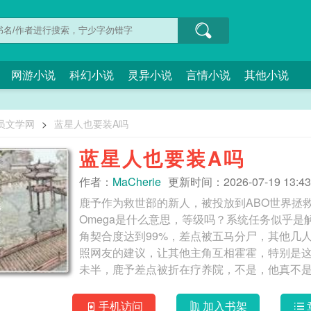
网游小说
科幻小说
灵异小说
言情小说
其他小说
员文学网
>
蓝星人也要装A吗
蓝星人也要装A吗
作者：
MaCherie
更新时间：2026-07-19 13:43
鹿予作为救世部的新人，被投放到ABO世界拯救即
Omega是什么意思，等级吗？系统任务似乎
角契合度达到99%，差点被五马分尸，其他几
照网友的建议，让其他主角互相霍霍，特别是
未半，鹿予差点被折在疗养院，不是，他真不是
有话好好说，别把我送疗养院！鹿予被导演从
来越近，离系统任务越来越远……好在系统终
手机访问
加入书架