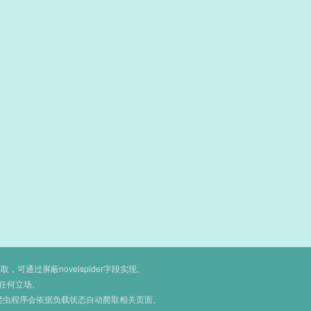
通过屏蔽novelspider字段实现。
任何立场。
爬虫程序会依据负载状态自动爬取相关页面。