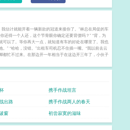
足的兄控弟弟，仿佛要用自己新长出来的翅膀呼死自
【重新兄控化】的作战计划。誓将弟弟重新变成那个成
动作，却并不似他想象中的冷漠、不将他放在眼里。他
打不死的小强单纯年上受】的故事就此展开。 年下
，我估计就能开着一辆新款的冠道来接你了。”林总在局促的车
后你还得一个人还，这个节骨眼你确定还要背债吗？” “背，为
就可以了。等你再大一点，就知道有车的好处在哪里了。我也
” “哈哈，没错。”出租车司机忍不住插一嘴。“我以前去云
脚都忙不过来。在那边开一年相当于在这边开三年了，小伙子
杯
携手作战坦言
战出路
携手作战两人的春天
破窗
初尝寂寞的滋味