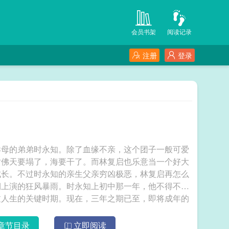
会员书架
阅读记录
注册
登录
异母的弟弟时永知。除了血缘不亲，这个团子一般可爱
仿佛天要塌了，海要干了。而林复启也乐意当一个好大
成长。不过时永知的亲生父亲穷凶极恶，林复启再怎么
期上演的狂风暴雨。时永知上初中那一年，他不得不与
过人生的关键时期。现在，三年之期已至，即将成年的
及要重温和弟弟的快乐时光了。等等？！你说这个比我
弟弟？不是哥们儿，我怎么记得他只有这么大，还成天
章节目录
立即阅读