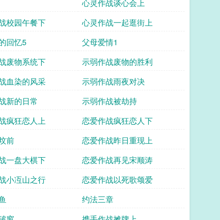
心灵作战谈心会上
战校园午餐下
心灵作战一起逛街上
的回忆5
父母爱情1
战废物系统下
示弱作战废物的胜利
战血染的风采
示弱作战雨夜对决
战新的日常
示弱作战被劫持
战疯狂恋人上
恋爱作战疯狂恋人下
坟前
恋爱作战昨日重现上
战一盘大棋下
恋爱作战再见宋顺涛
战小冱山之行
恋爱作战以死歌颂爱
鱼
约法三章
破窗
携手作战摊牌上