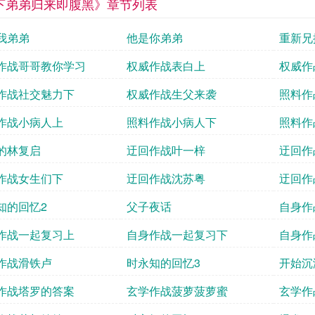
下弟弟归来即腹黑》章节列表
我弟弟
他是你弟弟
重新兄
作战哥哥教你学习
权威作战表白上
权威作
作战社交魅力下
权威作战生父来袭
照料作
作战小病人上
照料作战小病人下
照料作
的林复启
迂回作战叶一梓
迂回作
作战女生们下
迂回作战沈苏粤
迂回作
知的回忆2
父子夜话
自身作
作战一起复习上
自身作战一起复习下
自身作
作战滑铁卢
时永知的回忆3
开始沉
作战塔罗的答案
玄学作战菠萝菠萝蜜
玄学作