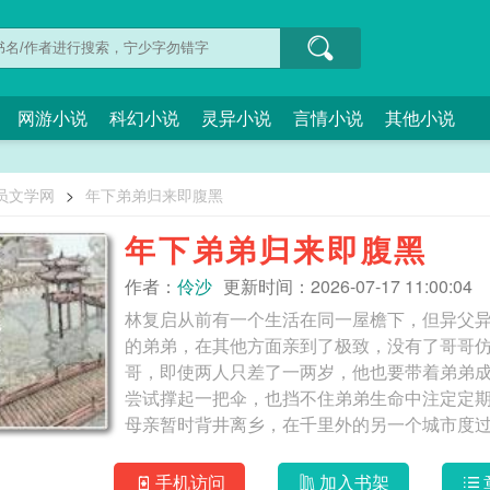
网游小说
科幻小说
灵异小说
言情小说
其他小说
员文学网
>
年下弟弟归来即腹黑
年下弟弟归来即腹黑
作者：
伶沙
更新时间：2026-07-17 11:00:04
林复启从前有一个生活在同一屋檐下，但异父
的弟弟，在其他方面亲到了极致，没有了哥哥
哥，即使两人只差了一两岁，他也要带着弟弟
尝试撑起一把伞，也挡不住弟弟生命中注定定
母亲暂时背井离乡，在千里外的另一个城市度
林复启终于成长到了“好大哥”的年纪，他等不
还高、比我还壮、一脸沉默疏离的男生，是我
手机访问
加入书架