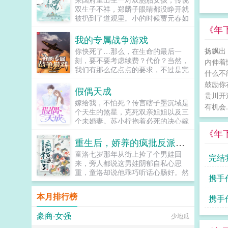
叔隐忍的将她抵在墙上小东西，你要
双生子不祥，郑麟子眼睛都没睁开就
是再不生，我就忍不住了...
被扔到了道观里。小的时候贾元春如
盆中牡丹，郑麟子如路边狗尾巴草。
《年
长大后贾元春进入深宫从此战战兢
我的专属战争游戏
兢，日夜为家族父母机关算尽。郑麟
扬飘出
你快死了…那么，在生命的最后一
子开始一点点经营自己的小日子，倒
刻，要不要考虑续费？代价？当然，
内伸着
也过得有滋有味。因为养牛让牛痘提
我们有那么亿点点的要求，不过是完
前出现，因为种棉，引导大家改用飞
什么不
成些小副本和任务罢了。放心，我们
梭日子日新月异，但是荣国府却突然
鼓励你
有充分考虑到玩家的立场，不会要求
假偶天成
凑上来了。麟子别来沾边，你们姓贾
贵川开
你做很过分的事啦。比如在敦刻尔克
我姓郑，咱们不是一家人。以下是预
嫁给我，不怕死？传言瞎子墨沉域是
的海滩上存活一周。或者海狮行动大
有机会..
收在始皇帝面前打败李二凤李二凤这
个天生的煞星，克死双亲姐姐以及三
空战中击落十几架敌机。当然，干掉
位靠玄武门继承法上位的千古一帝在
个未婚妻。苏小柠抱着必死的决心嫁
联合舰队的一艘航母也可以。瞧瞧，
驾崩的时候有人问他愿不愿意去给秦
给他。本以为婚后是她照顾他，却没
《年
听上去并没有多么困难，不是么？...
始皇当太子，如果愿意，就让长孙皇
想到，她被他宠上了天。他说，她是
重生后，娇养的疯批反派学乖了
后跟着一起去。李世民大喜，摩拳擦
我的女人，只有我可以欺负。他说，
童洛七岁那年从街上捡了个男娃回
掌准备去做秦二世，还厚脸皮想把贞
完结
谁敢动我的女人，我让他生不如死。
来，旁人都说这男娃阴郁自私心思
观朝的群臣带上。子央，因为经常出
他还说，我的女人要给我生一堆孩
重，童洛却说他乖巧听话心肠好。然
车祸得到外号子央的考古系倒霉蛋大
子。...
携手
后，在二十二岁那一年，这个唤了她
学生。她再次遇到了车祸后，在生死
十五年阿姐的人，一把刀捅进了她...
一瞬间有人问她愿不愿意去给秦始皇
本月排行榜
携手
当孩子，只要得到始皇帝一句子央，
吾家麒麟女的评价就能在现实世界中
豪商·女强
少地瓜
避开这次死亡。子央当然愿意啊！觉