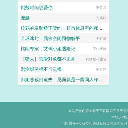
倒数时间说爱你
宁鱼月
缠腰
九离灯
校花的羞耻矫正契约：超市休息室的秘密管教
全球冰封，我靠空间囤物躺平
猫舍管理员
冬竹归
拷问专家，艾玛小姐遇险记
亚尔斯特
［猎人］恋爱对象都不正常
代糖葱花面包
别拿饭灵根不当灵根
挠时光
御姐总裁倒追夫，见面就是一脚同人绿帽短篇之李涛的幻想
giotto0086
本站所有内容来源于互联网公开且无需登录
本站仅对
同时您可手动提交相关目标站点网址给我们