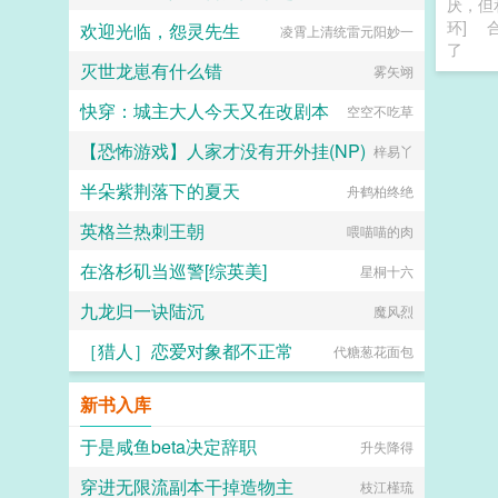
厌，但
环]
欢迎光临，怨灵先生
凌霄上清统雷元阳妙一
了
灭世龙崽有什么错
雾矢翊
快穿：城主大人今天又在改剧本
空空不吃草
【恐怖游戏】人家才没有开外挂(NP)
梓易丫
半朵紫荆落下的夏天
舟鹤柏终绝
英格兰热刺王朝
喂喵喵的肉
在洛杉矶当巡警[综英美]
星桐十六
九龙归一诀陆沉
魔风烈
［猎人］恋爱对象都不正常
代糖葱花面包
新书入库
于是咸鱼beta决定辞职
升失降得
穿进无限流副本干掉造物主
枝江槿琉