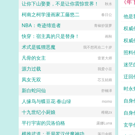
得这是天上掉馅饼的好事，哄着秦始
《年
让你下山娶妻，不是让你震惊世界！
秋水
皇夸自己一句没难度，有嘴就能办。
可是等她到了咸阳发现这事儿还真不
柯南之柯学漫画家工藤悠二
春日公
他是
好办，因为李世民版本的扶苏简直是
始皇帝的梦中太子。有了他，所有的
NBA：奇迹缔造者
青椒炒菠萝
王子公主都是草，只有太子才是宝！
权威
子央咋办？这地狱难度啊，我身体还
快穿：宿主真的只是替身！
画秋
在抢救，急需始皇帝夸我一句啊！子
权威
央快急死了，但是李二凤也太优秀
术式是狐狸恶魔
我不想死在二十岁
了。子央李二凤我和你拼了！...
照料
凡骨的女主
壹更大师
迷茫
源力过载
我爱小豆
迂回
凤女无双
芯玉姑娘
时永
新白蛇问仙
舒楠泽
自身
人缘鸟与蝶豆花·春山绿
momo
十九世纪小厨娘
自身
稚晓zx
平行宇宙的贝洛伯格
露娜Luna
玄学
横推武道：开局罗汉伏魔神功
落日余晖