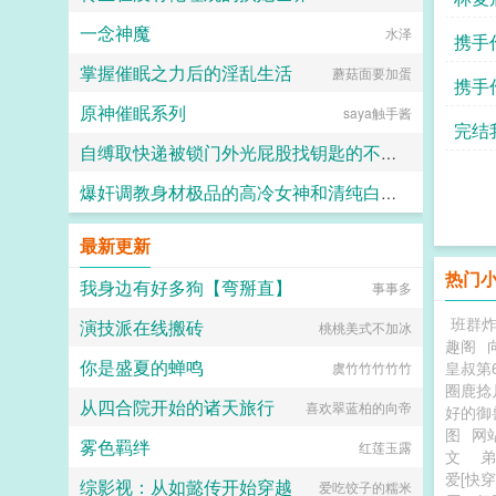
一念神魔
水泽
携手
掌握催眠之力后的淫乱生活
蘑菇面要加蛋
携手
原神催眠系列
saya触手酱
完结
自缚取快递被锁门外光屁股找钥匙的不良妹妹
爆奸调教身材极品的高冷女神和清纯白袜甜妹留学生，射满她们的鞋柜里的高跟鞋和小皮鞋
黑翼君
ni1l
最新更新
热门
我身边有好多狗【弯掰直】
事事多
班群炸
演技派在线搬砖
桃桃美式不加冰
趣阁
你是盛夏的蝉鸣
皇叔第
虞竹竹竹竹竹
圈鹿捻
从四合院开始的诸天旅行
喜欢翠蓝柏的向帝
好的御
图
网
雾色羁绊
红莲玉露
文
弟
爱[快穿
综影视：从如懿传开始穿越
爱吃饺子的糯米