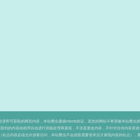
即可获取的网页内容，本站爬虫遵循robots协议，若您的网站不希望被本站爬虫抓取，可
抓取到的内容由程序自动进行排版处理再展现，不涉及更改内容，不针对任何内容表述
（站点内容必须允许游客访问，本站爬虫不会抓取需要登录后才展现内容的站点），