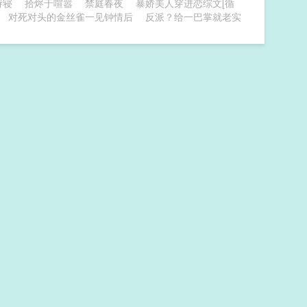
侍寝
拾烬于喧嚣
禁庭春夜
暴娇美人穿进恋综文[循
对死对头的金丝雀一见钟情后
反派？给一巴掌就老实