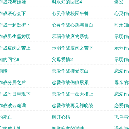
作战花与娃娃
时永知的回忆4
爆发
作战谈心会下
心灵作战校园午餐上
心灵作
作战一起逛街下
心灵作战心跳与自白
时永知
作战男生需娇弱
示弱作战废物系统上
示弱作
作战皮肉之苦上
示弱作战皮肉之苦下
示弱作
知的回忆6
父母爱情2
示弱作
崩溃
恋爱作战接受表白
恋爱作
作战分居之后
恋爱作战伤痕累累
母亲的
作战昨日重现下
恋爱作战一盘大棋上
恋爱作
作战波云诡谲
恋爱作战再见祁晓陵
恋爱作
的死亡
解开心结
飞鸟与
启的成人礼
初尝寂寞的滋味
误会与