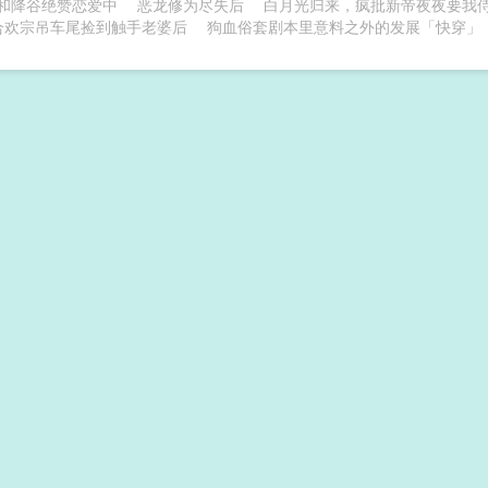
和降谷绝赞恋爱中
恶龙修为尽失后
白月光归来，疯批新帝夜夜要我
合欢宗吊车尾捡到触手老婆后
狗血俗套剧本里意料之外的发展「快穿」