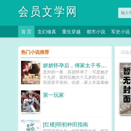
会员文学网
首 页
玄幻修真
重生穿越
都市小说
军史小说
热门小说推荐
会
娇娇怀孕后，傅家太子爷每天按时回家
意外的一夜，苏甜怀孕了，可是她才
十九岁。面对比她大十几岁的大叔，
苏甜是不安的。但是，家人非逼着她
嫁给六十岁的老头，她没有办法，只
能联系大叔。大叔却一口肯定，让她
第一玩家
把孩子生下来，并且亲自上门提亲。
...
被势力父母侮辱拿不出彩礼的大叔转
头吩咐助理带着六百万现金上门。泼
天的富贵瞬间砸晕了势力父母。彩礼
给你们双倍，以后苏甜跟你们没有任
[红楼]明初种田指南
何关系。大叔带着她从卑微的原生家
庭离开，开启了新的人生。别墅，大
荣国府里出生一对双胞胎女孩，传说