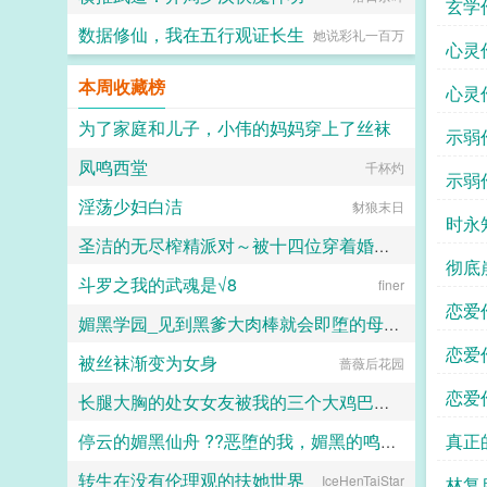
玄学
数据修仙，我在五行观证长生
她说彩礼一百万
心灵
本周收藏榜
心灵
为了家庭和儿子，小伟的妈妈穿上了丝袜
示弱
凤鸣西堂
daokee
千杯灼
示弱
淫荡少妇白洁
豺狼末日
时永
圣洁的无尽榨精派对～被十四位穿着婚纱的舰娘新娘们在教堂内献上身体的集体婚礼～
彻底
斗罗之我的武魂是√8
火锅气候
finer
恋爱
媚黑学园_见到黑爹大肉棒就会即堕的母猪教师和婊子学生
恋爱
被丝袜渐变为女身
蔷薇后花园
佚名
恋爱
长腿大胸的处女女友被我的三个大鸡巴室友轮番调教，狠狠灌精直到怀孕
真正
停云的媚黑仙舟 ??恶堕的我，媚黑的鸣火首席以及仙舟??
158330
转生在没有伦理观的扶她世界
IceHenTaiStar
露露
林复