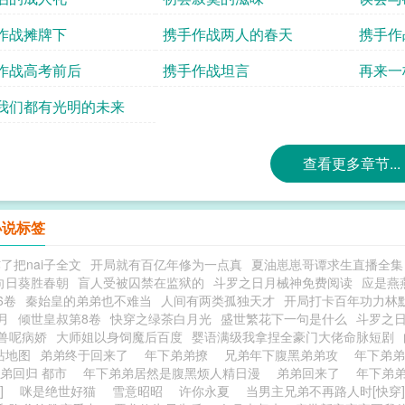
作战摊牌下
携手作战两人的春天
携手作
作战高考前后
携手作战坦言
再来一
我们都有光明的未来
查看更多章节...
小说标签
了把nai子全文
开局就有百亿年修为一点真
夏油崽崽哥谭求生直播全集
向日葵胜春朝
盲人受被囚禁在监狱的
斗罗之日月械神免费阅读
应是燕
6卷
秦始皇的弟弟也不难当
人间有两类孤独天才
开局打卡百年功力林
月
倾世皇叔第8卷
快穿之绿茶白月光
盛世繁花下一句是什么
斗罗之
兽呢病娇
大师姐以身饲魔后百度
婴语满级我拿捏全豪门大佬命脉短剧
站地图
弟弟终于回来了
年下弟弟撩
兄弟年下腹黑弟弟攻
年下弟
弟回归 都市
年下弟弟居然是腹黑烦人精日漫
弟弟回来了
年下弟
]
咪是绝世好猫
雪意昭昭
许你永夏
当男主兄弟不再路人时[快穿]