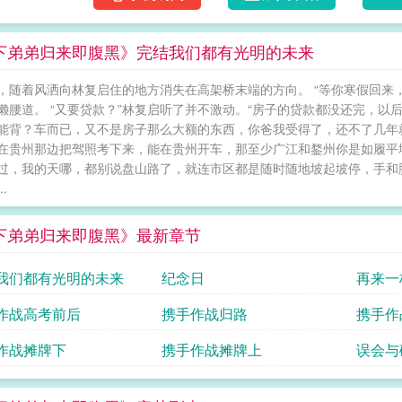
说以后要和哥哥结婚呢？一切都变了，那个十
己。眼见团圆要化为泡影，他开启了一项名为
下弟弟归来即腹黑》完结我们都有光明的未来
天抱着自己不撒手的小男孩。而弟弟的眼神和
们会得到怎么样的结果？【温柔腹黑年下攻】与【
，随着风洒向林复启住的地方消失在高架桥末端的方向。 “等你寒假回来
弟弟归来即腹黑
懒腰道。 “又要贷款？”林复启听了并不激动。“房子的贷款都没还完，以
能背？车而已，又不是房子那么大额的东西，你爸我受得了，还不了几年
在贵州那边把驾照考下来，能在贵州开车，那至少广江和鍪州你是如履平地。
过，我的天哪，都别说盘山路了，就连市区都是随时随地坡起坡停，手和
.
下弟弟归来即腹黑》最新章节
我们都有光明的未来
纪念日
再来一
作战高考前后
携手作战归路
携手作
作战摊牌下
携手作战摊牌上
误会与