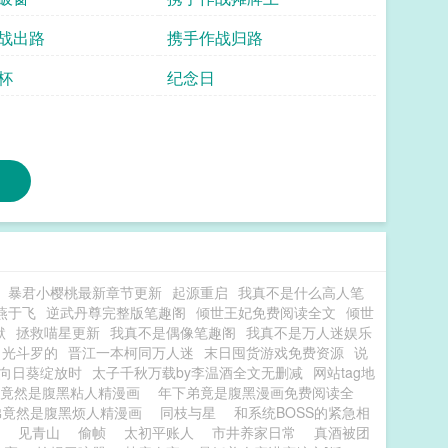
战出路
携手作战归路
杯
纪念日
暴君小樱桃最新章节更新
起源重启
我真不是什么高人笔
燕于飞
逆武丹尊完整版笔趣阁
倾世王妃免费阅读全文
倾世
默
拯救喵星更新
我真不是偶像笔趣阁
我真不是万人迷娱乐
日光斗罗的
晋江一本柯同万人迷
末日囤货游戏免费资源
说
向日葵绽放时
太子千秋万载by李温酒全文无删减
网站tag地
弟竟然是腹黑粘人精漫画
年下弟竟是腹黑漫画免费阅读全
弟竟然是腹黑烦人精漫画
同枝与星
和系统BOSS的紧急相
见青山
偷帧
太初平账人
市井养家日常
真酒被团