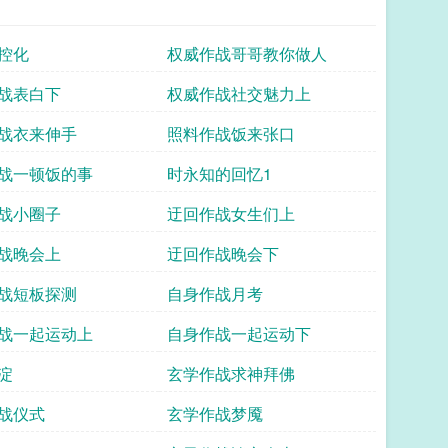
控化
权威作战哥哥教你做人
战表白下
权威作战社交魅力上
战衣来伸手
照料作战饭来张口
战一顿饭的事
时永知的回忆1
战小圈子
迂回作战女生们上
战晚会上
迂回作战晚会下
战短板探测
自身作战月考
战一起运动上
自身作战一起运动下
淀
玄学作战求神拜佛
战仪式
玄学作战梦魇