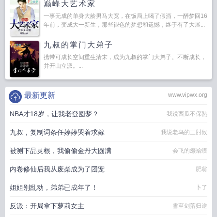
巅峰大艺术家
一事无成的单身大龄男马大宽，在饭局上喝了假酒，一醉梦回16
年前，变成大一新生，那些褪色的梦想和遗憾，终于有了大展...
九叔的掌门大弟子
携带可成长空间重生清末，成为九叔的掌门大弟子。不断成长，
并开山立派。...
最新更新
www.vipwx.org
NBA才18岁，让我老登圆梦？
我说西瓜不保熟
九叔，复制词条任婷婷哭着求嫁
我说老乌的三肘候
被测下品灵根，我偷偷金丹大圆满
会飞的癞蛤蟆
内卷修仙后我从废柴成为了团宠
肥翁
姐姐别乱动，弟弟已成年了！
卜了
反派：开局拿下萝莉女主
雪至剑落归途