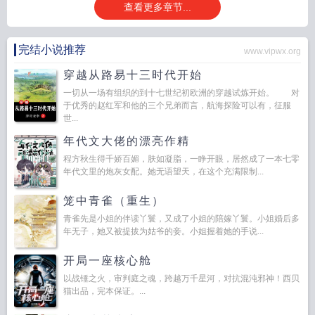
查看更多章节...
完结小说推荐
www.vipwx.org
穿越从路易十三时代开始
一切从一场有组织的到十七世纪初欧洲的穿越试炼开始。 对
于优秀的赵红军和他的三个兄弟而言，航海探险可以有，征服
世...
年代文大佬的漂亮作精
程方秋生得千娇百媚，肤如凝脂，一睁开眼，居然成了一本七零
年代文里的炮灰女配。她无语望天，在这个充满限制...
笼中青雀（重生）
青雀先是小姐的伴读丫鬟，又成了小姐的陪嫁丫鬟。小姐婚后多
年无子，她又被提拔为姑爷的妾。小姐握着她的手说...
开局一座核心舱
以战锤之火，审判庭之魂，跨越万千星河，对抗混沌邪神！西贝
猫出品，完本保证。...