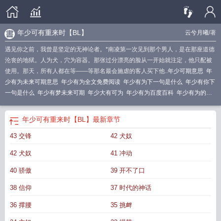
年少可有重来时【BL】
云兮月曦
/著
遇见你之前，我曾是坚定的无神论者。*南凌第一次见到那个男人，是在那座道德
沦丧的地狱。人为犬，穴为容器。那张过分漂亮的脸从一开始就注定，他只配被
使用。那天，所有人都在等——等那名最会施虐的客人买下他..
年少可期意思
年
少有为未来可期意思
年少有为全文免费阅读
年少有为下一句是什么
年少有你下
一句是什么
年少有梦未来可期
年少大有可为
年少有为百度百科
年少有为的意
思
年少可期是什么意思
年少还可以怎么说
年少有为
年少有为原唱版本
年少有
时什么意思
年少可为歌词
年少有为啥意思
年少有许是什么意思
年少可有重来
年少可有重来时【BL】
最新章节
by
年少有爱上半句是什么
年少可有重来时by云兮月曦年少可有重
年少有为原唱
43 交锋
42 犬奴
是谁唱的
年少有没有
年少有爱下半句是什么
年少有为不可悲什么歌
年少可有
重来时
年少有歌词为
年少可有重来时最新
年少有为 百科
年少可有重来时by江
42 犬奴
41 冲动
怀强制爱
可能年少
年少有为原唱歌词
年少有时是哪首歌的歌词
年少可有重来
时系列
年少有什么意思
年少可重来时结局是什么
40 骄傲
39 开不了口
38 信仰
37 时代的神话
36 撑腰
35 挑衅