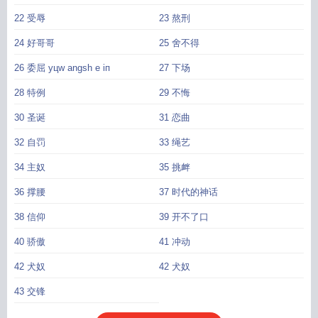
22 受辱
23 熬刑
24 好哥哥
25 舍不得
26 委屈 yцw angsh e iп
27 下场
28 特例
29 不悔
30 圣诞
31 恋曲
32 自罚
33 绳艺
34 主奴
35 挑衅
36 撑腰
37 时代的神话
38 信仰
39 开不了口
40 骄傲
41 冲动
42 犬奴
42 犬奴
43 交锋