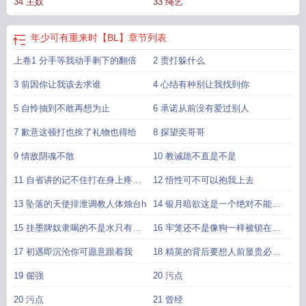
34 主奴
33 绳艺
年少可有重来时【BL】
章节列表
上卷1 分手等我动手剩下的翻倍
2 责打躲什么
3 前因你让我该去求谁
4 心结有种别让我找到你
5 自怜抽到不敢再想为止
6 承诺从前没有爱过别人
7 歉意这顿打也挨了礼物也得给
8 探望奕哥哥
9 情敌阴魂不散
10 教诫跪不直是不是
11 自省讲的记不住打在身上疼在
12 悟性可不可以抱我上去
心里才
13 坠落的天使排泄调教人体烛台h
14 银月暗欲这是一个绝对不能招
惹的存在
15 挂墨牌奴隶喝的不是水只有男
16 牢笼还不是像狗一样被锁在这
人的精
儿
17 初遇即沉沦你可愿意跟着我
18 精英的背后要想人前显贵必先
人后受
19 倔强
20 污点
20 污点
21 曾经